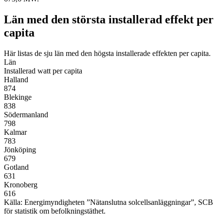
Län med den största installerad effekt per
capita
Här listas de sju län med den högsta installerade effekten per capita.
Län
Installerad watt per capita
Halland
87
4
Blekinge
838
Södermanland
798
Kalmar
78
3
Jönköping
679
Gotland
63
1
Kronoberg
616
Källa: Energimyndigheten ”Nätanslutna solcellsanläggningar”, SCB
för statistik om befolkningstäthet.