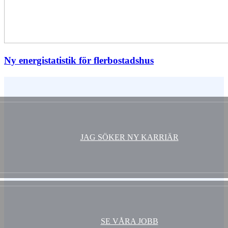
Ny energistatistik för flerbostadshus
Vem är du ?
JAG SÖKER NY KARRIÄR
SE VÅRA JOBB