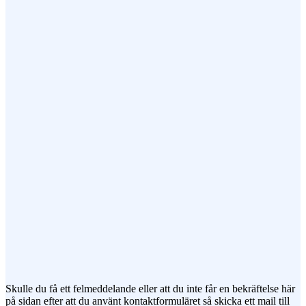
Epost (obligatorisk)
Ämne
Meddelande
Jag vill prenumerera på ert nyhetsbrev
Skulle du få ett felmeddelande eller att du inte får en bekräftelse här
på sidan efter att du använt kontaktformuläret så skicka ett mail till