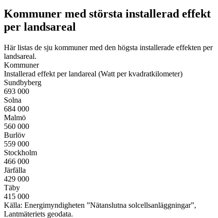
Kommuner med största installerad effekt
per landsareal
Här listas de sju kommuner med den högsta installerade effekten per
landsareal.
Kommuner
Installerad effekt per landareal (Watt per kvadratkilometer)
Sundbyberg
69
3 000
Solna
684
000
Malmö
5
60 000
Burlöv
559
000
Stockholm
466
000
Järfälla
429 0
00
Täby
415
000
Källa: Energimyndigheten ”Nätanslutna solcellsanläggningar”,
Lantmäteriets geodata.