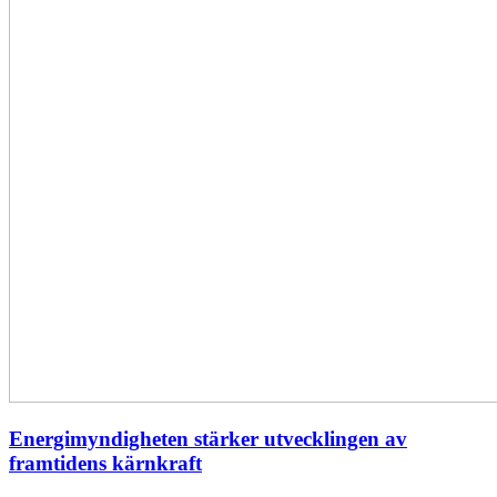
Energimyndigheten stärker utvecklingen av
framtidens kärnkraft