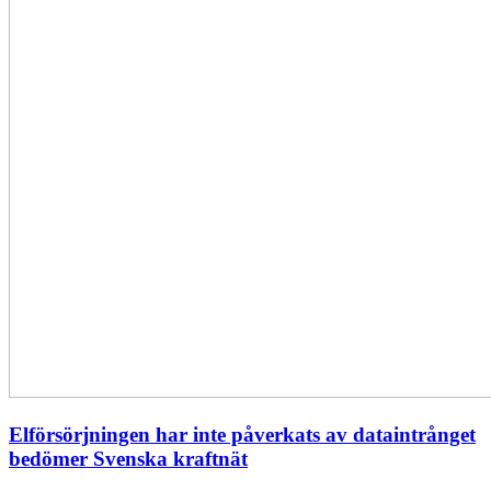
Elförsörjningen har inte påverkats av dataintrånget
bedömer Svenska kraftnät