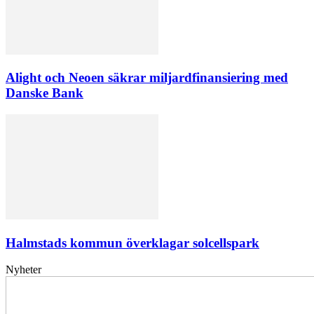
Alight och Neoen säkrar miljardfinansiering med
Danske Bank
Halmstads kommun överklagar solcellspark
Nyheter
Elförsörjningen
har
inte