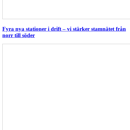
Fyra nya stationer i drift – vi stärker stamnätet från
norr till söder
Statistik:
Lägre
priser
i
norr
men
högre
i
söder