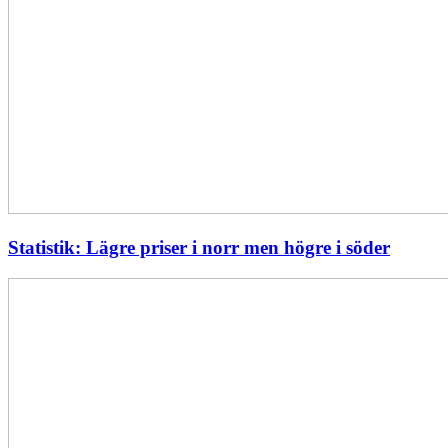
Statistik: Lägre priser i norr men högre i söder
Energimyndigheten
stärker
utvecklingen
av
framtidens
kärnkraft