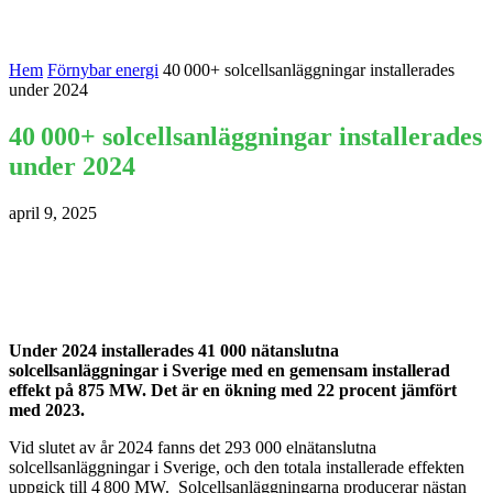
Hem
Förnybar energi
40 000+ solcellsanläggningar installerades
under 2024
40 000+ solcellsanläggningar installerades
under 2024
april 9, 2025
Under 2024 installerades 41 000 nätanslutna
solcellsanläggningar i Sverige med en gemensam installerad
effekt på 875 MW. Det är en ökning med 22 procent jämfört
med 2023.
Vid slutet av år 2024 fanns det
2
93
000
elnätanslutna
solcellsanläggningar i Sverige, och den totala installerade effekten
uppgick
till
4
8
00
MW
.
S
olcellsanläggningarna producerar nästan