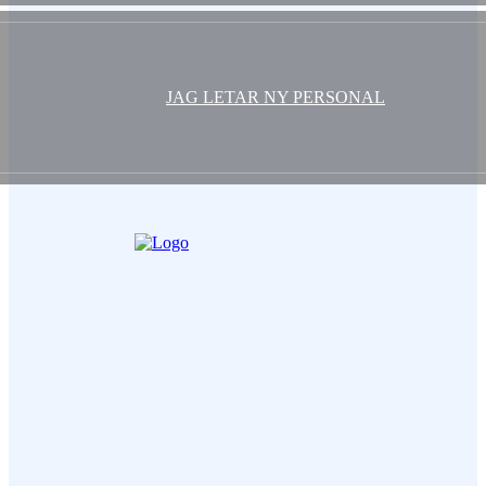
JAG LETAR NY PERSONAL
Ditt Namn (obligatorisk)
Epost (obligatorisk)