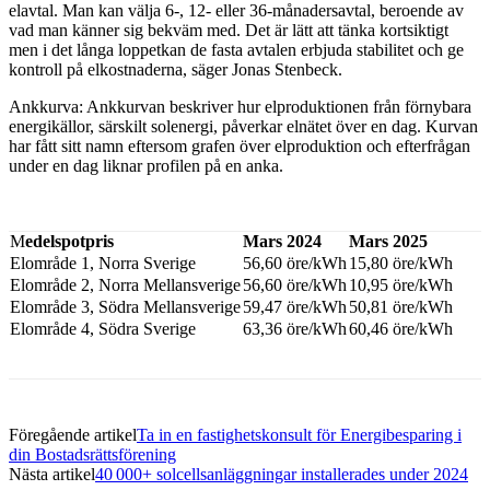
elavtal. Man kan välja 6-, 12- eller 36-månadersavtal, beroende av
vad man känner sig bekväm med. Det är lätt att tänka kortsiktigt
men i det långa loppetkan de fasta avtalen erbjuda stabilitet och ge
kontroll på elkostnaderna, säger Jonas Stenbeck.
Ankkurva: Ankkurvan beskriver hur elproduktionen från förnybara
energikällor, särskilt solenergi, påverkar elnätet över en dag. Kurvan
har fått sitt namn eftersom grafen över elproduktion och efterfrågan
under en dag liknar profilen på en anka.
M
edelspotpris
Mars 2024
Mars 2025
Fa
Elområde 1, Norra Sverige
56,60 öre/kWh
15,80 öre/kWh
Elområde 2, Norra Mellansverige
56,60 öre/kWh
10,95 öre/kWh
Elområde 3, Södra Mellansverige
59,47 öre/kWh
50,81 öre/kWh
Elområde 4, Södra Sverige
63,36 öre/kWh
60,46 öre/kWh
Föregående artikel
Ta in en fastighetskonsult för Energibesparing i
din Bostadsrättsförening
Nästa artikel
40 000+ solcellsanläggningar installerades under 2024