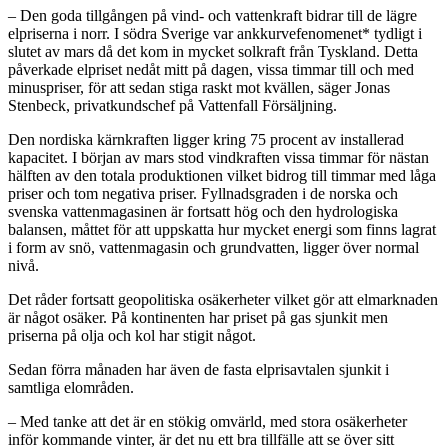
– Den goda tillgången på vind- och vattenkraft bidrar till de lägre
elpriserna i norr. I södra Sverige var ankkurvefenomenet* tydligt i
slutet av mars då det kom in mycket solkraft från Tyskland. Detta
påverkade elpriset nedåt mitt på dagen, vissa timmar till och med
minuspriser, för att sedan stiga raskt mot kvällen, säger Jonas
Stenbeck, privatkundschef på Vattenfall Försäljning.
Den nordiska kärnkraften ligger kring 75 procent av installerad
kapacitet. I början av mars stod vindkraften vissa timmar för nästan
hälften av den totala produktionen vilket bidrog till timmar med låga
priser och tom negativa priser. Fyllnadsgraden i de norska och
svenska vattenmagasinen är fortsatt hög och den hydrologiska
balansen, måttet för att uppskatta hur mycket energi som finns lagrat
i form av snö, vattenmagasin och grundvatten, ligger över normal
nivå.
Det råder fortsatt geopolitiska osäkerheter vilket gör att elmarknaden
är något osäker. På kontinenten har priset på gas sjunkit men
priserna på olja och kol har stigit något.
Sedan förra månaden har även de fasta elprisavtalen sjunkit i
samtliga elområden.
– Med tanke att det är en stökig omvärld, med stora osäkerheter
inför kommande vinter, är det nu ett bra tillfälle att se över sitt