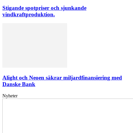
Stigande spotpriser och sjunkande
vindkraftproduktion.
Alight och Neoen säkrar miljardfinansiering med
Danske Bank
Nyheter
Elförsörjningen
har
inte
påverkats
av
dataintrånget
bedömer