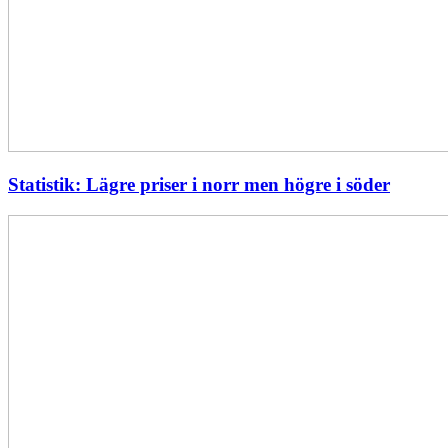
Statistik: Lägre priser i norr men högre i söder
Energimyndigheten
stärker
utvecklingen
av
framtidens
kärnkraft