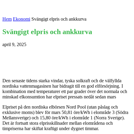
Hem
Ekonomi
Svängigt elpris och ankkurva
Svängigt elpris och ankkurva
april 9, 2025
Den senaste tidens starka vindar, tyska solkraft och de välfyllda
nordiska vattenmagasinen har bidragit till en god elförsörjning. I
kombination med temperaturer ett par grader över det normala och
minskad elkonsumtion har elpriset pressats nedåt sedan mars
Elpriset på den nordiska elbörsen Nord Pool (utan påslag och
exklusive moms) blev för mars 50,81 öre/kWh i elområde 3 (Södra
Mellansverige) och 15,80 öre/kWh i elområde 1 (Norra Sverige).
Det är fortsatt stora elprisskillnader mellan elområdena och
timpriserna har skiftat kraftigt under dygnet timmar.