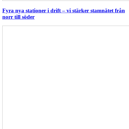
Fyra nya stationer i drift – vi stärker stamnätet från
norr till söder
Statistik:
Lägre
priser
i
norr
men
högre
i
söder