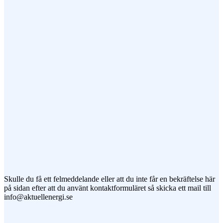
Ämne
Meddelande
Jag vill prenumerera på ert nyhetsbrev
Skulle du få ett felmeddelande eller att du inte får en bekräftelse här
på sidan efter att du använt kontaktformuläret så skicka ett mail till
info@aktuellenergi.se