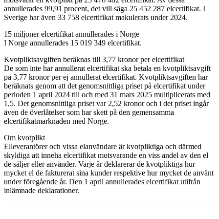
annullerades 99,91 procent, det vill säga 25 452 287 elcertifikat. I
Sverige har även 33 758 elcertifikat makulerats under 2024.
15 miljoner elcertifikat annullerades i Norge
I Norge annullerades 15 019 349 elcertifikat.
Kvotpliktsavgiften beräknas till 3,77 kronor per elcertifikat
De som inte har annullerat elcertifikat ska betala en kvotpliktsavgift
på 3,77 kronor per ej annullerat elcertifikat. Kvotpliktsavgiften har
beräknats genom att det genomsnittliga priset på elcertifikat under
perioden 1 april 2024 till och med 31 mars 2025 multiplicerats med
1,5. Det genomsnittliga priset var 2,52 kronor och i det priset ingår
även de överlåtelser som har skett på den gemensamma
elcertifikatmarknaden med Norge.
Om kvotplikt
Elleverantörer och vissa elanvändare är kvotpliktiga och därmed
skyldiga att inneha elcertifikat motsvarande en viss andel av den el
de säljer eller använder. Varje år deklarerar de kvotpliktiga hur
mycket el de fakturerat sina kunder respektive hur mycket de använt
under föregående år. Den 1 april annullerades elcertifikat utifrån
inlämnade deklarationer.
Facebook
Twitter
Linkedin
Email