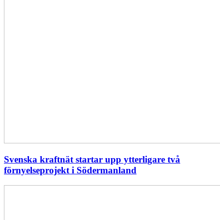
Svenska kraftnät startar upp ytterligare två
förnyelseprojekt i Södermanland
Enligt
Ellevio:
Effekttariffer
intäktsneutralt