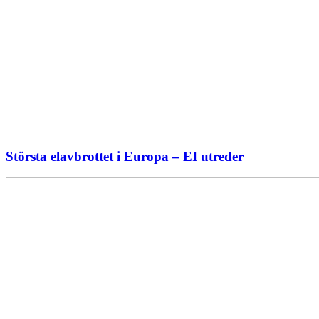
Största elavbrottet i Europa – EI utreder
Energiföretagen
ryter
ifrån:
Sverige
behöver
en
långsiktig
energipolitik