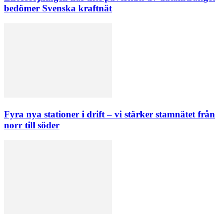
bedömer Svenska kraftnät
Fyra nya stationer i drift – vi stärker stamnätet från
norr till söder