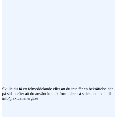
Ämne
Meddelande
Jag vill prenumerera på ert nyhetsbrev
Skulle du få ett felmeddelande eller att du inte får en bekräftelse här
på sidan efter att du använt kontaktformuläret så skicka ett mail till
info@aktuellenergi.se