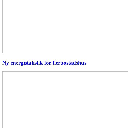
Ny energistatistik för flerbostadshus
Största
elavbrottet
i
Europa
–
EI
utreder