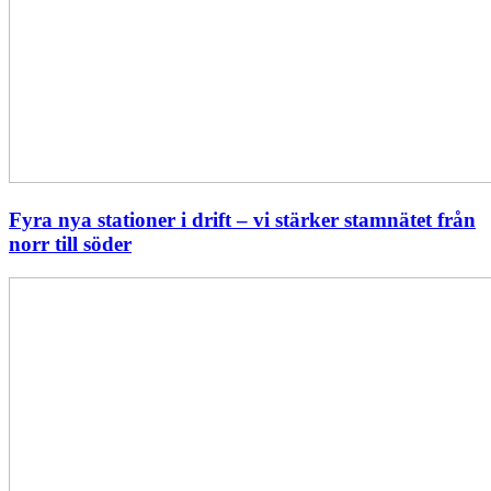
Fyra nya stationer i drift – vi stärker stamnätet från
norr till söder
Statistik:
Lägre
priser
i
norr
men
högre
i
söder