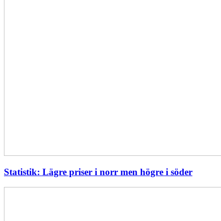
Statistik: Lägre priser i norr men högre i söder
Energimyndigheten
stärker
utvecklingen
av