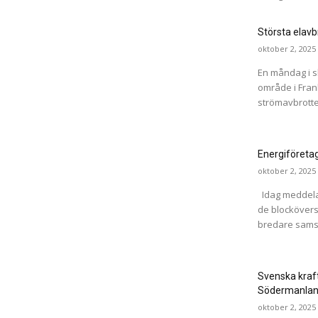
Största elavb
oktober 2, 2025
En måndag i s
område i Fran
strömavbrotte
Energiföretag
oktober 2, 2025
Idag meddelad
de blocköversk
bredare samsy
Svenska kraft
Södermanla
oktober 2, 2025