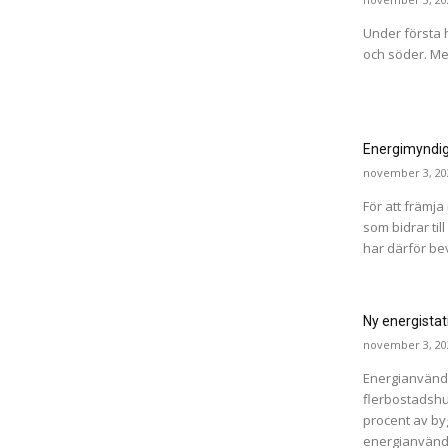
Under första h
och söder. Med
Energimyndig
november 3, 20
För att främja
som bidrar ti
har därför bevil
Ny energistat
november 3, 20
Energianvänd
flerbostadshu
procent av by
energianvändn