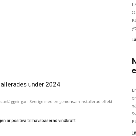
I 
O
Ko
yt
L
N
e
tallerades under 2024
E
en
llsanläggningar i Sverige med en gemensam installerad effekt
n
Sv
en är positiva till havsbaserad vindkraft
E
L