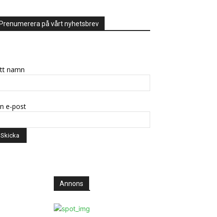
Prenumerera på vårt nyhetsbrev
itt namn
n e-post
Annons