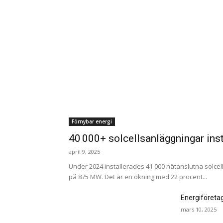
Förnybar energi
40 000+ solcellsanläggningar ins
april 9, 2025
Under 2024 installerades 41 000 nätanslutna solce
på 875 MW. Det är en ökning med 22 procent...
Energiföretag
mars 10, 2025