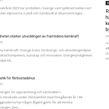
K
alvåret 2025 har prisbilden i Sverige varit splittrad mellan norr
R
an elpriserna i Luleå och Sundsvall är 66 procent lägre...
h
k
b
de
heten stärker utvecklingen av framtidens kärnkraft
25
I 
el
 ny kärnkraft i Sverige krävs forsknings- och utvecklingsmiljöer
ut
ll ökad kompetens, kunskap och innovation. Energimyndigheten
en
jat ett...
istik för flerbostadshus
25
ningen för uppvärmning och varmvatten i
s minskade under 2024 jämfört med föregående år. I 84
ggnaderna har någon åtgärd gjorts för att minska
ingen. Den...