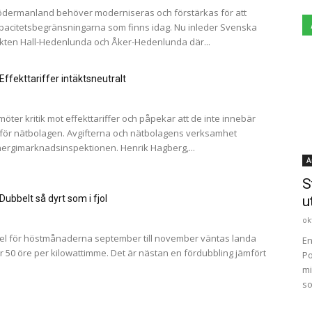
ödermanland behöver moderniseras och förstärkas för att
pacitetsbegränsningarna som finns idag. Nu inleder Svenska
ekten Hall-Hedenlunda och Åker-Hedenlunda där...
: Effekttariffer intäktsneutralt
möter kritik mot effekttariffer och påpekar att de inte innebär
 för nätbolagen. Avgifterna och nätbolagens verksamhet
nergimarknadsinspektionen. Henrik Hagberg,...
A
S
u
Dubbelt så dyrt som i fjol
ok
å el för höstmånaderna september till november väntas landa
En
r 50 öre per kilowattimme. Det är nästan en fördubbling jämfört
Po
mi
so