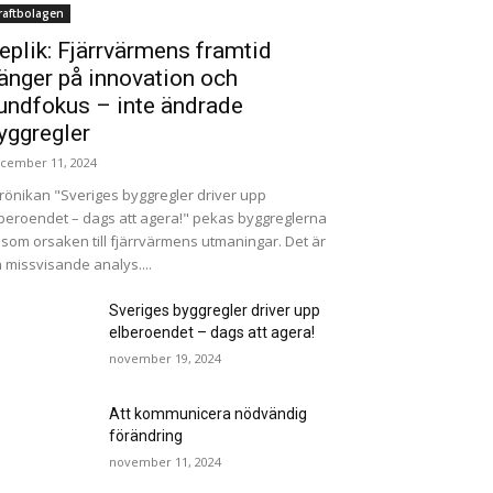
raftbolagen
eplik: Fjärrvärmens framtid
änger på innovation och
undfokus – inte ändrade
yggregler
cember 11, 2024
krönikan "Sveriges byggregler driver upp
beroendet – dags att agera!" pekas byggreglerna
 som orsaken till fjärrvärmens utmaningar. Det är
 missvisande analys....
Sveriges byggregler driver upp
elberoendet – dags att agera!
november 19, 2024
Att kommunicera nödvändig
förändring
november 11, 2024