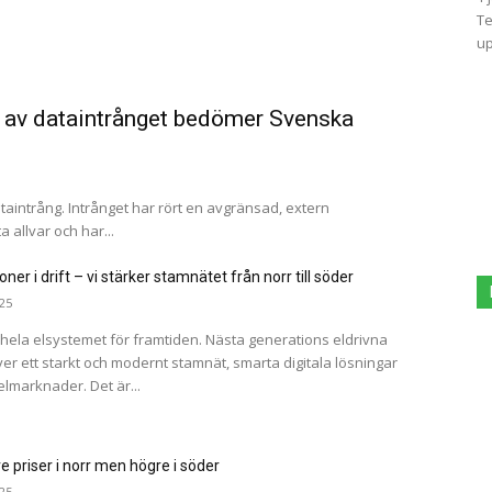
Te
up
ts av dataintrånget bedömer Svenska
ataintrång. Intrånget har rört en avgränsad, extern
a allvar och har...
oner i drift – vi stärker stamnätet från norr till söder
25
 hela elsystemet för framtiden. Nästa generations eldrivna
er ett starkt och modernt stamnät, smarta digitala lösningar
elmarknader. Det är...
re priser i norr men högre i söder
25