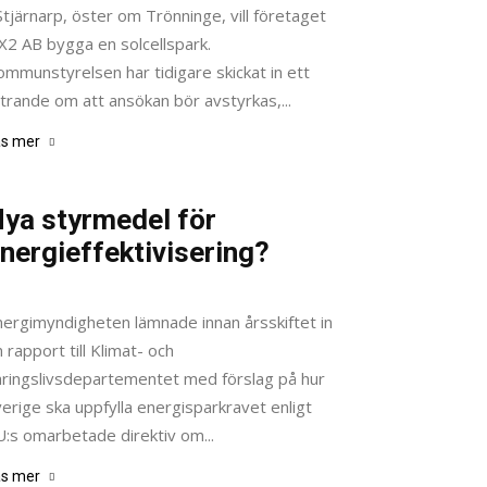
Stjärnarp, öster om Trönninge, vill företaget
X2 AB bygga en solcellspark.
mmunstyrelsen har tidigare skickat in ett
trande om att ansökan bör avstyrkas,...
äs mer
ya styrmedel för
nergieffektivisering?
januari 15, 2025
nergimyndigheten lämnade innan årsskiftet in
 rapport till Klimat- och
äringslivsdepartementet med förslag på hur
erige ska uppfylla energisparkravet enligt
U:s omarbetade direktiv om...
äs mer