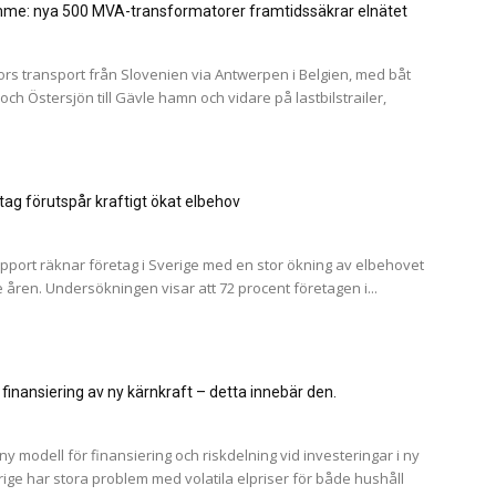
mme: nya 500 MVA-transformatorer framtidssäkrar elnätet
ors transport från Slovenien via Antwerpen i Belgien, med båt
och Östersjön till Gävle hamn och vidare på lastbilstrailer,
ag förutspår kraftigt ökat elbehov
apport räknar företag i Sverige med en stor ökning av elbehovet
ren. Undersökningen visar att 72 procent företagen i...
 finansiering av ny kärnkraft – detta innebär den.
l ny modell för finansiering och riskdelning vid investeringar i ny
ige har stora problem med volatila elpriser för både hushåll