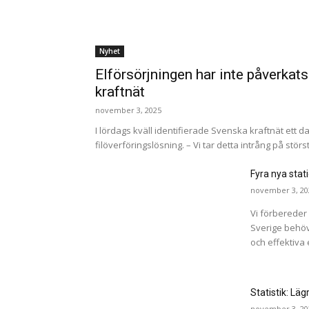
Nyhet
Elförsörjningen har inte påverka
kraftnät
november 3, 2025
I lördags kväll identifierade Svenska kraftnät ett d
filöverföringslösning. – Vi tar detta intrång på störst
Fyra nya stati
november 3, 20
Vi förbereder
Sverige behöv
och effektiva 
Statistik: Läg
november 3, 20