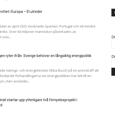
rottet i Europa – EI utreder
lutet av april 2025 slocknade Spanien, Portugal och ett mindre
krike. Över 60 miljoner människor påverkades av
D
t som...
en ryter ifrån: Sverige behöver en långsiktig energipolitik
Di
e närings- och energiminister Ebba Busch på en pressträff att
ridande förhandlingarna om energipolitiken har lett till en
n, men avslutats...
nät startar upp ytterligare två förnyelseprojekt i
nd