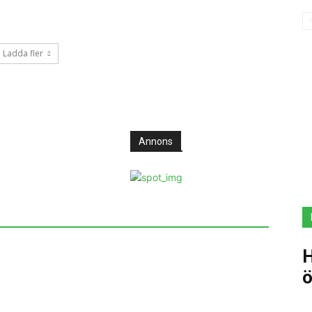
Ladda fler
Annons
ö