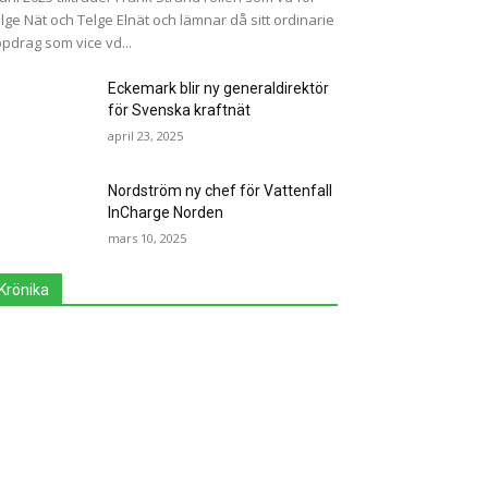
lge Nät och Telge Elnät och lämnar då sitt ordinarie
pdrag som vice vd...
Eckemark blir ny generaldirektör
för Svenska kraftnät
april 23, 2025
Nordström ny chef för Vattenfall
InCharge Norden
mars 10, 2025
Krönika