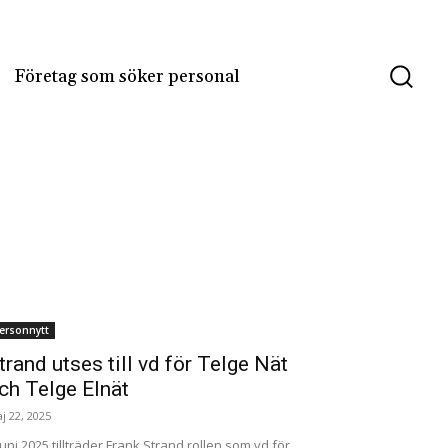
Företag som söker personal
Personnytt
ersonnytt
trand utses till vd för Telge Nät
ch Telge Elnät
j 22, 2025
juni 2025 tillträder Frank Strand rollen som vd för