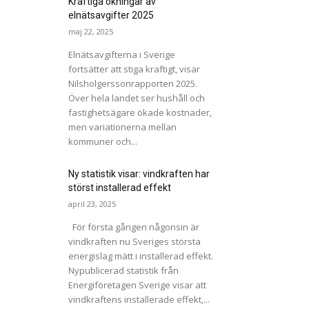
Kraftiga ökningar av
elnätsavgifter 2025
maj 22, 2025
Elnätsavgifterna i Sverige
fortsätter att stiga kraftigt, visar
Nilsholgerssonrapporten 2025.
Över hela landet ser hushåll och
fastighetsägare ökade kostnader,
men variationerna mellan
kommuner och...
Ny statistik visar: vindkraften har
störst installerad effekt
april 23, 2025
För första gången någonsin är
vindkraften nu Sveriges största
energislag mätt i installerad effekt.
Nypublicerad statistik från
Energiföretagen Sverige visar att
vindkraftens installerade effekt,...