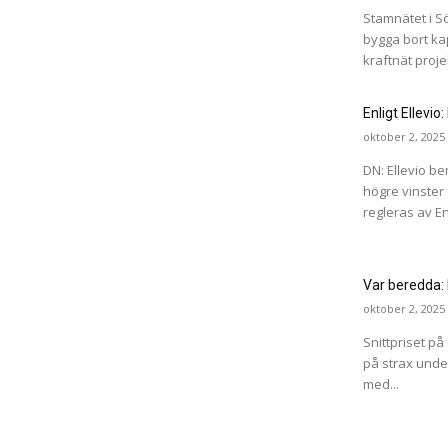
Stamnätet i S
bygga bort ka
kraftnät proj
Enligt Ellevio
oktober 2, 2025
DN: Ellevio be
högre vinster
regleras av E
Var beredda: 
oktober 2, 2025
Snittpriset p
på strax unde
med...