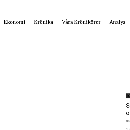
Ekonomi
Krönika
Våra Krönikörer
Analys
P
S
o
ma
1 