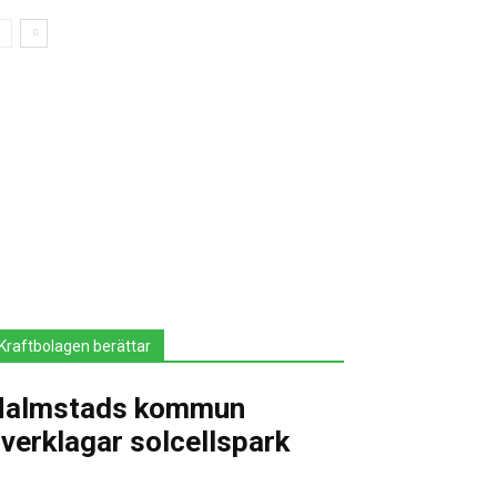
Kraftbolagen berättar
Halmstads kommun
verklagar solcellspark
januari 15, 2025