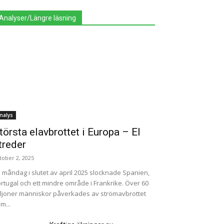
Analyser/Längre läsning
nalys
törsta elavbrottet i Europa – EI
treder
tober 2, 2025
 måndag i slutet av april 2025 slocknade Spanien,
rtugal och ett mindre område i Frankrike. Över 60
ljoner människor påverkades av strömavbrottet
m...