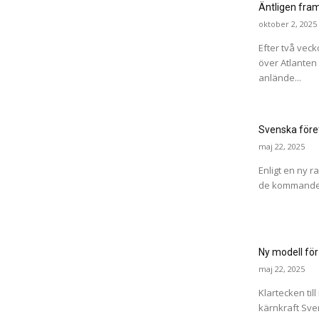
Äntligen fra
oktober 2, 2025
Efter två veck
över Atlanten 
anlände...
Svenska föret
maj 22, 2025
Enligt en ny r
de kommande å
Ny modell för
maj 22, 2025
Klartecken til
kärnkraft Sver