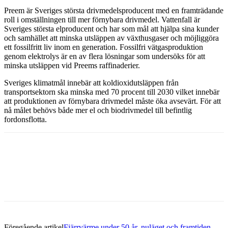
Preem är Sveriges största drivmedelsproducent med en framträdande
roll i omställningen till mer förnybara drivmedel. Vattenfall är
Sveriges största elproducent och har som mål att hjälpa sina kunder
och samhället att minska utsläppen av växthusgaser och möjliggöra
ett fossilfritt liv inom en generation. Fossilfri vätgasproduktion
genom elektrolys är en av flera lösningar som undersöks för att
minska utsläppen vid Preems raffinaderier.
Sveriges klimatmål innebär att koldioxidutsläppen från
transportsektorn ska minska med 70 procent till 2030 vilket innebär
att produktionen av förnybara drivmedel måste öka avsevärt. För att
nå målet behövs både mer el och biodrivmedel till befintlig
fordonsflotta.
Facebook
Twitter
Linkedin
Email
Föregående artikel
Fjärrvärme under 50 år, nuläget och framtiden