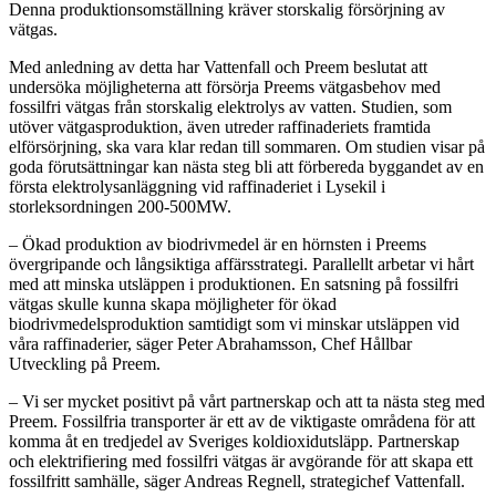
Denna produktionsomställning kräver storskalig försörjning av
vätgas.
Med anledning av detta har Vattenfall och Preem beslutat att
undersöka möjligheterna att försörja Preems vätgasbehov med
fossilfri vätgas från storskalig elektrolys av vatten. Studien, som
utöver vätgasproduktion, även utreder raffinaderiets framtida
elförsörjning, ska vara klar redan till sommaren. Om studien visar på
goda förutsättningar kan nästa steg bli att förbereda byggandet av en
första elektrolysanläggning vid raffinaderiet i Lysekil i
storleksordningen 200-500MW.
– Ökad produktion av biodrivmedel är en hörnsten i Preems
övergripande och långsiktiga affärsstrategi. Parallellt arbetar vi hårt
med att minska utsläppen i produktionen. En satsning på fossilfri
vätgas skulle kunna skapa möjligheter för ökad
biodrivmedelsproduktion samtidigt som vi minskar utsläppen vid
våra raffinaderier, säger Peter Abrahamsson, Chef Hållbar
Utveckling på Preem.
– Vi ser mycket positivt på vårt partnerskap och att ta nästa steg med
Preem. Fossilfria transporter är ett av de viktigaste områdena för att
komma åt en tredjedel av Sveriges koldioxidutsläpp. Partnerskap
och elektrifiering med fossilfri vätgas är avgörande för att skapa ett
fossilfritt samhälle, säger Andreas Regnell, strategichef Vattenfall.