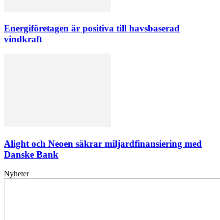
Energiföretagen är positiva till havsbaserad
vindkraft
Alight och Neoen säkrar miljardfinansiering med
Danske Bank
Nyheter
Elförsörjningen
har
inte
påverkats
av