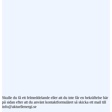
Epost (obligatorisk)
Ämne
Meddelande
Jag vill prenumerera på ert nyhetsbrev
Skulle du få ett felmeddelande eller att du inte får en bekräftelse här
på sidan efter att du använt kontaktformuläret så skicka ett mail till
info@aktuellenergi.se