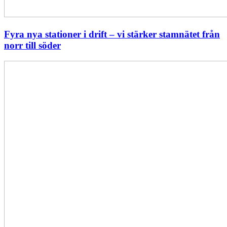
Fyra nya stationer i drift – vi stärker stamnätet från
norr till söder
Statistik:
Lägre
priser
i
norr
men
högre
i
söder