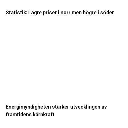
Statistik: Lägre priser i norr men högre i söder
Energimyndigheten
stärker
utvecklingen
av
framtidens
kärnkraft
Energimyndigheten stärker utvecklingen av
framtidens kärnkraft
Ny