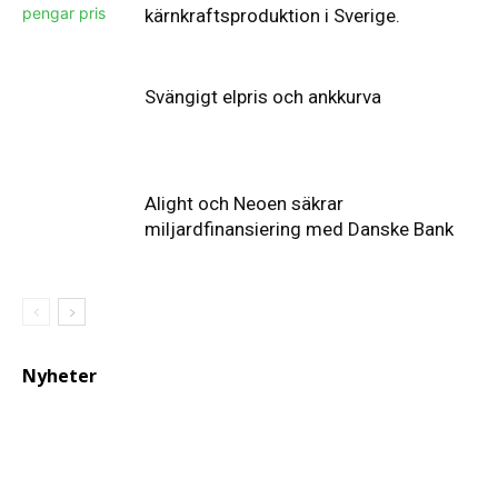
kärnkraftsproduktion i Sverige.
Svängigt elpris och ankkurva
Alight och Neoen säkrar
miljardfinansiering med Danske Bank
Nyheter
Elförsörjningen
har
inte