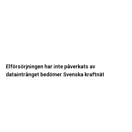
påverkats
av
dataintrånget
bedömer
Svenska
kraftnät
Elförsörjningen har inte påverkats av
dataintrånget bedömer Svenska kraftnät
Fyra
nya
stationer
i
drift
–
vi