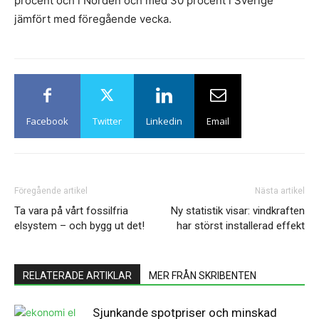
procent och i Norden och med 30 procent i Sverige
jämfört med föregående vecka.
Facebook
Twitter
Linkedin
Email
Föregående artikel
Nästa artikel
Ta vara på vårt fossilfria
Ny statistik visar: vindkraften
elsystem – och bygg ut det!
har störst installerad effekt
RELATERADE ARTIKLAR
MER FRÅN SKRIBENTEN
Sjunkande spotpriser och minskad