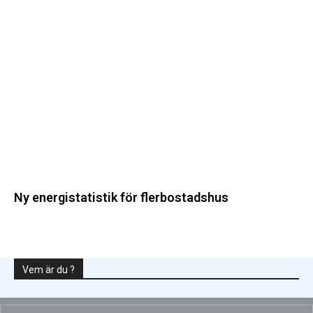
energistatistik
för
flerbostadshus
Ny energistatistik för flerbostadshus
Vem är du ?