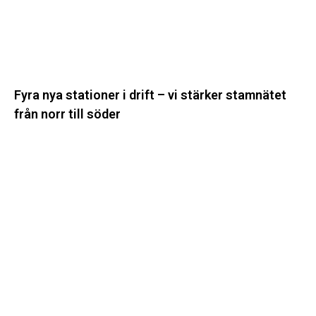
stärker
stamnätet
från
norr
till
Fyra nya stationer i drift – vi stärker stamnätet
söder
från norr till söder
Statistik:
Lägre
priser
i
norr
men
högre
i
söder