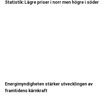
Statistik: Lägre priser i norr men högre i söder
Energimyndigheten
stärker
utvecklingen
av
framtidens
kärnkraft
Energimyndigheten stärker utvecklingen av
framtidens kärnkraft
Ny
energistatistik