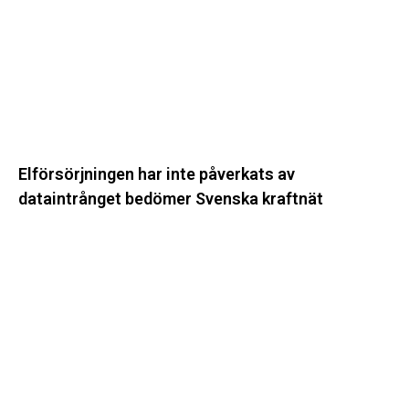
dataintrånget
bedömer
Svenska
kraftnät
Elförsörjningen har inte påverkats av
dataintrånget bedömer Svenska kraftnät
Fyra
nya
stationer
i
drift
–
vi
stärker