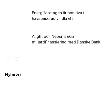
Energiföretagen är positiva till
havsbaserad vindkraft
Alight och Neoen säkrar
miljardfinansiering med Danske Bank
Nyheter
Elförsörjningen
har
inte
påverkats
av