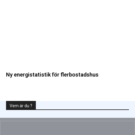
för
flerbostadshus
Ny energistatistik för flerbostadshus
Vem är du ?