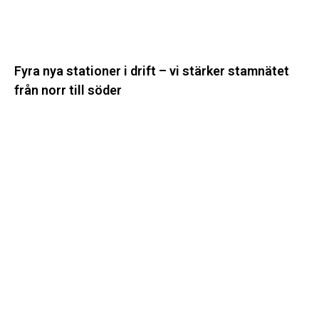
stamnätet
från
norr
till
Fyra nya stationer i drift – vi stärker stamnätet
söder
från norr till söder
Statistik:
Lägre
priser
i
norr
men
högre
i
söder