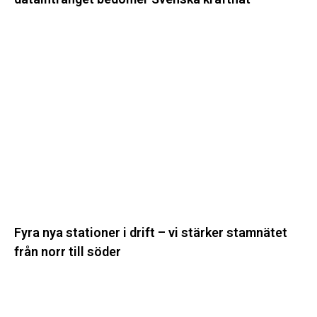
Fyra
nya
stationer
i
drift
–
vi
stärker
stamnätet
från
norr
till
Fyra nya stationer i drift – vi stärker stamnätet
söder
från norr till söder
Statistik:
Lägre
priser