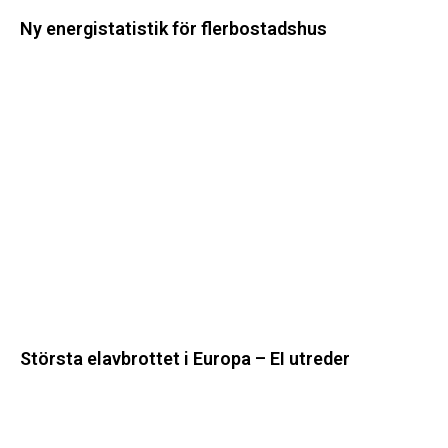
Ny energistatistik för flerbostadshus
Största
elavbrottet
i
Europa
–
EI
utreder
Största elavbrottet i Europa – EI utreder
Energiföretagen
ryter