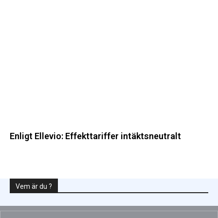
Enligt
Ellevio:
Effekttariffer
intäktsneutralt
Enligt Ellevio: Effekttariffer intäktsneutralt
Vem är du ?