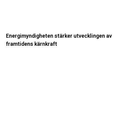
Energimyndigheten stärker utvecklingen av
framtidens kärnkraft
Ny
energistatistik
för
flerbostadshus