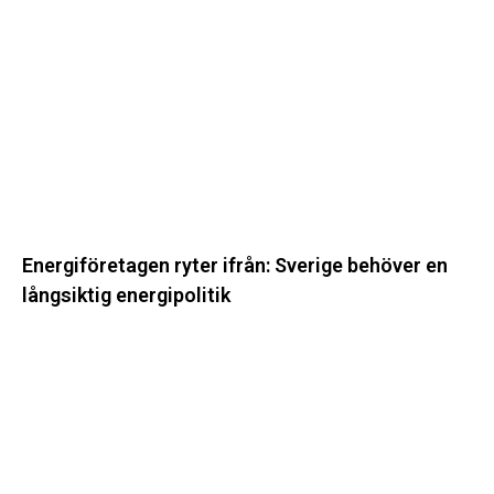
ifrån:
Sverige
behöver
en
långsiktig
energipolitik
Energiföretagen ryter ifrån: Sverige behöver en
långsiktig energipolitik
Svenska
kraftnät
startar
upp
ytterligare
två