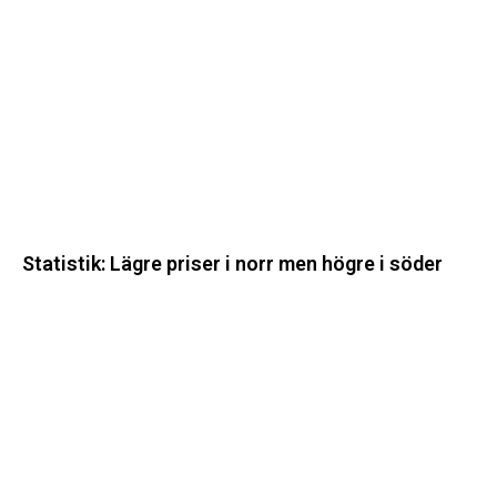
i
norr
men
högre
i
söder
Statistik: Lägre priser i norr men högre i söder
Energimyndigheten
stärker
utvecklingen
av
framtidens
kärnkraft