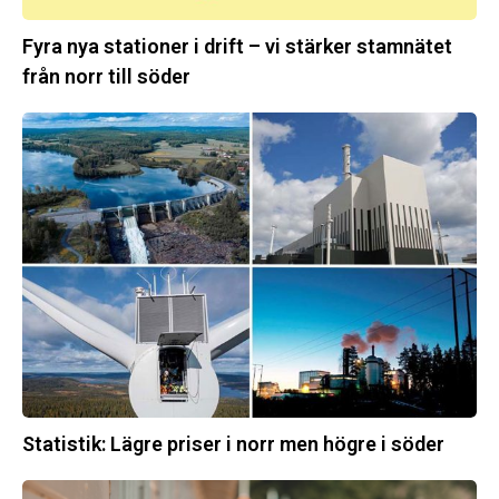
till
Fyra nya stationer i drift – vi stärker stamnätet
söder
från norr till söder
Statistik:
Lägre
priser
i
norr
men
högre
i
söder
Statistik: Lägre priser i norr men högre i söder
Energimyndigheten