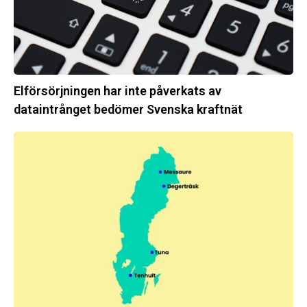
Svenska
kraftnät
Elförsörjningen har inte påverkats av
dataintrånget bedömer Svenska kraftnät
Fyra
nya
stationer
i
drift
–
vi
stärker
stamnätet
från
norr