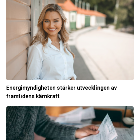
stärker
utvecklingen
av
framtidens
kärnkraft
Energimyndigheten stärker utvecklingen av
framtidens kärnkraft
Ny
energistatistik
för
flerbostadshus