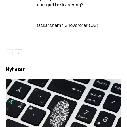
energieffektivisering?
Oskarshamn 3 levererar (O3)
Nyheter
Elförsörjningen
har
inte
påverkats
av
dataintrånget
bedömer