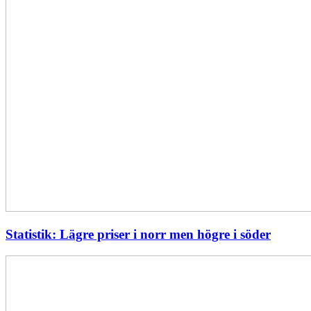
Statistik: Lägre priser i norr men högre i söder
Energimyndigheten
stärker
utvecklingen
av
framtidens