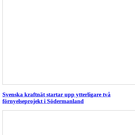
Svenska kraftnät startar upp ytterligare två
förnyelseprojekt i Södermanland
Enligt
Ellevio:
Effekttariffer
intäktsneutralt