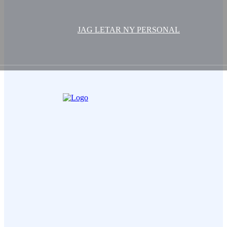
JAG LETAR NY PERSONAL
Ditt Namn (obligatorisk)
Epost (obligatorisk)