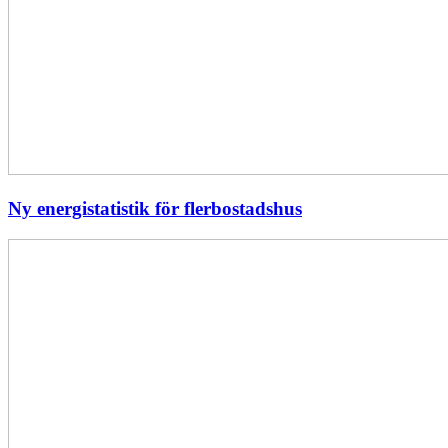
Ny energistatistik för flerbostadshus
Största
elavbrottet
i
Europa
–
EI
utreder