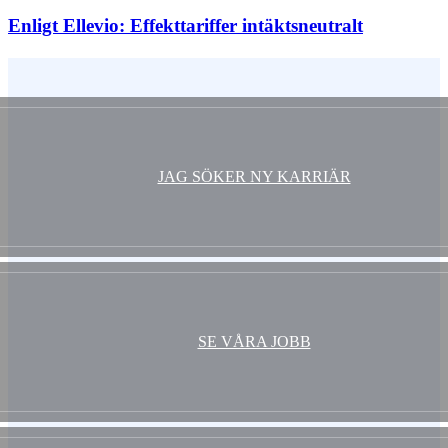
Enligt Ellevio: Effekttariffer intäktsneutralt
Vem är du ?
JAG SÖKER NY KARRIÄR
SE VÅRA JOBB