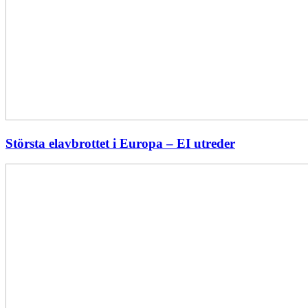
Största elavbrottet i Europa – EI utreder
Energiföretagen
ryter
ifrån:
Sverige
behöver
en
långsiktig
energipolitik