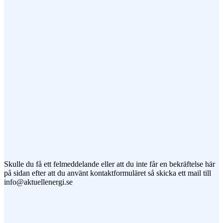
Ämne
Meddelande
Jag vill prenumerera på ert nyhetsbrev
Skulle du få ett felmeddelande eller att du inte får en bekräftelse här
på sidan efter att du använt kontaktformuläret så skicka ett mail till
info@aktuellenergi.se