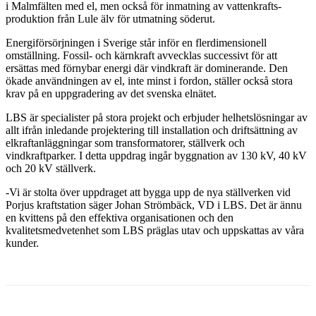
i Malmfälten med el, men också för inmatning av vattenkrafts-
produktion från Lule älv för utmatning söderut.
Energiförsörjningen i Sverige står inför en flerdimensionell
omställning. Fossil- och kärnkraft avvecklas successivt för att
ersättas med förnybar energi där vindkraft är dominerande. Den
ökade användningen av el, inte minst i fordon, ställer också stora
krav på en uppgradering av det svenska elnätet.
LBS är specialister på stora projekt och erbjuder helhetslösningar av
allt ifrån inledande projektering till installation och driftsättning av
elkraftanläggningar som transformatorer, ställverk och
vindkraftparker. I detta uppdrag ingår byggnation av 130 kV, 40 kV
och 20 kV ställverk.
-Vi är stolta över uppdraget att bygga upp de nya ställverken vid
Porjus kraftstation säger Johan Strömbäck, VD i LBS. Det är ännu
en kvittens på den effektiva organisationen och den
kvalitetsmedvetenhet som LBS präglas utav och uppskattas av våra
kunder.
Facebook
Twitter
Linkedin
Email