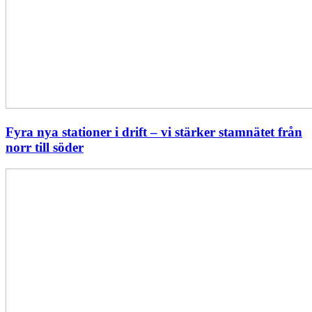
Fyra nya stationer i drift – vi stärker stamnätet från
norr till söder
Statistik:
Lägre
priser
i
norr
men
högre
i
söder