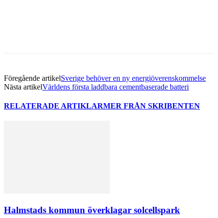
Facebook
Twitter
Linkedin
Email
Föregående artikel
Sverige behöver en ny energiöverenskommelse
Nästa artikel
Världens första laddbara cementbaserade batteri
RELATERADE ARTIKLAR
MER FRÅN SKRIBENTEN
Halmstads kommun överklagar solcellspark