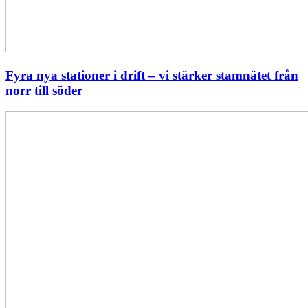
Fyra nya stationer i drift – vi stärker stamnätet från
norr till söder
Statistik:
Lägre
priser
i
norr
men
högre
i
söder