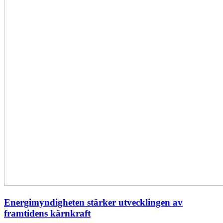
Energimyndigheten stärker utvecklingen av
framtidens kärnkraft