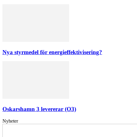
Nya styrmedel för energieffektivisering?
Oskarshamn 3 levererar (O3)
Nyheter
Elförsörjningen
har