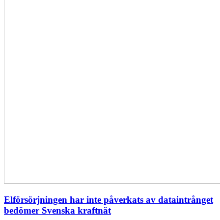
Elförsörjningen har inte påverkats av dataintrånget
bedömer Svenska kraftnät