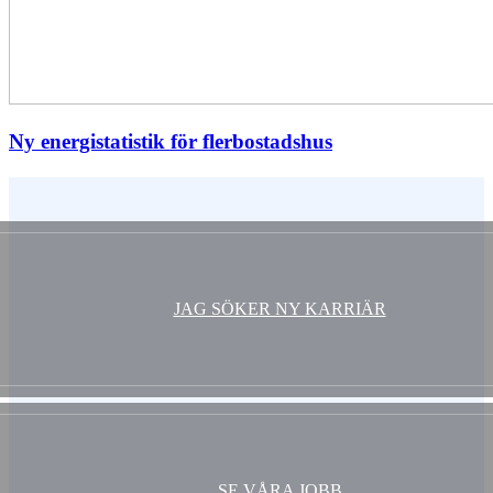
Ny energistatistik för flerbostadshus
Vem är du ?
JAG SÖKER NY KARRIÄR
SE VÅRA JOBB