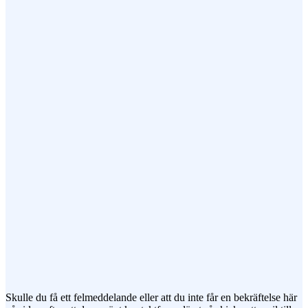
Epost (obligatorisk)
Ämne
Meddelande
Jag vill prenumerera på ert nyhetsbrev
Skulle du få ett felmeddelande eller att du inte får en bekräftelse här