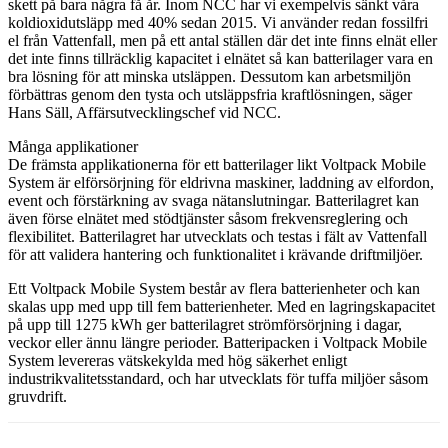
skett på bara några få år. Inom NCC har vi exempelvis sänkt våra
koldioxidutsläpp med 40% sedan 2015. Vi använder redan fossilfri
el från Vattenfall, men på ett antal ställen där det inte finns elnät eller
det inte finns tillräcklig kapacitet i elnätet så kan batterilager vara en
bra lösning för att minska utsläppen. Dessutom kan arbetsmiljön
förbättras genom den tysta och utsläppsfria kraftlösningen, säger
Hans Säll, Affärsutvecklingschef vid NCC.
Många applikationer
De främsta applikationerna för ett batterilager likt Voltpack Mobile
System är elförsörjning för eldrivna maskiner, laddning av elfordon,
event och förstärkning av svaga nätanslutningar. Batterilagret kan
även förse elnätet med stödtjänster såsom frekvensreglering och
flexibilitet. Batterilagret har utvecklats och testas i fält av Vattenfall
för att validera hantering och funktionalitet i krävande driftmiljöer.
Ett Voltpack Mobile System består av flera batterienheter och kan
skalas upp med upp till fem batterienheter. Med en lagringskapacitet
på upp till 1275 kWh ger batterilagret strömförsörjning i dagar,
veckor eller ännu längre perioder. Batteripacken i Voltpack Mobile
System levereras vätskekylda med hög säkerhet enligt
industrikvalitetsstandard, och har utvecklats för tuffa miljöer såsom
gruvdrift.