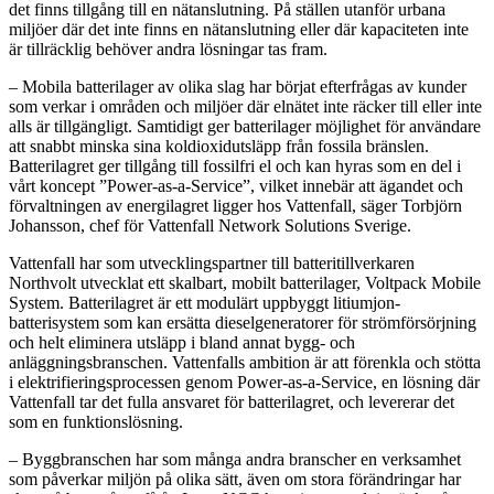
det finns tillgång till en nätanslutning. På ställen utanför urbana
miljöer där det inte finns en nätanslutning eller där kapaciteten inte
är tillräcklig behöver andra lösningar tas fram.
– Mobila batterilager av olika slag har börjat efterfrågas av kunder
som verkar i områden och miljöer där elnätet inte räcker till eller inte
alls är tillgängligt. Samtidigt ger batterilager möjlighet för användare
att snabbt minska sina koldioxidutsläpp från fossila bränslen.
Batterilagret ger tillgång till fossilfri el och kan hyras som en del i
vårt koncept ”Power-as-a-Service”, vilket innebär att ägandet och
förvaltningen av energilagret ligger hos Vattenfall, säger Torbjörn
Johansson, chef för Vattenfall Network Solutions Sverige.
Vattenfall har som utvecklingspartner till batteritillverkaren
Northvolt utvecklat ett skalbart, mobilt batterilager, Voltpack Mobile
System. Batterilagret är ett modulärt uppbyggt litiumjon-
batterisystem som kan ersätta dieselgeneratorer för strömförsörjning
och helt eliminera utsläpp i bland annat bygg- och
anläggningsbranschen. Vattenfalls ambition är att förenkla och stötta
i elektrifieringsprocessen genom Power-as-a-Service, en lösning där
Vattenfall tar det fulla ansvaret för batterilagret, och levererar det
som en funktionslösning.
– Byggbranschen har som många andra branscher en verksamhet
som påverkar miljön på olika sätt, även om stora förändringar har