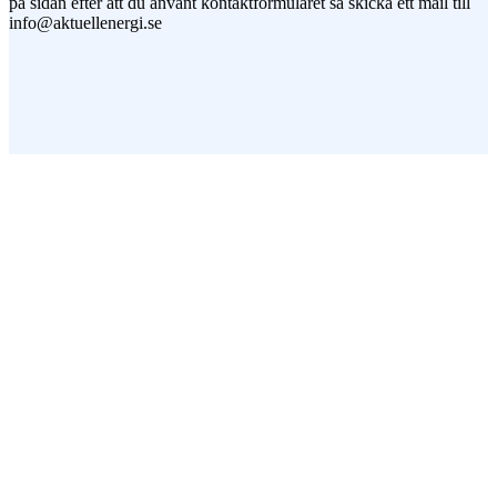
på sidan efter att du använt kontaktformuläret så skicka ett mail till
info@aktuellenergi.se