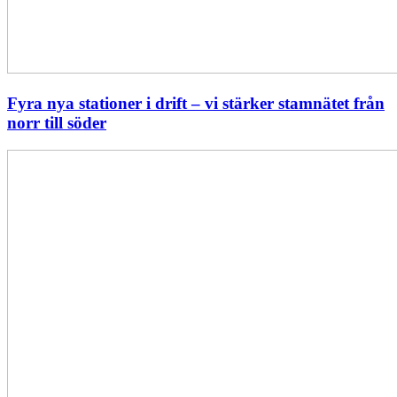
Fyra nya stationer i drift – vi stärker stamnätet från
norr till söder
Statistik:
Lägre
priser
i
norr
men
högre
i
söder