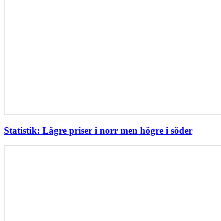
Statistik: Lägre priser i norr men högre i söder
Energimyndigheten
stärker
utvecklingen
av
framtidens
kärnkraft