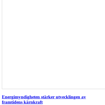
Energimyndigheten stärker utvecklingen av
framtidens kärnkraft