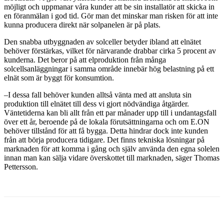
möjligt och uppmanar våra kunder att be sin installatör att skicka in
en föranmälan i god tid. Gör man det minskar man risken för att inte
kunna producera direkt när solpanelen är på plats.
Den snabba utbyggnaden av solceller betyder ibland att elnätet
behöver förstärkas, vilket för närvarande drabbar cirka 5 procent av
kunderna. Det beror på att elproduktion från många
solcellsanläggningar i samma område innebär hög belastning på ett
elnät som är byggt för konsumtion.
–I dessa fall behöver kunden alltså vänta med att ansluta sin
produktion till elnätet till dess vi gjort nödvändiga åtgärder.
Väntetiderna kan bli allt från ett par månader upp till i undantagsfall
över ett år, beroende på de lokala förutsättningarna och om E.ON
behöver tillstånd för att få bygga. Detta hindrar dock inte kunden
från att börja producera tidigare. Det finns tekniska lösningar på
marknaden för att komma i gång och själv använda den egna solelen
innan man kan sälja vidare överskottet till marknaden, säger Thomas
Pettersson.
Facebook
Twitter
Linkedin
Email