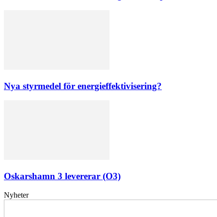
Nya styrmedel för energieffektivisering?
Oskarshamn 3 levererar (O3)
Nyheter
Elförsörjningen
har