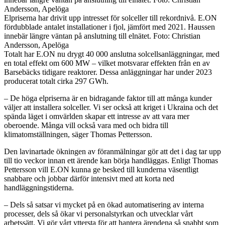
Andersson, Apelöga
Elpriserna har drivit upp intresset för solceller till rekordnivå. E.ON
fördubblade antalet installationer i fjol, jämfört med 2021. Haussen
innebär längre väntan på anslutning till elnätet. Foto: Christian
Andersson, Apelöga
Totalt har E.ON nu drygt 40 000 anslutna solcellsanläggningar, med
en total effekt om 600 MW – vilket motsvarar effekten från en av
Barsebäcks tidigare reaktorer. Dessa anläggningar har under 2023
producerat totalt cirka 297 GWh.
– De höga elpriserna är en bidragande faktor till att många kunder
väljer att installera solceller. Vi ser också att kriget i Ukraina och det
spända läget i omvärlden skapar ett intresse av att vara mer
oberoende. Många vill också vara med och bidra till
klimatomställningen, säger Thomas Pettersson.
Den lavinartade ökningen av föranmälningar gör att det i dag tar upp
till tio veckor innan ett ärende kan börja handläggas. Enligt Thomas
Pettersson vill E.ON kunna ge besked till kunderna väsentligt
snabbare och jobbar därför intensivt med att korta ned
handläggningstiderna.
– Dels så satsar vi mycket på en ökad automatisering av interna
processer, dels så ökar vi personalstyrkan och utvecklar vårt
arbetssätt. Vi gör vårt yttersta för att hantera ärendena så snabbt som