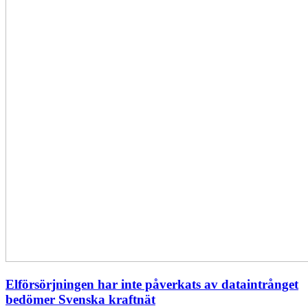
Elförsörjningen har inte påverkats av dataintrånget
bedömer Svenska kraftnät