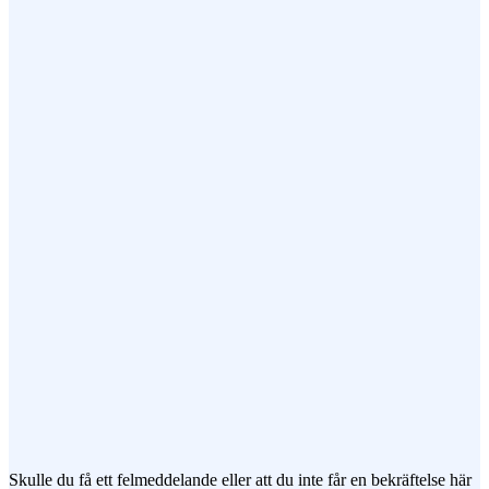
Ditt Namn (obligatorisk)
Epost (obligatorisk)
Ämne
Meddelande
Jag vill prenumerera på ert nyhetsbrev
Skulle du få ett felmeddelande eller att du inte får en bekräftelse här