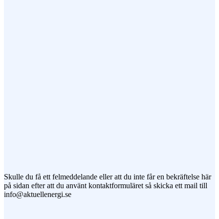
Ämne
Meddelande
Jag vill prenumerera på ert nyhetsbrev
Skulle du få ett felmeddelande eller att du inte får en bekräftelse här
på sidan efter att du använt kontaktformuläret så skicka ett mail till
info@aktuellenergi.se