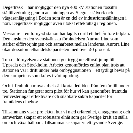
Degerträsk – här möjliggör den nya 400 kV-stationen fossilfri
ståltillverkning genom anslutningen av Stegras stålverk och
vätgasanläggning i Boden som är en del av industriomställningen i
norr. Degerträsk möjliggör även utökat effektuttag i regionen.
Messaure – en förnyad station har tagits i drift ett helt år före tidplan.
Den ansluter den svensk-finska förbindelsen Aurora Line som
stärker elförsörjningen och samarbetet mellan länderna. Aurora Line
ökar dessutom elhandelskapaciteten med över 40 procent.
Tuna – förnyelsen av stationen ger tryggare elförsörjning till
Uppsala och Stockholm. Arbetet genomfördes enligt plan trots att
stationen var i drift under hela ombyggnationen – ett tydligt bevis på
den kompetens som krävs i vårt uppdrag.
Och i Tenhult har nya arbetssätt kortat ledtiden från fem år till under
tre. Stationen fungerar som pilot för hur vi kan genomföra framtida
reinvesteringar effektivare och snabbare säkra kapacitet för
framtidens elbehov.
Tillsammans visar projekten hur vi med erfarenhet, engagemang och
samverkan skapar ett robustare elnät som ger Sverige kraft att ställa
om och växa hållbart. Tillsammans skapar vi ett lysande Sverige.