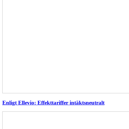
Enligt Ellevio: Effekttariffer intäktsneutralt
Var
beredda:
Dubbelt