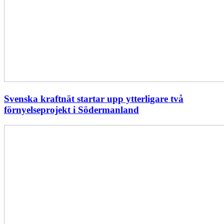
Svenska kraftnät startar upp ytterligare två
förnyelseprojekt i Södermanland
Enligt
Ellevio:
Effekttariffer
intäktsneutralt