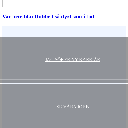
Var beredda: Dubbelt så dyrt som i fjol
Vem är du ?
JAG SÖKER NY KARRIÄR
SE VÅRA JOBB