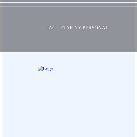
JAG LETAR NY PERSONAL
Ditt Namn (obligatorisk)
Epost (obligatorisk)