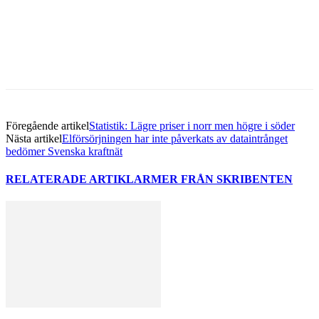
Facebook
Twitter
Linkedin
Email
Föregående artikel
Statistik: Lägre priser i norr men högre i söder
Nästa artikel
Elförsörjningen har inte påverkats av dataintrånget
bedömer Svenska kraftnät
RELATERADE ARTIKLAR
MER FRÅN SKRIBENTEN