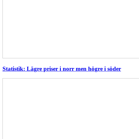
Statistik: Lägre priser i norr men högre i söder
Energimyndigheten
stärker
utvecklingen
av
framtidens
kärnkraft