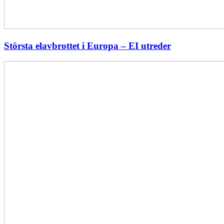
Största elavbrottet i Europa – EI utreder
Energiföretagen
ryter
ifrån:
Sverige
behöver
en
långsiktig
energipolitik