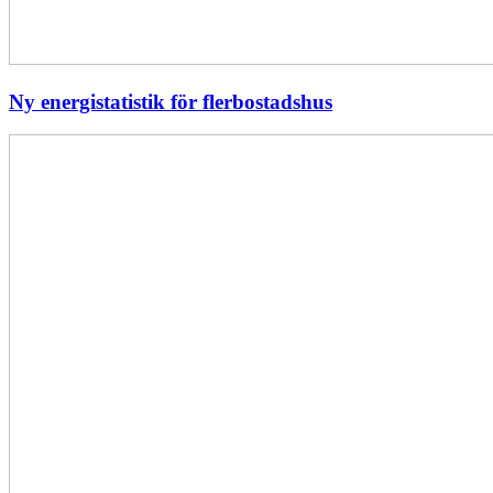
Ny energistatistik för flerbostadshus
Största
elavbrottet
i
Europa
–
EI
utreder