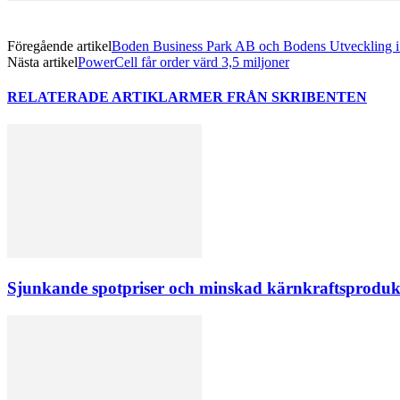
Föregående artikel
Boden Business Park AB och Bodens Utveckling 
Nästa artikel
PowerCell får order värd 3,5 miljoner
RELATERADE ARTIKLAR
MER FRÅN SKRIBENTEN
Sjunkande spotpriser och minskad kärnkraftsprodukt