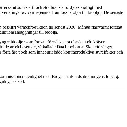
garna samt som start- och stödbränsle fördyras kraftigt med
erteringar av värmepannor från fossila oljor till biooljor. De senaste
en fossilfri värmeproduktion till senast 2030. Många fjärrvärmeföretag
duktionsanläggningar till bioolja.
yngre biooljor som fortsatt föreslås vara obeskattade kräver
 de grödebaserade, så kallade lätta biooljorna. Skatteförslaget
 förra åre,t och som inneburit både kontraproduktiva styreffekter och
EU-kommissionen i enlighet med Biogasmarknadsutredningens förslag.
äggningsbesked.