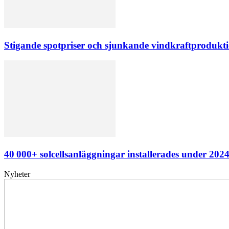
Stigande spotpriser och sjunkande vindkraftprodukti
40 000+ solcellsanläggningar installerades under 202
Nyheter
Elförsörjningen
har
inte
påverkats
av
dataintrånget