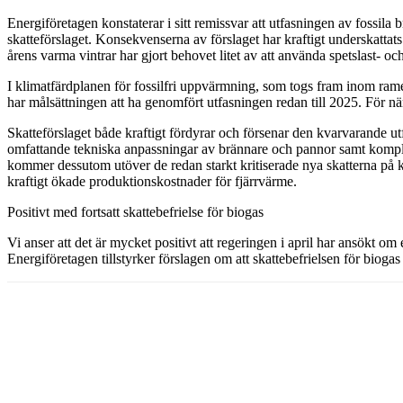
Energiföretagen konstaterar i sitt remissvar att utfasningen av fossila
skatteförslaget. Konsekvenserna av förslaget har kraftigt underskattat
årens varma vintrar har gjort behovet litet av att använda spetslast- o
I klimatfärdplanen för fossilfri uppvärmning, som togs fram inom ramen 
har målsättningen att ha genomfört utfasningen redan till 2025. För när
Skatteförslaget både kraftigt fördyrar och försenar den kvarvarande utf
omfattande tekniska anpassningar av brännare och pannor samt komplett
kommer dessutom utöver de redan starkt kritiserade nya skatterna på k
kraftigt ökade produktionskostnader för fjärrvärme.
Positivt med fortsatt skattebefrielse för biogas
Vi anser att det är mycket positivt att regeringen i april har ansök
Energiföretagen tillstyrker förslagen om att skattebefrielsen för bioga
Dela med sig
Facebook
Twitter
Linkedin
Email