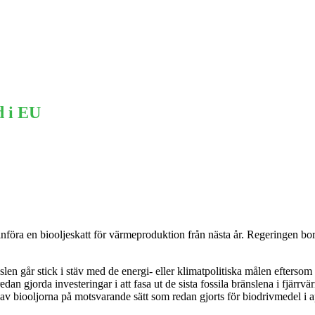
Ekonomi
Krönika
Våra Krönikörer
Anal
d i EU
öra en biooljeskatt för värmeproduktion från nästa år. Regeringen borde 
nslen går stick i stäv med de energi- eller klimatpolitiska målen efters
dan gjorda investeringar i att fasa ut de sista fossila bränslena i fjärr
v biooljorna på motsvarande sätt som redan gjorts för biodrivmedel i a