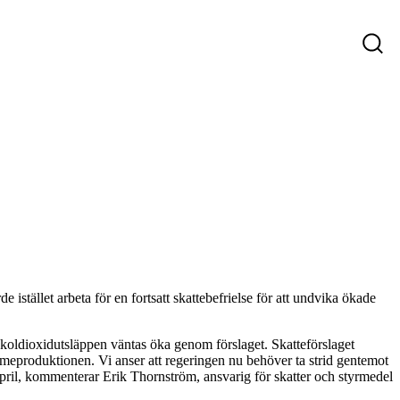
ys
Företag som söker personal
Sökande
istället arbeta för en fortsatt skattebefrielse för att undvika ökade
om koldioxidutsläppen väntas öka genom förslaget. Skatteförslaget
värmeproduktionen. Vi anser att regeringen nu behöver ta strid gentemot
pril, kommenterar Erik Thornström, ansvarig för skatter och styrmedel