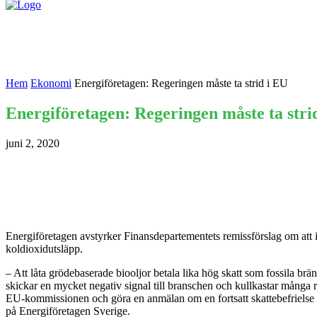
Nyheter
Kontakta oss
Hem
Ekonomi
Energiföretagen: Regeringen måste ta strid i EU
Energiföretagen: Regeringen måste ta stri
juni 2, 2020
Energiföretagen avstyrker Finansdepartementets remissförslag om att inf
koldioxidutsläpp.
– Att låta grödebaserade biooljor betala lika hög skatt som fossila brä
skickar en mycket negativ signal till branschen och kullkastar många re
EU-kommissionen och göra en anmälan om en fortsatt skattebefrielse a
på Energiföretagen Sverige.