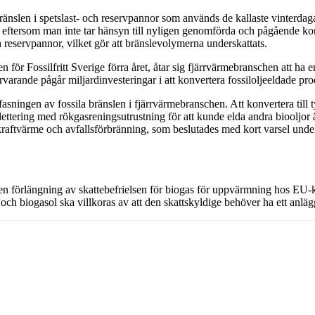
 bränslen i spetslast- och reservpannor som används de kallaste vinterda
s eftersom man inte tar hänsyn till nyligen genomförda och pågående konv
ch reservpannor, vilket gör att bränslevolymerna underskattats.
för Fossilfritt Sverige förra året, åtar sig fjärrvärmebranschen att ha 
varande pågår miljardinvesteringar i att konvertera fossiloljeeldade pro
asningen av fossila bränslen i fjärrvärmebranschen. Att konvertera till t
ering med rökgasreningsutrustning för att kunde elda andra biooljor än
raftvärme och avfallsförbränning, som beslutades med kort varsel under
t om en förlängning av skattebefrielsen för biogas för uppvärmning hos 
s och biogasol ska villkoras av att den skattskyldige behöver ha ett anl