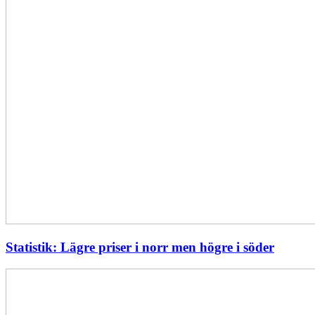
Statistik: Lägre priser i norr men högre i söder
Energimyndigheten
stärker
utvecklingen
av