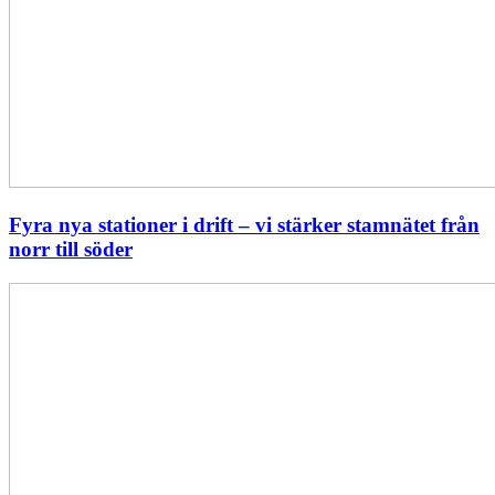
Fyra nya stationer i drift – vi stärker stamnätet från
norr till söder
Statistik:
Lägre
priser
i
norr
men
högre
i
söder