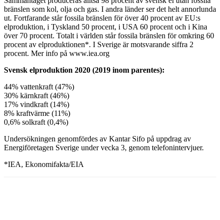
Sammantaget produceras alltså 98 procent av svensk el utan fossila
bränslen som kol, olja och gas. I andra länder ser det helt annorlunda
ut. Fortfarande står fossila bränslen för över 40 procent av EU:s
elproduktion, i Tyskland 50 procent, i USA 60 procent och i Kina
över 70 procent. Totalt i världen står fossila bränslen för omkring 60
procent av elproduktionen*. I Sverige är motsvarande siffra 2
procent. Mer info på www.iea.org
Svensk elproduktion 2020 (2019 inom parentes):
44% vattenkraft (47%)
30% kärnkraft (46%)
17% vindkraft (14%)
8% kraftvärme (11%)
0,6% solkraft (0,4%)
Undersökningen genomfördes av Kantar Sifo på uppdrag av
Energiföretagen Sverige under vecka 3, genom telefonintervjuer.
*IEA, Ekonomifakta/EIA
Facebook
Twitter
Linkedin
Email