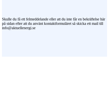
Jag vill prenumerera på ert nyhetsbrev
Skulle du få ett felmeddelande eller att du inte får en bekräftelse här
på sidan efter att du använt kontaktformuläret så skicka ett mail till
info@aktuellenergi.se