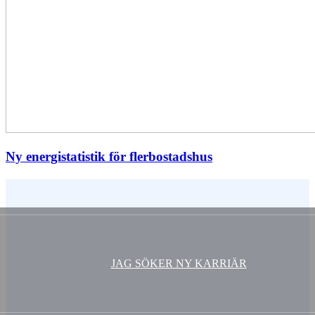
Ny energistatistik för flerbostadshus
Vem är du ?
JAG SÖKER NY KARRIÄR