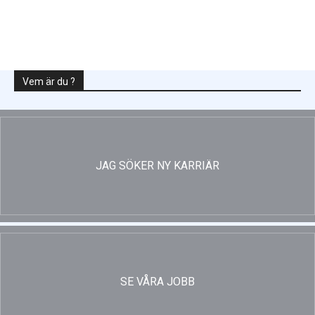
Enligt Ellevio: Effekttariffer intäktsneutralt
Vem är du ?
JAG SÖKER NY KARRIÄR
SE VÅRA JOBB