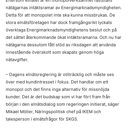
Eftersom elnätet är en monopolverksamhet fastställs
nätägarnas intäktsramar av Energimarknadsmyndigheten.
Detta för att monopolet inte ska kunna missbrukas. De
stora elnätsföretagen har dock framgångsrikt lyckats
överklaga Energimarknadsmyndighetens beslut och på
det sättet återkommande ökat intäktsramarna. Och nu har
nätägarna dessutom fått stöd av riksdagen att använda
innestående överskott som skapats genom höga
nätavgifter.
– Dagens elnätsreglering är otillräcklig och måste ses
över med kundintresset i fokus. Det handlar om ett
monopol och det finns inga alternativ för missnöjda
kunder. Det är det budskap som vi har fört fram från
början i den elnätsdialog som regeringen initierat, säger
Mikael Möller, Näringspolitisk chef på IKEM och
talesperson i elnätsfrågor för SKGS.