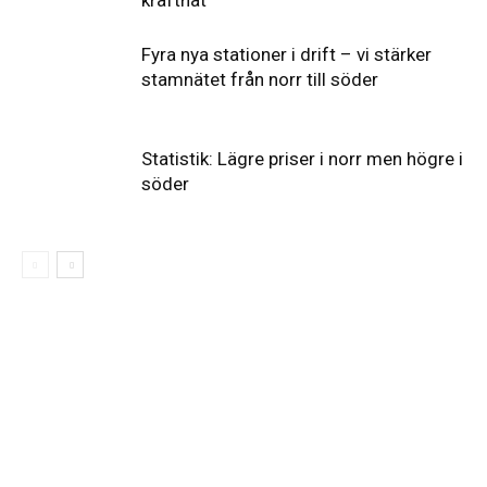
Fyra nya stationer i drift – vi stärker
stamnätet från norr till söder
Statistik: Lägre priser i norr men högre i
söder
Elförsörjningen
har
inte
påverkats
av
dataintrånget