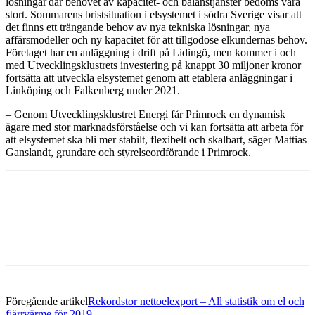
lösningar där behovet av kapacitet- och balanstjänster bedöms vara
stort. Sommarens bristsituation i elsystemet i södra Sverige visar att
det finns ett trängande behov av nya tekniska lösningar, nya
affärsmodeller och ny kapacitet för att tillgodose elkundernas behov.
Företaget har en anläggning i drift på Lidingö, men kommer i och
med Utvecklingsklustrets investering på knappt 30 miljoner kronor
fortsätta att utveckla elsystemet genom att etablera anläggningar i
Linköping och Falkenberg under 2021.
– Genom Utvecklingsklustret Energi får Primrock en dynamisk
ägare med stor marknadsförståelse och vi kan fortsätta att arbeta för
att elsystemet ska bli mer stabilt, flexibelt och skalbart, säger Mattias
Ganslandt, grundare och styrelseordförande i Primrock.
Facebook
Twitter
Linkedin
Email
Föregående artikel
Rekordstor nettoelexport – All statistik om el och
fjärrvärme för 2019