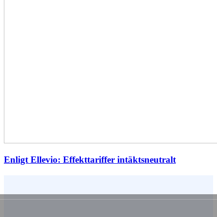
Enligt Ellevio: Effekttariffer intäktsneutralt
Vem är du ?