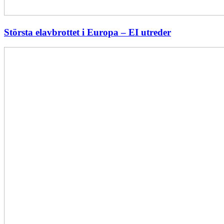
Största elavbrottet i Europa – EI utreder
Energiföretagen
ryter
ifrån:
Sverige
behöver
en
långsiktig
energipolitik