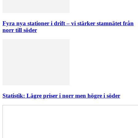
Fyra nya stationer i drift – vi stärker stamnätet från
norr till söder
Statistik: Lägre priser i norr men högre i söder
Elförsörjningen
har
inte
påverkats
av
dataintrånget