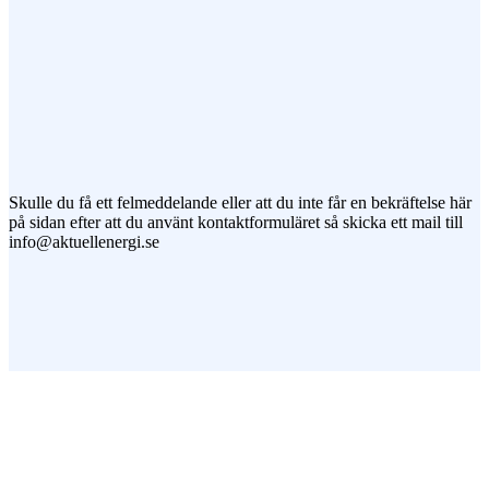
Jag vill prenumerera på ert nyhetsbrev
Skulle du få ett felmeddelande eller att du inte får en bekräftelse här
på sidan efter att du använt kontaktformuläret så skicka ett mail till
info@aktuellenergi.se