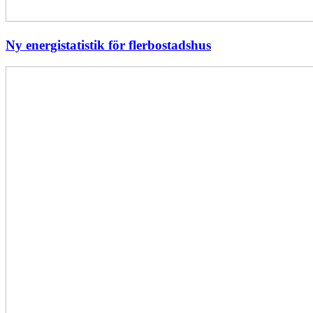
Ny energistatistik för flerbostadshus
Största
elavbrottet
i
Europa
–
EI
utreder