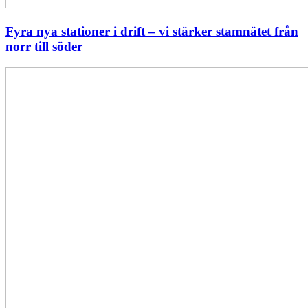
Fyra nya stationer i drift – vi stärker stamnätet från
norr till söder
Statistik:
Lägre
priser
i
norr
men
högre
i
söder