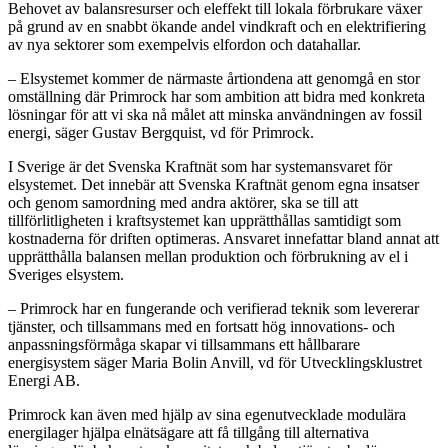
Behovet av balansresurser och eleffekt till lokala förbrukare växer
på grund av en snabbt ökande andel vindkraft och en elektrifiering
av nya sektorer som exempelvis elfordon och datahallar.
– Elsystemet kommer de närmaste årtiondena att genomgå en stor
omställning där Primrock har som ambition att bidra med konkreta
lösningar för att vi ska nå målet att minska användningen av fossil
energi, säger Gustav Bergquist, vd för Primrock.
I Sverige är det Svenska Kraftnät som har systemansvaret för
elsystemet. Det innebär att Svenska Kraftnät genom egna insatser
och genom samordning med andra aktörer, ska se till att
tillförlitligheten i kraftsystemet kan upprätthållas samtidigt som
kostnaderna för driften optimeras. Ansvaret innefattar bland annat att
upprätthålla balansen mellan produktion och förbrukning av el i
Sveriges elsystem.
– Primrock har en fungerande och verifierad teknik som levererar
tjänster, och tillsammans med en fortsatt hög innovations- och
anpassningsförmåga skapar vi tillsammans ett hållbarare
energisystem säger Maria Bolin Anvill, vd för Utvecklingsklustret
Energi AB.
Primrock kan även med hjälp av sina egenutvecklade modulära
energilager hjälpa elnätsägare att få tillgång till alternativa