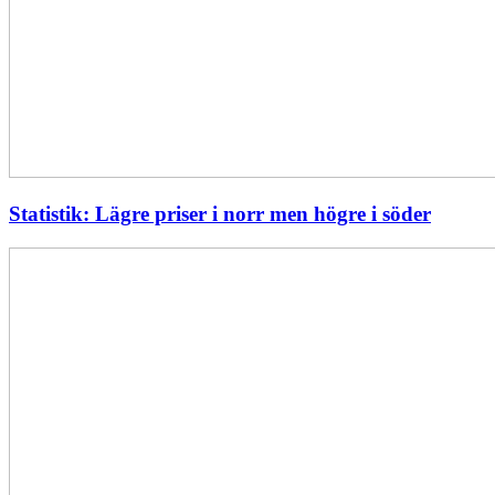
Statistik: Lägre priser i norr men högre i söder
Energimyndigheten
stärker
utvecklingen
av
framtidens
kärnkraft