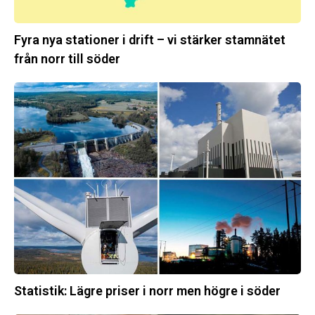
norr
till
Fyra nya stationer i drift – vi stärker stamnätet
söder
från norr till söder
Statistik:
Lägre
priser
i
norr
men
högre
i
söder
Statistik: Lägre priser i norr men högre i söder