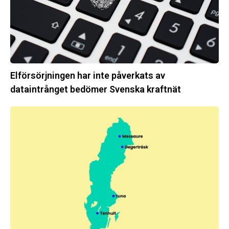
bedömer
Svenska
kraftnät
Elförsörjningen har inte påverkats av
dataintrånget bedömer Svenska kraftnät
Fyra
nya
stationer
i
drift
–
vi
stärker
stamnätet
från