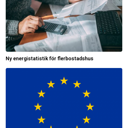
Ny energistatistik för flerbostadshus
Största
elavbrottet
i
Europa
–
EI
utreder