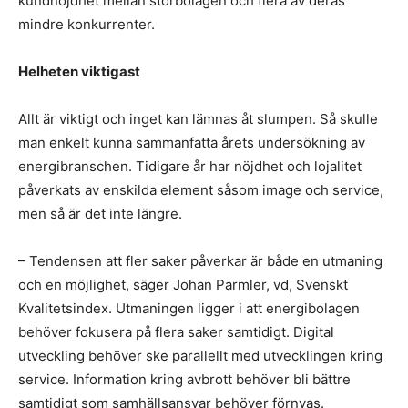
kundnöjdhet mellan storbolagen och flera av deras
mindre konkurrenter.
Helheten viktigast
Allt är viktigt och inget kan lämnas åt slumpen. Så skulle
man enkelt kunna sammanfatta årets undersökning av
energibranschen. Tidigare år har nöjdhet och lojalitet
påverkats av enskilda element såsom image och service,
men så är det inte längre.
– Tendensen att fler saker påverkar är både en utmaning
och en möjlighet, säger Johan Parmler, vd, Svenskt
Kvalitetsindex. Utmaningen ligger i att energibolagen
behöver fokusera på flera saker samtidigt. Digital
utveckling behöver ske parallellt med utvecklingen kring
service. Information kring avbrott behöver bli bättre
samtidigt som samhällsansvar behöver förnyas.