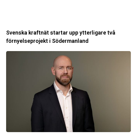
Svenska kraftnät startar upp ytterligare två
förnyelseprojekt i Södermanland
Enligt
Ellevio:
Effekttariffer
intäktsneutralt