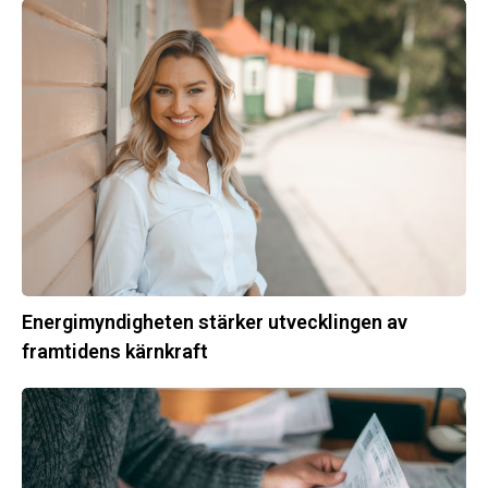
Energimyndigheten
stärker
utvecklingen
av
framtidens
kärnkraft
Energimyndigheten stärker utvecklingen av
framtidens kärnkraft
Ny
energistatistik
för
flerbostadshus