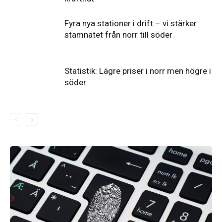
Fyra nya stationer i drift – vi stärker
stamnätet från norr till söder
Statistik: Lägre priser i norr men högre i
söder
Elförsörjningen
har
inte
påverkats
av
dataintrånget