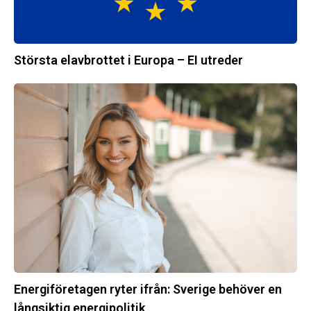
Största elavbrottet i Europa – EI utreder
Energiföretagen
ryter
ifrån:
Sverige
behöver
en
långsiktig
energipolitik
Energiföretagen ryter ifrån: Sverige behöver en
långsiktig energipolitik