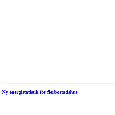
Ny energistatistik för flerbostadshus
Största
elavbrottet
i