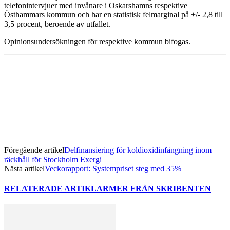
telefonintervjuer med invånare i Oskarshamns respektive
Östhammars kommun och har en statistisk felmarginal på +/- 2,8 till
3,5 procent, beroende av utfallet.
Opinionsundersökningen för respektive kommun bifogas.
Facebook
Twitter
Linkedin
Email
Föregående artikel
Delfinansiering för koldioxidinfångning inom
räckhåll för Stockholm Exergi
Nästa artikel
Veckorapport: Systempriset steg med 35%
RELATERADE ARTIKLAR
MER FRÅN SKRIBENTEN