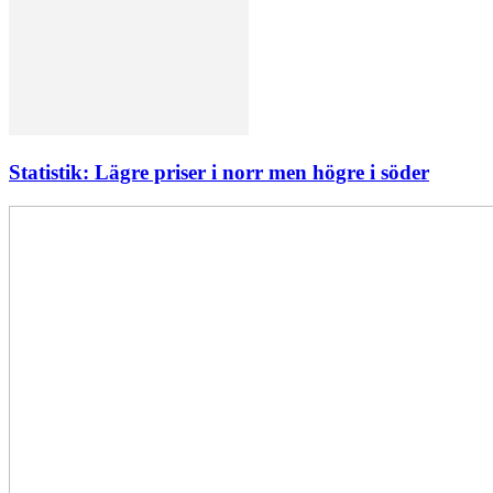
Statistik: Lägre priser i norr men högre i söder
Elförsörjningen
har
inte
påverkats
av
dataintrånget
bedömer
Svenska
kraftnät