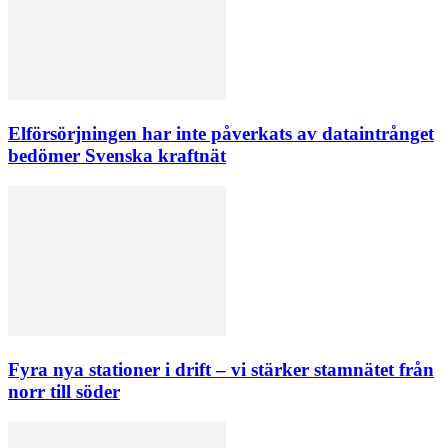
Elförsörjningen har inte påverkats av dataintrånget
bedömer Svenska kraftnät
Fyra nya stationer i drift – vi stärker stamnätet från
norr till söder