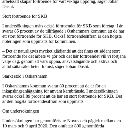
arbetssätt skapar förtroende för vårt viktiga uppdrag, säger Johan
Dasht.
Stort förtroende för SKB
I undersökningen mäts också förtroendet för SKB som företag. I år
svarar 85 procent av de tillfrågade i Östhammars kommun att de har
ett stort förtroende för SKB. Också förtroendesiffran är den högsta
noteringen som uppmätts för kommunen.
– Det är naturligtvis mycket glädjande att det finns ett sådant stort
förtroende för det arbete vi gör och det här förtroendet vill vi förtjäna
varje dag, genom att vara öppna, ansvarstagande och aktiva och
alltid sätta säkerheten främst, säger Johan Dasht.
Starkt stöd i Oskarshamn
I Oskarshamns kommun svarar 80 procent att de är för en
inkapslingsanläggning för använt kärnbränsle. I undersökningen
svarar också 89 procent att de har ett stort förtroende för SKB. Det
är den högsta förtroendesiffran som uppmätts.
Om undersökningen
Undersökningen har genomförts av Novus och pågick mellan den
10 mars och 9 april 2020. Den omfattar 800 genomförda