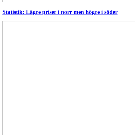
Statistik: Lägre priser i norr men högre i söder
Energimyndigheten
stärker
utvecklingen
av
framtidens
kärnkraft