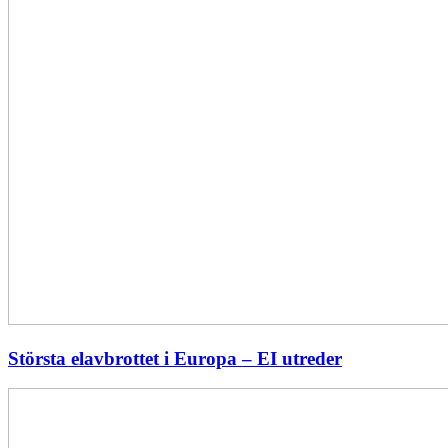
Största elavbrottet i Europa – EI utreder
Energiföretagen
ryter
ifrån: