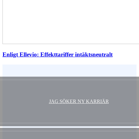
Enligt Ellevio: Effekttariffer intäktsneutralt
Vem är du ?
JAG SÖKER NY KARRIÄR