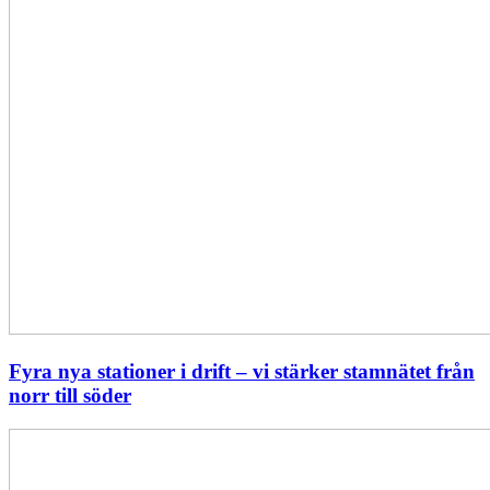
söder
Fyra nya stationer i drift – vi stärker stamnätet från
norr till söder
Statistik:
Lägre
priser