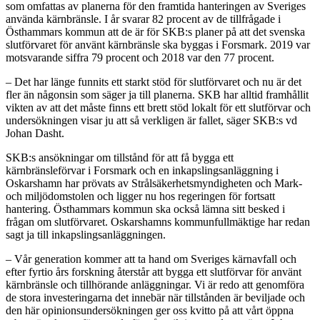
som omfattas av planerna för den framtida hanteringen av Sveriges
använda kärnbränsle. I år svarar 82 procent av de tillfrågade i
Östhammars kommun att de är för SKB:s planer på att det svenska
slutförvaret för använt kärnbränsle ska byggas i Forsmark. 2019 var
motsvarande siffra 79 procent och 2018 var den 77 procent.
– Det har länge funnits ett starkt stöd för slutförvaret och nu är det
fler än någonsin som säger ja till planerna. SKB har alltid framhållit
vikten av att det måste finns ett brett stöd lokalt för ett slutförvar och
undersökningen visar ju att så verkligen är fallet, säger SKB:s vd
Johan Dasht.
SKB:s ansökningar om tillstånd för att få bygga ett
kärnbränsleförvar i Forsmark och en inkapslingsanläggning i
Oskarshamn har prövats av Strålsäkerhetsmyndigheten och Mark-
och miljödomstolen och ligger nu hos regeringen för fortsatt
hantering. Östhammars kommun ska också lämna sitt besked i
frågan om slutförvaret. Oskarshamns kommunfullmäktige har redan
sagt ja till inkapslingsanläggningen.
– Vår generation kommer att ta hand om Sveriges kärnavfall och
efter fyrtio års forskning återstår att bygga ett slutförvar för använt
kärnbränsle och tillhörande anläggningar. Vi är redo att genomföra
de stora investeringarna det innebär när tillstånden är beviljade och
den här opinionsundersökningen ger oss kvitto på att vårt öppna