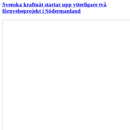
Svenska kraftnät startar upp ytterligare två
förnyelseprojekt i Södermanland
Enligt
Ellevio:
Effekttariffer
intäktsneutralt