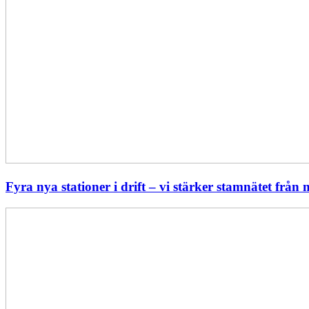
Fyra nya stationer i drift – vi stärker stamnätet från n
Statistik:
Lägre
priser
i
norr
men
högre
i