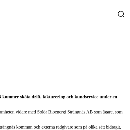
ys
Företag som söker personal
Sökande
 kommer sköta drift, fakturering och kundservice under en
ksamheten vidare med Solör Bioenergi Strängnäs AB som ägare, som
Strängnäs kommun och externa rådgivare som på olika sätt bidragit,