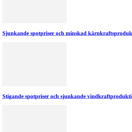
Sjunkande spotpriser och minskad kärnkraftsprodukt
Stigande spotpriser och sjunkande vindkraftprodukti