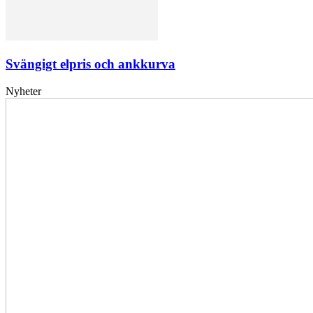
Svängigt elpris och ankkurva
Nyheter
Elförsörjningen
har
inte
påverkats
av
dataintrånget
bedömer
Svenska
kraftnät