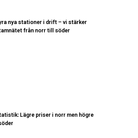
tärker
tamnätet
rån
yra nya stationer i drift – vi stärker
orr
tamnätet från norr till söder
l
öder
atistik:
ägre
iser
orr
en
ögre
öder
tatistik: Lägre priser i norr men högre
 söder
nergimyndigheten