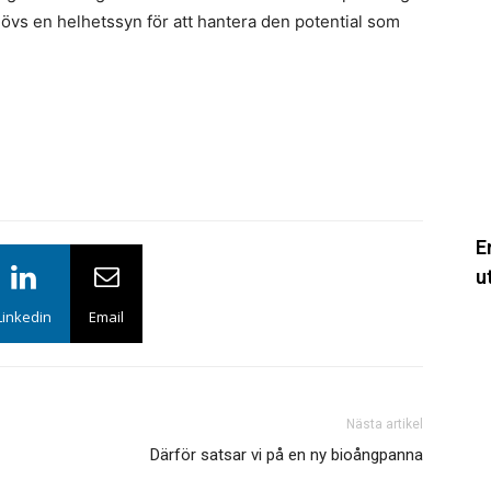
s
behövs en helhetssyn för att hantera den potential som
u
a
f
k
E
u
Linkedin
Email
N
en
f
f
Nästa artikel
Därför satsar vi på en ny bioångpanna