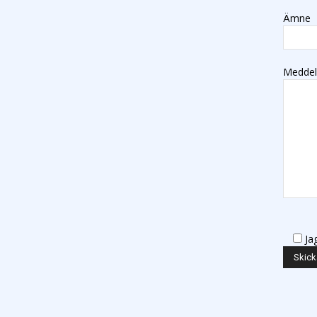
Ämne
Medde
Ja