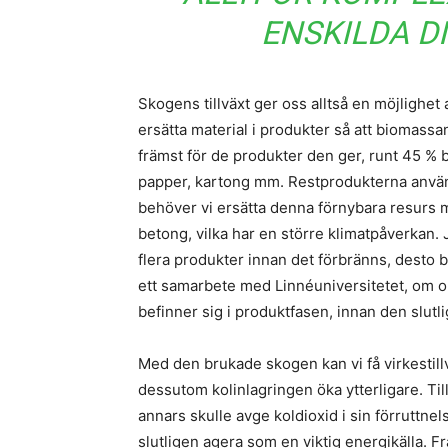
ENSKILDA DI
Skogens tillväxt ger oss alltså en möjlighet 
ersätta material i produkter så att biomassan
främst för de produkter den ger, runt 45 % 
papper, kartong mm. Restprodukterna använd
behöver vi ersätta denna förnybara resurs 
betong, vilka har en större klimatpåverkan. 
flera produkter innan det förbränns, desto
ett samarbete med Linnéuniversitetet, om ol
befinner sig i produktfasen, innan den slutl
Med den brukade skogen kan vi få virkestill
dessutom kolinlagringen öka ytterligare. T
annars skulle avge koldioxid i sin förruttnels
slutligen agera som en viktig energikälla. 