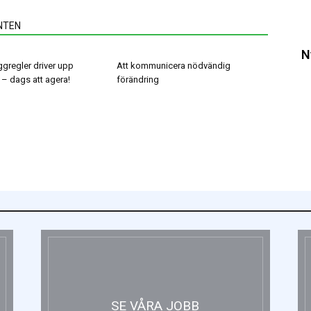
NTEN
N
gregler driver upp
Att kommunicera nödvändig
 – dags att agera!
förändring
SE VÅRA JOBB