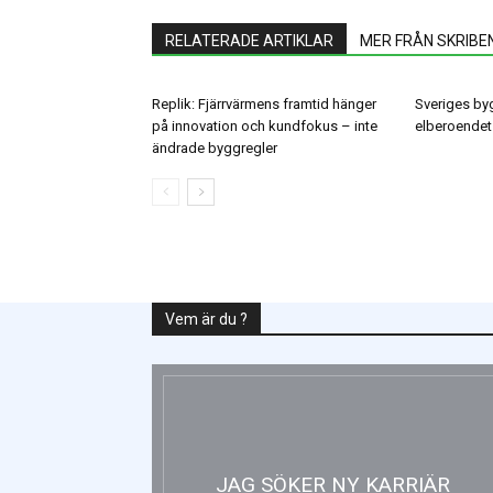
RELATERADE ARTIKLAR
MER FRÅN SKRIBE
Replik: Fjärrvärmens framtid hänger
Sveriges byg
på innovation och kundfokus – inte
elberoendet
ändrade byggregler
Vem är du ?
JAG SÖKER NY KARRIÄR