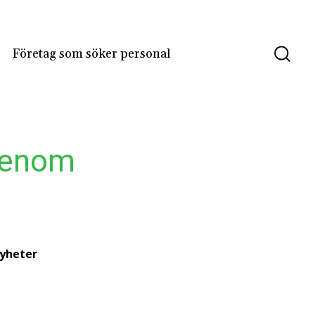
Företag som söker personal
 genom
yheter
lförsörjningen
ar