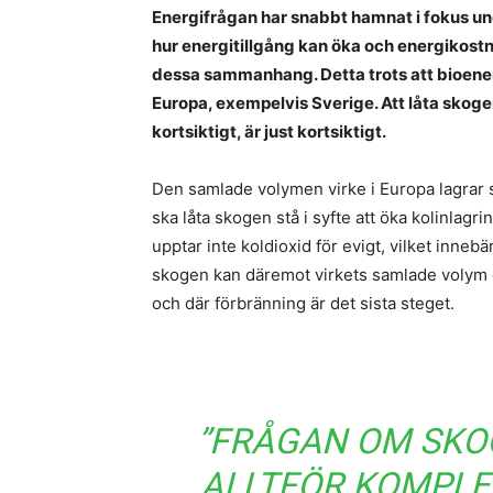
Energifrågan har snabbt hamnat i fokus u
hur energitillgång kan öka och energikost
dessa sammanhang. Detta trots att bioenerg
Europa, exempelvis Sverige. Att låta skogen
kortsiktigt, är just kortsiktigt.
Den samlade volymen virke i Europa lagrar s
ska låta skogen stå i syfte att öka kolinlag
upptar inte koldioxid för evigt, vilket innebä
skogen kan däremot virkets samlade volym 
och där förbränning är det sista steget.
”FRÅGAN OM SKO
ALLTFÖR KOMPLE