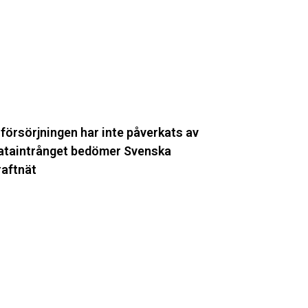
te
åverkats
v
ataintrånget
edömer
venska
raftnät
lförsörjningen har inte påverkats av
ataintrånget bedömer Svenska
raftnät
yra
ya
tationer
ift