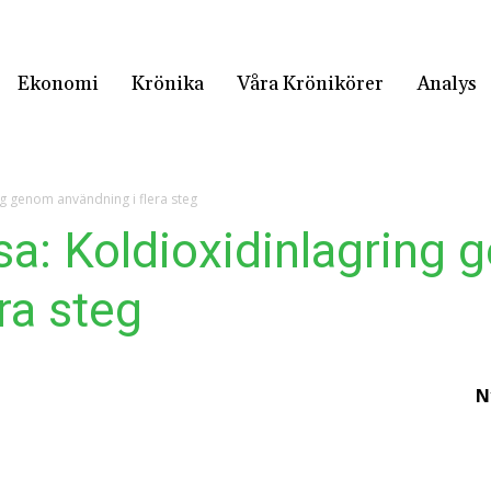
Ekonomi
Krönika
Våra Krönikörer
Analys
ng genom användning i flera steg
a: Koldioxidinlagring
ra steg
N
E
h