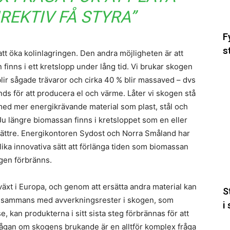
s
REKTIV FÅ STYRA”
s
f
F
n
s
att öka kolinlagringen. Den andra möjligheten är att
til
s
 finns i ett kretslopp under lång tid. Vi brukar skogen
St
blir sågade trävaror och cirka 40 % blir massaved – dvs
L
s för att producera el och värme. Låter vi skogen stå
pr
med mer energikrävande material som plast, stål och
i
Ju längre biomassan finns i kretsloppet som en eller
n
 bättre. Energikontoren Sydost och Norra Småland har
m
ika innovativa sätt att förlänga tiden som biomassan
h
i
igen förbränns.
s
växt i Europa, och genom att ersätta andra material kan
S
illsammans med avverkningsrester i skogen, som
i
e, kan produkterna i sitt sista steg förbrännas för att
Frågan om skogens brukande är en alltför komplex fråga
E