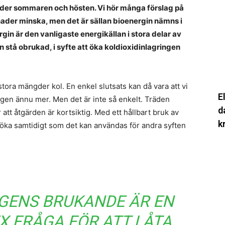
in
nder sommaren och hösten. Vi hör många förslag på
p
nader minska, men det är sällan bioenergin nämns i
a
in är den vanligaste energikällan i stora delar av
d
 stå obrukad, i syfte att öka koldioxidinlagringen
b
S
k
tora mängder kol. En enkel slutsats kan då vara att vi
E
ringen ännu mer. Men det är inte så enkelt. Träden
d
r att åtgärden är kortsiktig. Med ett hållbart bruk av
k
öka samtidigt som det kan användas för andra syften
F
n
s
i
dr
GENS BRUKANDE ÄR EN
–
X FRÅGA FÖR ATT LÅTA
vi