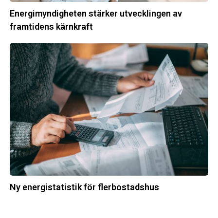
Energimyndigheten stärker utvecklingen av
framtidens kärnkraft
Ny
energistatistik
för
flerbostadshus
Ny energistatistik för flerbostadshus