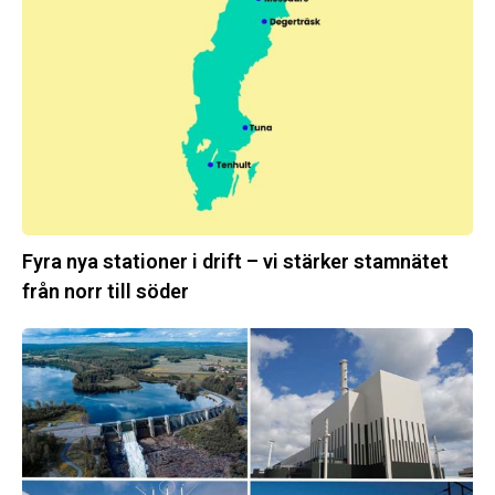
i
drift
–
vi
stärker
stamnätet
från
norr
till
Fyra nya stationer i drift – vi stärker stamnätet
söder
från norr till söder
Statistik:
Lägre
priser
i
norr
men