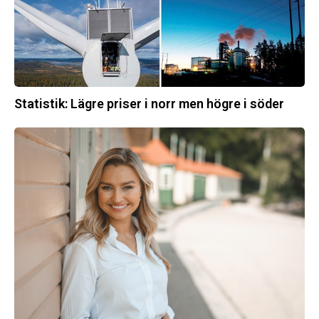
högre
i
söder
Statistik: Lägre priser i norr men högre i söder
Energimyndigheten
stärker
utvecklingen
av
framtidens
kärnkraft