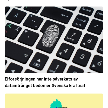
Elförsörjningen
har
inte
påverkats
av
dataintrånget
bedömer
Svenska
kraftnät
Elförsörjningen har inte påverkats av
dataintrånget bedömer Svenska kraftnät
Fyra
nya
stationer