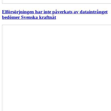
Elförsörjningen har inte påverkats av dataintrånget
bedömer Svenska kraftnät
Fyra
nya
stationer
i
drift
–
vi
stärker
stamnätet
från
norr
till
söder