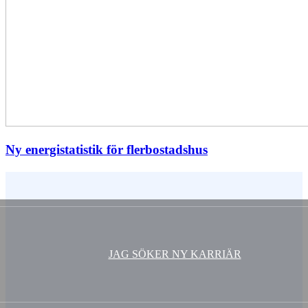
Ny energistatistik för flerbostadshus
Vem är du ?
JAG SÖKER NY KARRIÄR