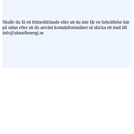
Jag vill prenumerera på ert nyhetsbrev
Skulle du få ett felmeddelande eller att du inte får en bekräftelse här
på sidan efter att du använt kontaktformuläret så skicka ett mail till
info@aktuellenergi.se