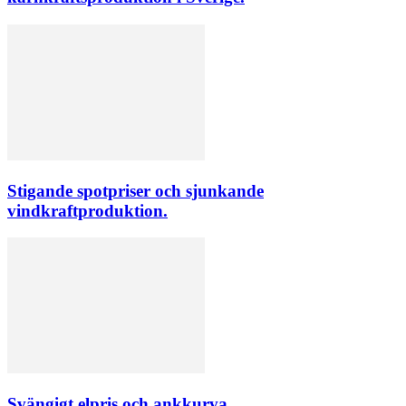
Stigande spotpriser och sjunkande
vindkraftproduktion.
Svängigt elpris och ankkurva