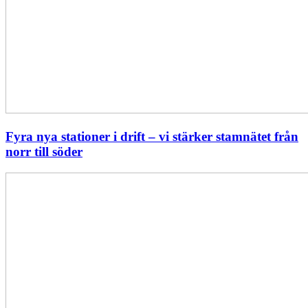
Fyra nya stationer i drift – vi stärker stamnätet från
norr till söder
Statistik:
Lägre
priser
i
norr
men
högre
i
söder