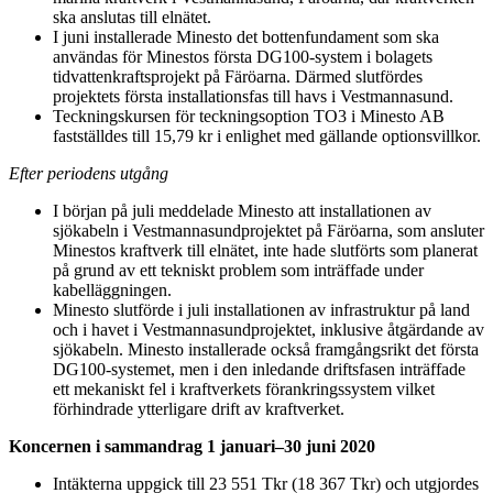
ska anslutas till elnätet.
I juni installerade Minesto det bottenfundament som ska
användas för Minestos första DG100-system i bolagets
tidvattenkraftsprojekt på Färöarna. Därmed slutfördes
projektets första installationsfas till havs i Vestmannasund.
Teckningskursen för teckningsoption TO3 i Minesto AB
fastställdes till 15,79 kr i enlighet med gällande optionsvillkor.
Efter periodens utgång
I början på juli meddelade Minesto att installationen av
sjökabeln i Vestmannasundprojektet på Färöarna, som ansluter
Minestos kraftverk till elnätet, inte hade slutförts som planerat
på grund av ett tekniskt problem som inträffade under
kabelläggningen.
Minesto slutförde i juli installationen av infrastruktur på land
och i havet i Vestmannasundprojektet, inklusive åtgärdande av
sjökabeln. Minesto installerade också framgångsrikt det första
DG100-systemet, men i den inledande driftsfasen inträffade
ett mekaniskt fel i kraftverkets förankringssystem vilket
förhindrade ytterligare drift av kraftverket.
Koncernen i sammandrag 1 januari–30 juni 2020
Intäkterna uppgick till 23 551 Tkr (18 367 Tkr) och utgjordes