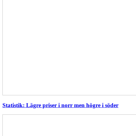
Statistik: Lägre priser i norr men högre i söder
Energimyndigheten
stärker
utvecklingen
av