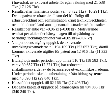
i huvudsak av aktiverat arbete för egen räkning med 21 538
Tkr (17 126 Tkr).
Resultat efter finansiella poster var –8 722 Tkr (–10 291 Tkr).
Det negativa resultatet är till stor del hänförligt till
affärsutveckling och administration kring teknikutvecklingen
och inkluderar bland annat personalkostnader och konsulter.
Resultat per aktie var –0,06 kr (–0,08 kr). Motsvarande
resultat per aktie efter hänsyn tagen till utspädning av
befintliga teckningsoptioner var –0,05 kr (–0,07 kr)
Vid periodens utgång uppgick de aktiverade
utvecklingskostnaderna till 194 109 Tkr (252 053 Tkr), därtill
kommer aktiverade utgifter för patent om 12 916 Tkr (11 322
Tkr).
Bidrag togs under perioden upp till 32 516 Tkr (18 583 Tkr),
varav 30 657 Tkr (17 371 Tkr) har reducerat
anskaffningsvärdet av de balanserade utvecklingskostnaderna.
Under perioden skedde utbetalningar från bidragssystemen
med 43 390 Tkr (29 840 Tkr).
Kassaflödet uppgick till 62 166 Tkr (27 496 Tkr).
Det egna kapitalet uppgick på balansdagen till 404 083 Tkr
(340 240 Tkr).
Facebook
Twitter
Linkedin
Email