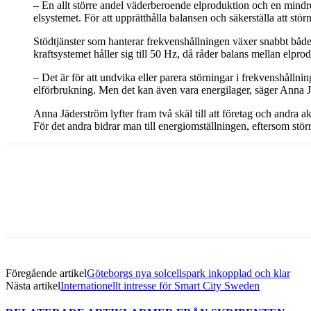
– En allt större andel väderberoende elproduktion och en mindre
elsystemet. För att upprätthålla balansen och säkerställa att st
Stödtjänster som hanterar frekvenshållningen växer snabbt både t
kraftsystemet håller sig till 50 Hz, då råder balans mellan elpr
– Det är för att undvika eller parera störningar i frekvenshåll
elförbrukning. Men det kan även vara energilager, säger Anna 
Anna Jäderström lyfter fram två skäl till att företag och andra aktö
För det andra bidrar man till energiomställningen, eftersom stör
Dela med sig
Facebook
Twitter
Linkedin
Email
Föregående artikel
Göteborgs nya solcellspark inkopplad och klar
Nästa artikel
Internationellt intresse för Smart City Sweden