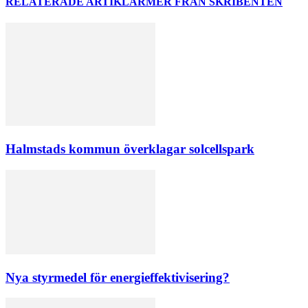
RELATERADE ARTIKLAR
MER FRÅN SKRIBENTEN
Halmstads kommun överklagar solcellspark
Nya styrmedel för energieffektivisering?