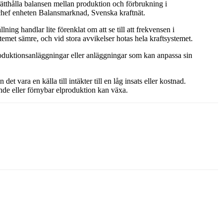
rätthålla balansen mellan produktion och förbrukning i
m, chef enheten Balansmarknad, Svenska kraftnät.
ng handlar lite förenklat om att se till att frekvensen i
temet sämre, och vid stora avvikelser hotas hela kraftsystemet.
produktionsanläggningar eller anläggningar som kan anpassa sin
det vara en källa till intäkter till en låg insats eller kostnad.
ende eller förnybar elproduktion kan växa.