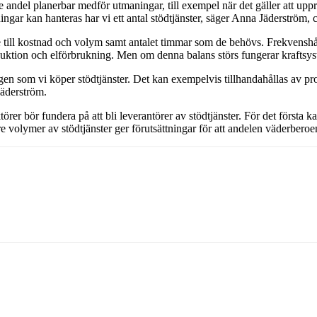
 andel planerbar medför utmaningar, till exempel när det gäller att upp
örningar kan hanteras har vi ett antal stödtjänster, säger Anna Jäderströ
ill kostnad och volym samt antalet timmar som de behövs. Frekvenshållni
oduktion och elförbrukning. Men om denna balans störs fungerar kraftsys
ningen som vi köper stödtjänster. Det kan exempelvis tillhandahållas av 
Jäderström.
rer bör fundera på att bli leverantörer av stödtjänster. För det första kan 
re volymer av stödtjänster ger förutsättningar för att andelen väderbero