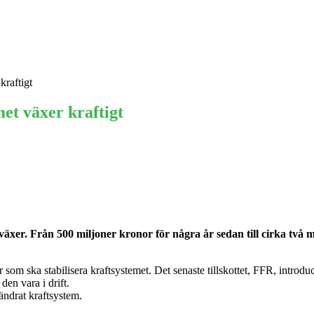
Ekonomi
Krönika
Våra Krönikörer
Anal
kraftigt
met växer kraftigt
äxer. Från 500 miljoner kronor för några år sedan till cirka två m
r som ska stabilisera kraftsystemet. Det senaste tillskottet, FFR, introd
den vara i drift.
rändrat kraftsystem.