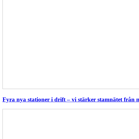
Fyra nya stationer i drift – vi stärker stamnätet från n
Statistik:
Lägre
priser
i
norr