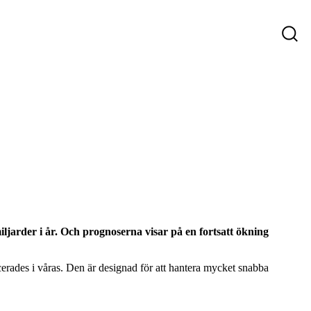
ys
Företag som söker personal
Sökande
iljarder i år. Och prognoserna visar på en fortsatt ökning
ucerades i våras. Den är designad för att hantera mycket snabba