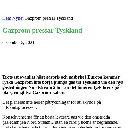
Hem
Nyhet
Gazprom pressar Tyskland
Gazprom pressar Tyskland
december 6, 2021
Trots ett ovanligt högt gaspris och gasbrist i Europa kommer
ryska Gazprom inte börja pumpa gas till Tyskland via den nya
gasledningen Nordstream 2 förrän det finns en tysk licens på
plats, enligt två Gazprom-källor.
Det planeras inte heller påtryckningar för att skynda på
tillståndsprocessen.
Konsekvenserna för att börja leverara gas via den omstridda
gasledningen Nord Stream 2 utan en färdig licens är begränsade.
Det skulle bara leda till mindre kännbara bötesbelopp för Gazprom.