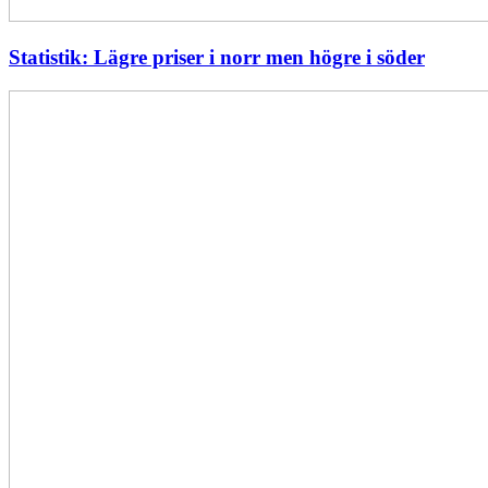
Statistik: Lägre priser i norr men högre i söder
Energimyndigheten
stärker
utvecklingen
av
framtidens
kärnkraft