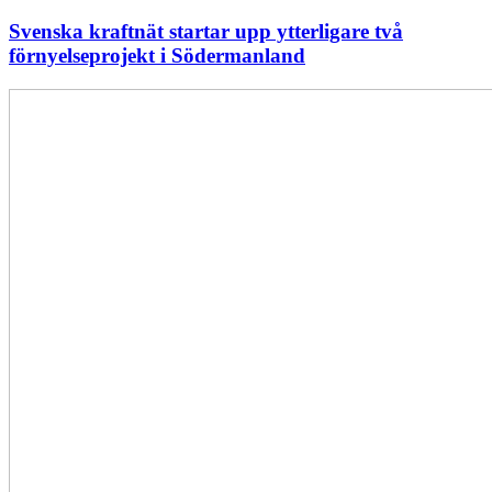
Svenska kraftnät startar upp ytterligare två
förnyelseprojekt i Södermanland
Enligt
Ellevio:
Effekttariffer
intäktsneutralt