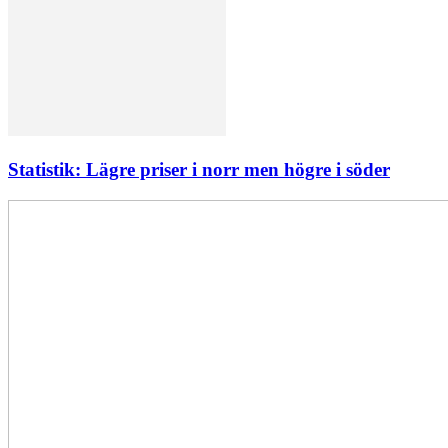
Statistik: Lägre priser i norr men högre i söder
Elförsörjningen
har
inte
påverkats
av
dataintrånget
bedömer
Svenska
kraftnät