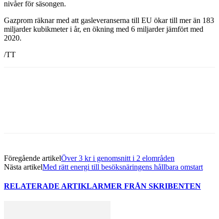
nivåer för säsongen.
Gazprom räknar med att gasleveranserna till EU ökar till mer än 183
miljarder kubikmeter i år, en ökning med 6 miljarder jämfört med
2020.
/TT
Facebook
Twitter
Linkedin
Email
Föregående artikel
Över 3 kr i genomsnitt i 2 elområden
Nästa artikel
Med rätt energi till besöksnäringens hållbara omstart
RELATERADE ARTIKLAR
MER FRÅN SKRIBENTEN