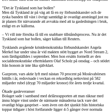
”Det är Tyskland som har bollen”
Men då Tyskland är på väg att få en ny förbundskansler och de
ryska banden till väst i övrigt samtidigt är ovanligt ansträngd just nu
är planen för närvarande att avvakta med att ta gasledningen i bruk,
enligt en av källorna.
– Vi vill inte försöka få till en snabbare tillståndsprocess. Nu är det
Tyskland som har bollen, säger källan till Reuters.
Tysklands avgående kristdemokratiska förbundskansler Angela
Merkel har under sina år vid makten stött bygget av Nord Stream 2,
som färdigställdes i september. Men hon ersätts formellt av den
socialdemokratiske efterträdaren Olaf Scholz på onsdag – och stödet
från honom är inte lika självklart.
Gazprom, vars aktie lyft med nästan 70 procent på Moskvabörsen
hittills i år, redovisade i veckan en rekordhög nettovinst på 582
miljarder rubel (drygt 70 miljarder kronor) för årets tredje kvartal.
Ökade gasleveranser
Bolaget sade i samband med delårsrapporten att man räknar med
ännu högre vinst under de närmaste månaderna tack vare det
ovanligt höga gaspriset – som även om det sjunkit från historiska
toppar tidigare i höst fortfarande ligger 4-5 gånger över normala