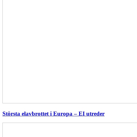
Största elavbrottet i Europa – EI utreder
Energiföretagen
ryter
ifrån: