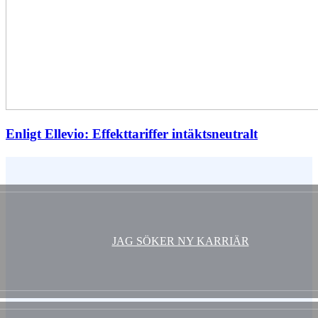
Enligt Ellevio: Effekttariffer intäktsneutralt
Vem är du ?
JAG SÖKER NY KARRIÄR