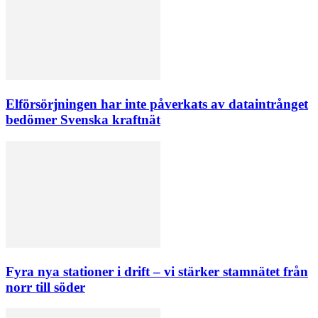
Elförsörjningen har inte påverkats av dataintrånget
bedömer Svenska kraftnät
Fyra nya stationer i drift – vi stärker stamnätet från
norr till söder