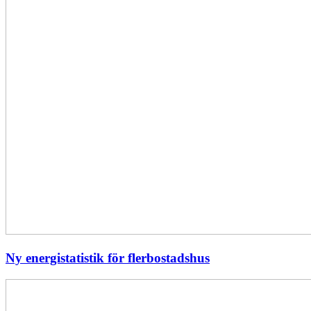
Ny energistatistik för flerbostadshus
Största
elavbrottet
i