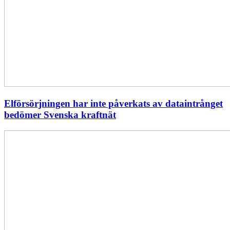
Elförsörjningen har inte påverkats av dataintrånget
bedömer Svenska kraftnät
Fyra
nya
stationer
i
drift
–
vi
stärker
stamnätet
från
norr