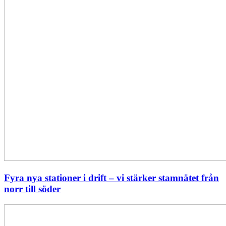
till
söder
Fyra nya stationer i drift – vi stärker stamnätet från
norr till söder
Statistik:
Lägre