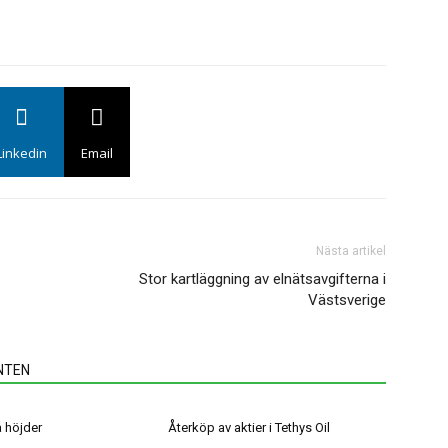
N
Linkedin
Email
Nästa artikel
Stor kartläggning av elnätsavgifterna i
Västsverige
NTEN
a höjder
Återköp av aktier i Tethys Oil