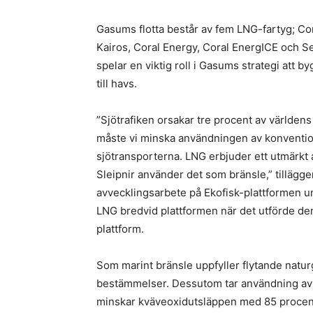
Gasums flotta består av fem LNG-fartyg; Cor
Kairos, Coral Energy, Coral EnergICE och Se
spelar en viktig roll i Gasums strategi att 
till havs.
”Sjötrafiken orsakar tre procent av världens
måste vi minska användningen av konvention
sjötransporterna. LNG erbjuder ett utmärkt al
Sleipnir använder det som bränsle,” tillägg
avvecklingsarbete på Ekofisk-plattformen 
LNG bredvid plattformen när det utförde den
plattform.
Som marint bränsle uppfyller flytande nat
bestämmelser. Dessutom tar användning av L
minskar kväveoxidutsläppen med 85 procent