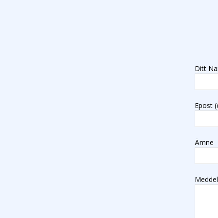
Ditt Na
Epost (
Ämne
Medde