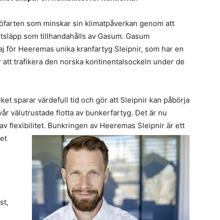
f
F
n
jöfarten som minskar sin klimatpåverkan genom att
s
til
utsläpp som tillhandahålls av Gasum. Gasum
s
St
 för Heeremas unika kranfartyg Sleipnir, som har en
L
r att trafikera den norska kontinentalsockeln under de
pr
i
n
ket sparar värdefull tid och gör att Sleipnir kan påbörja
m
 vår välutrustade flotta av bunkerfartyg. Det är nu
h
v flexibilitet.
Bunkringen av Heeremas Sleipnir är ett
i
et
s
S
i
E
st,
s