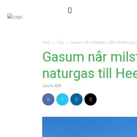
Nyheter
Kontakta oss
Hem
Olja
Gasum når milstolpe, utför bunkring av
Gasum når milst
naturgas till He
juni 4, 2020