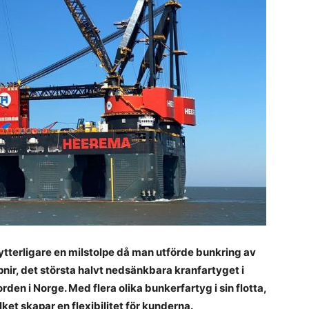
a
d
b
S
k
E
d
k
F
n
s
i
dr
tterligare en milstolpe då man utförde bunkring av
–
vi
pnir, det största halvt nedsänkbara kranfartyget i
s
den i Norge. Med flera olika bunkerfartyg i sin flotta,
s
lket skapar en flexibilitet för kunderna.