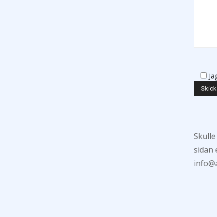
Ja
Skulle
sidan 
info@a