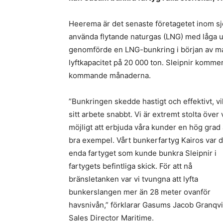
Heerema är det senaste företagetet inom s
använda flytande naturgas (LNG) med låga 
genomförde en LNG-bunkring i början av maj
lyftkapacitet på 20 000 ton. Sleipnir komme
kommande månaderna.
”Bunkringen skedde hastigt och effektivt, vil
sitt arbete snabbt. Vi är extremt stolta över
möjligt att erbjuda våra kunder en hög grad a
bra exempel. Vårt bunkerfartyg Kairos var d
enda fartyget som kunde bunkra Sleipnir i
fartygets befintliga skick. För att nå
bränsletanken var vi tvungna att lyfta
bunkerslangen mer än 28 meter ovanför
havsnivån,” förklarar Gasums Jacob Granqvi
Sales Director Maritime.