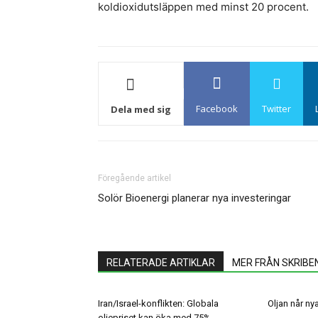
koldioxidutsläppen med minst 20 procent.
Facebook
Twitter
Dela med sig
Föregående artikel
Solör Bioenergi planerar nya investeringar
RELATERADE ARTIKLAR
MER FRÅN SKRIBE
Iran/Israel-konflikten: Globala
Oljan når ny
oljepriset kan öka med 75%