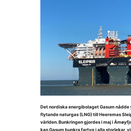
Det nordiska energibolaget Gasum nådde y
flytande naturgas (LNG) till Heeremas Slei
världen. Bunkringen gjordes i maj i Åmøyfjor
kan Gasum bunkra fartyg i alla storlekar, vi