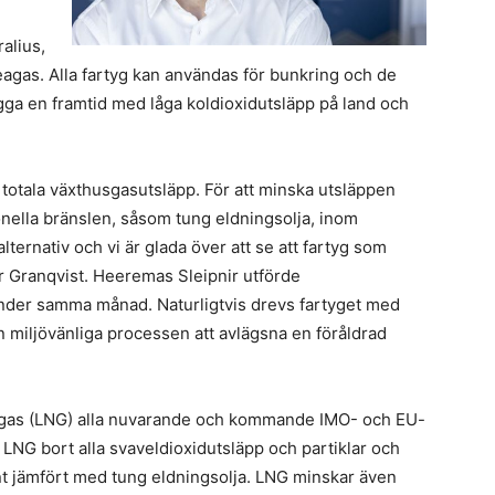
u
a
alius,
f
agas. Alla fartyg kan användas för bunkring och de
k
bygga en framtid med låga koldioxidutsläpp på land och
 totala växthusgasutsläpp. För att minska utsläppen
E
ella bränslen, såsom tung eldningsolja, inom
u
ternativ och vi är glada över att se att fartyg som
er Granqvist. Heeremas Sleipnir utförde
N
under samma månad. Naturligtvis drevs fartyget med
en
f
 miljövänliga processen att avlägsna en föråldrad
f
urgas (LNG) alla nuvarande och kommande IMO- och EU-
NG bort alla svaveldioxidutsläpp och partiklar och
 jämfört med tung eldningsolja. LNG minskar även