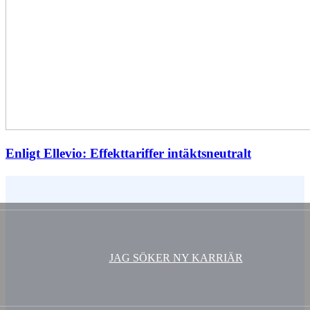
Enligt Ellevio: Effekttariffer intäktsneutralt
Vem är du ?
JAG SÖKER NY KARRIÄR