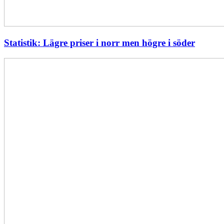
Statistik: Lägre priser i norr men högre i söder
Energimyndigheten
stärker
utvecklingen
av
framtidens
kärnkraft