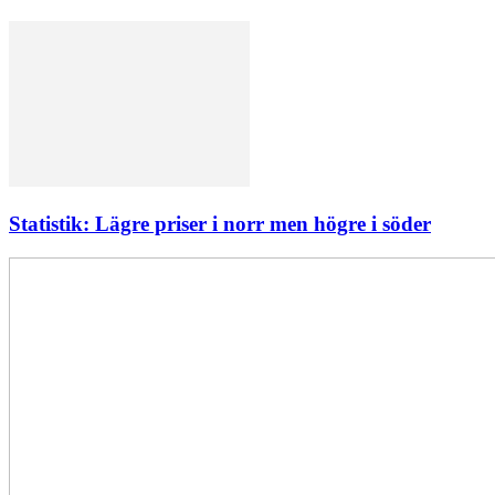
Statistik: Lägre priser i norr men högre i söder
Elförsörjningen
har
inte
påverkats
av
dataintrånget
bedömer
Svenska
kraftnät