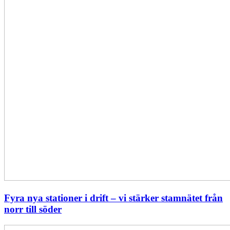
från
norr
till
söder
Fyra nya stationer i drift – vi stärker stamnätet från
norr till söder
Statistik: