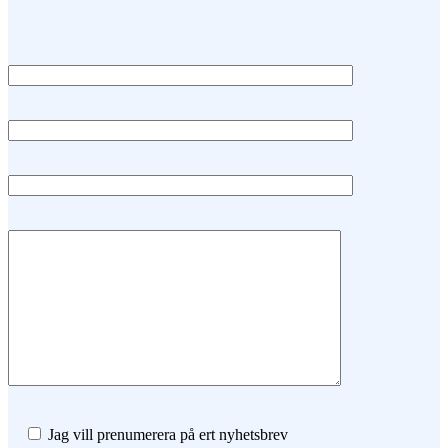
Ditt Namn (obligatorisk)
Epost (obligatorisk)
Ämne
Meddelande
Jag vill prenumerera på ert nyhetsbrev