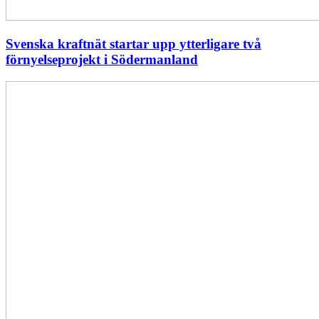
Svenska kraftnät startar upp ytterligare två
förnyelseprojekt i Södermanland
Enligt
Ellevio:
Effekttariffer
intäktsneutralt