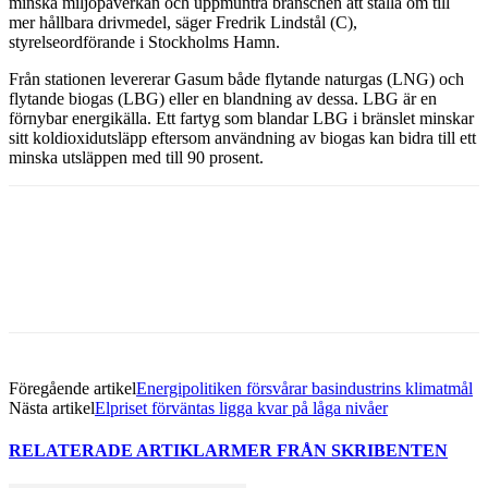
minska miljöpåverkan och uppmuntra branschen att ställa om till
mer hållbara drivmedel, säger Fredrik Lindstål (C),
styrelseordförande i Stockholms Hamn.
Från stationen levererar Gasum både flytande naturgas (LNG) och
flytande biogas (LBG) eller en blandning av dessa. LBG är en
förnybar energikälla. Ett fartyg som blandar LBG i bränslet minskar
sitt koldioxidutsläpp eftersom användning av biogas kan bidra till ett
minska utsläppen med till 90 prosent.
Facebook
Twitter
Linkedin
Email
Föregående artikel
Energipolitiken försvårar basindustrins klimatmål
Nästa artikel
Elpriset förväntas ligga kvar på låga nivåer
RELATERADE ARTIKLAR
MER FRÅN SKRIBENTEN