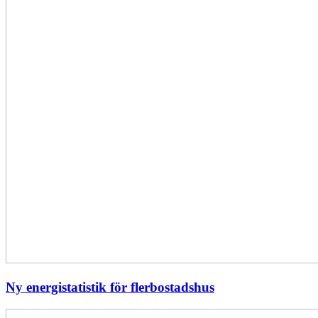
Ny energistatistik för flerbostadshus
Största