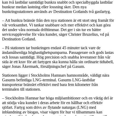
kan två lastbilar samtidigt bunkra snabbt och specialbyggda lastbilar
bunkrar medan lastning eller lossning sker. Den nya
bunkringsstationen används av Destination Gotlands två gasfartyg.
– Att bunkra bränsle från den nya stationen är ett stort steg framåt för
vår verksamhet. Vi tankar snabbare och mer effektivt och kan göra
det under våra normala drifttimmar. Det ger i sin tur en bättre
serviceupplevelse för våra kunder, säger Christer Bruzelius, vd på
Destination Gotland.
– På stationen tar bunkringen endast 45 minuter tack vare de
ändamålsenliga höghastighetspumparna. Passagerare och gods lastas
och lossas samtidigt. Hög precision och snabba leveranser från vår
sida är ett krav för att fartygen ska kunna hålla sin ordinarie tidtabell,
säger Jonas Åkermark, försäljningschef på Gasum.
Stationen ligger i Stockholms Hamnars hamnområde, väldigt nära
Gasums befintliga LNG-terminal. Gasums LNG-lastbilar
transporterar bränslet effektivt med bara fem kilometer från
terminalen till stationen.
– Stockholms Hamnar har höga miljöambitioner och en viktig del är
att stödja våra kunder i deras arbete för en hållbar och effektiv
sjöfart. Fartyg som drivs av flytande naturgas (LNG) med
inblandning av biogas, visar vägen för hur vi tillsammans kan