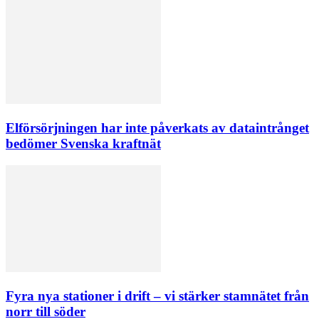
Elförsörjningen har inte påverkats av dataintrånget
bedömer Svenska kraftnät
Fyra nya stationer i drift – vi stärker stamnätet från
norr till söder