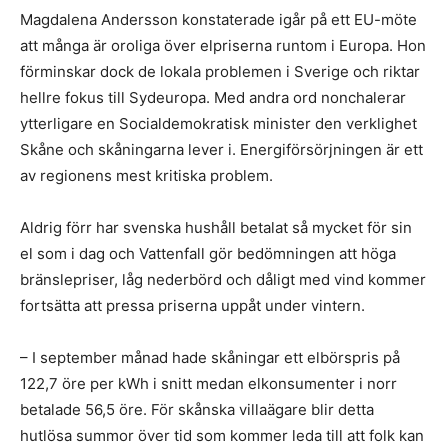
Magdalena Andersson konstaterade igår på ett EU-möte
att många är oroliga över elpriserna runtom i Europa. Hon
förminskar dock de lokala problemen i Sverige och riktar
hellre fokus till Sydeuropa. Med andra ord nonchalerar
ytterligare en Socialdemokratisk minister den verklighet
Skåne och skåningarna lever i. Energiförsörjningen är ett
av regionens mest kritiska problem.
Aldrig förr har svenska hushåll betalat så mycket för sin
el som i dag och Vattenfall gör bedömningen att höga
bränslepriser, låg nederbörd och dåligt med vind kommer
fortsätta att pressa priserna uppåt under vintern.
– I september månad hade skåningar ett elbörspris på
122,7 öre per kWh i snitt medan elkonsumenter i norr
betalade 56,5 öre. För skånska villaägare blir detta
hutlösa summor över tid som kommer leda till att folk kan