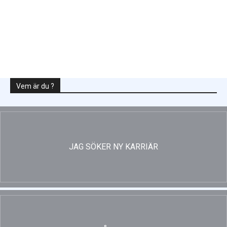
Ny energistatistik för flerbostadshus
Vem är du ?
JAG SÖKER NY KARRIÄR