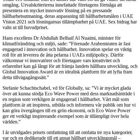
omgång. Urvalskriterierna innefattade företagens förmåga att
presentera en mycket innovativ lösning på en pressande
hållbarhetsutmaning, deras anpassning till hållbarhetsmålen i UAE
Vision 2021 och lösningarnas tillämpbarhet på UAE. Sex bidrag har
valts ut till huvudpriset.
Hans excellens Dr Abdullah Belhaif Al Nuaimi, minister för
klimatförändring och miljö, sade: ”Förenade Arabemiraten är fast
engagerad i innovation och hållbarhet. Innovation spelar en viktig
roll för att leverera de åtta pelarna i UAEs miljöpolicy. Därför
välkomnar vi innovatörer och företagare vars kreativitet och
erfarenhet kan gå långt för att främja landets hållbara utveckling, och
Global Innovation Award är en idealisk plattform för att lyfta fram
detta tillvägagångssätt.”
Stefanie Schachtschabel, vd för Globally, sa: ”Vi är mycket glada
över att kunna stödja Eco Wave Power med dess marknadsinträde i
en region som verkligen är engagerad i hållbarhet. Vårt mål som
plattform är att inspirera, utbilda och informera vår publik om hur vi
kan göra övergången till en grön ekonomi, och Eco Wave Power
ger ett verkligt inspirerande exempel som är tillämpligt över hela
världen.”
I år utvidgades prisets omfattning till att omfatta tre nya kategorier,
var och en dedikerade till ett annat hållbart utvecklingsmål –