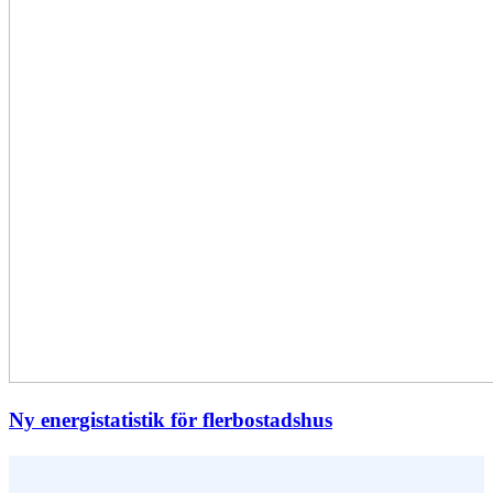
Ny energistatistik för flerbostadshus
Vem är du ?