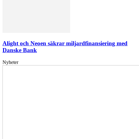
Alight och Neoen säkrar miljardfinansiering med
Danske Bank
Nyheter
Elförsörjningen
har
inte
påverkats
av
dataintrånget
bedömer
Svenska
kraftnät