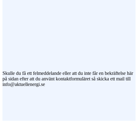
Jag vill prenumerera på ert nyhetsbrev
Skulle du få ett felmeddelande eller att du inte får en bekräftelse här
på sidan efter att du använt kontaktformuläret så skicka ett mail till
info@aktuellenergi.se