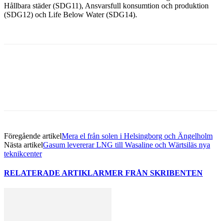
Hållbara städer (SDG11), Ansvarsfull konsumtion och produktion
(SDG12) och Life Below Water (SDG14).
Facebook
Twitter
Linkedin
Email
Föregående artikel
​Mera el från solen i Helsingborg och Ängelholm
Nästa artikel
Gasum levererar LNG till Wasaline och Wärtsiläs nya
teknikcenter
RELATERADE ARTIKLAR
MER FRÅN SKRIBENTEN