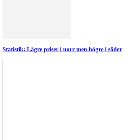
Statistik: Lägre priser i norr men högre i söder
Elförsörjningen
har
inte
påverkats
av
dataintrånget
bedömer
Svenska
kraftnät