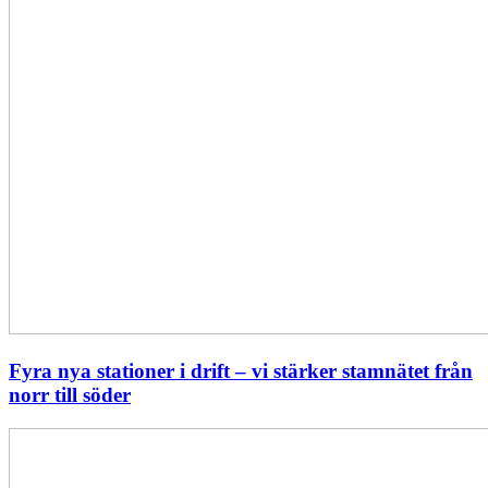
söder
Fyra nya stationer i drift – vi stärker stamnätet från
norr till söder
Statistik:
Lägre
priser