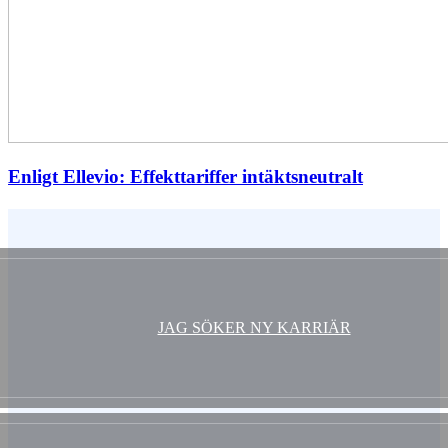
Enligt Ellevio: Effekttariffer intäktsneutralt
Vem är du ?
JAG SÖKER NY KARRIÄR