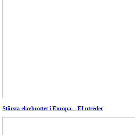
Största elavbrottet i Europa – EI utreder
Energiföretagen
ryter
ifrån: