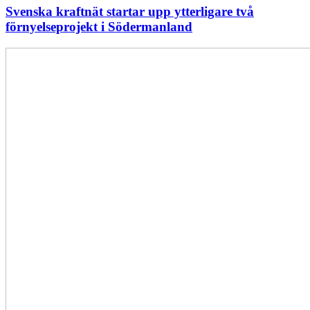
Svenska kraftnät startar upp ytterligare två
förnyelseprojekt i Södermanland
Enligt
Ellevio:
Effekttariffer
intäktsneutralt