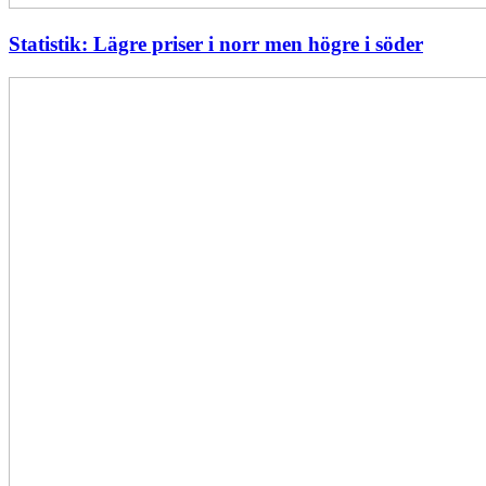
Statistik: Lägre priser i norr men högre i söder
Energimyndigheten
stärker
utvecklingen
av
framtidens
kärnkraft