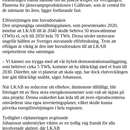
Planerna för järnsvampsproduktionen i Gällivare, som är central för
de närmaste tio åren, ligger fortfarande fast.
Elförsörjningen inte huvudorsaken
Den ursprungliga omställningsplanen, som presenterades 2020,
innebar att LKAB till år 2040 skulle behöva 50 terawattimmar
(TWh) el, och till 2050 hela 70 TWh. Dessa nivåer motsvarar
ungefär hälften av Sveriges nuvarande elförbrukning. Trots att
elfrågan är viktig är den inte huvudorsaken till att LKAB
omprioriterar sina satsningar.
– Vi känner oss trygga med att vår hybrit-demonstrationsanläggning,
som behöver cirka 5 TWh, kommer att ha tillräckligt med el fram till
2030. Därefter, när vi planerar att skala upp, har dock elutvecklingen
inte gått tillräckligt snabbt, säger Johansson.
När LKAB nu reducerar sitt elbehov, åtminstone tillfälligt, blir
företaget ett av flera stora energikonsumenter som valt att skjuta på
sina projekt. Denna osäkerhet kan leda till att även elproducenterna
omvärderar sina egna investeringsplaner, vilket skulle kunna
påverka energiförsörjningen i hela regionen.
Tydlighet i elplaneringen avgörande
Johansson understryker vikten av en tydlig väg framåt för alla
involverade aktörer, där LKAB