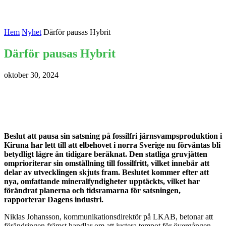
Hem
Nyhet
Därför pausas Hybrit
Därför pausas Hybrit
oktober 30, 2024
Beslut att pausa sin satsning på fossilfri järnsvampsproduktion i
Kiruna har lett till att elbehovet i norra Sverige nu förväntas bli
betydligt lägre än tidigare beräknat. Den statliga gruvjätten
omprioriterar sin omställning till fossilfritt, vilket innebär att
delar av utvecklingen skjuts fram. Beslutet kommer efter att
nya, omfattande mineralfyndigheter upptäckts, vilket har
förändrat planerna och tidsramarna för satsningen,
rapporterar Dagens industri.
Niklas Johansson, kommunikationsdirektör på LKAB, betonar att
förändringen främst handlar om att justera tempot för övergången.