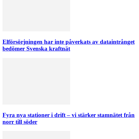
Elförsörjningen har inte påverkats av dataintrånget
bedömer Svenska kraftnät
Fyra nya stationer i drift – vi stärker stamnätet från
norr till söder