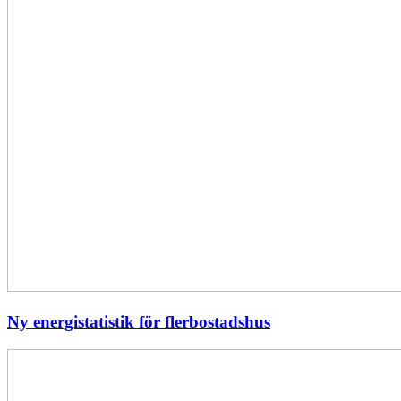
Ny energistatistik för flerbostadshus
Största
elavbrottet
i