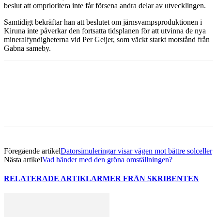
beslut att omprioritera inte får försena andra delar av utvecklingen.
Samtidigt bekräftar han att beslutet om järnsvampsproduktionen i
Kiruna inte påverkar den fortsatta tidsplanen för att utvinna de nya
mineralfyndigheterna vid Per Geijer, som väckt starkt motstånd från
Gabna sameby.
Facebook
Twitter
Linkedin
Email
Föregående artikel
Datorsimuleringar visar vägen mot bättre solceller
Nästa artikel
Vad händer med den gröna omställningen?
RELATERADE ARTIKLAR
MER FRÅN SKRIBENTEN