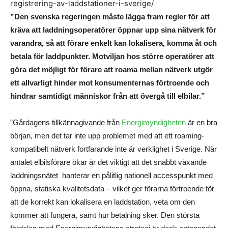
registrering-av-laddstationer-i-sverige/
”Den svenska regeringen måste lägga fram regler för att
kräva att laddningsoperatörer öppnar upp sina nätverk för
varandra, så att förare enkelt kan lokalisera, komma åt och
betala för laddpunkter. Motviljan hos större operatörer att
göra det möjligt för förare att roama mellan nätverk utgör
ett allvarligt hinder mot konsumenternas förtroende och
hindrar samtidigt människor från att övergå till elbilar.”
”Gårdagens tillkännagivande från
Energimyndigheten
är en bra
början, men det tar inte upp problemet med att ett roaming-
kompatibelt nätverk fortfarande inte är verklighet i Sverige. När
antalet elbilsförare ökar är det viktigt att det snabbt växande
laddningsnätet hanterar en pålitlig nationell accesspunkt med
öppna, statiska kvalitetsdata – vilket ger förarna förtroende för
att de korrekt kan lokalisera en laddstation, veta om den
kommer att fungera, samt hur betalning sker. Den största