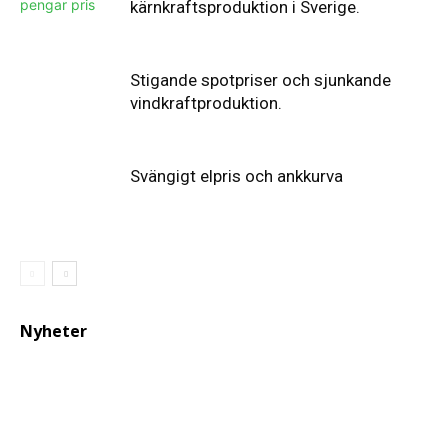
kärnkraftsproduktion i Sverige.
Stigande spotpriser och sjunkande
vindkraftproduktion.
Svängigt elpris och ankkurva
Nyheter
Elförsörjningen
har
inte