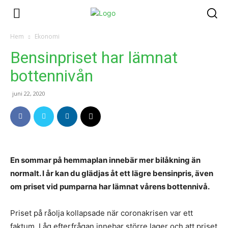
Hem
Ekonomi
Bensinpriset har lämnat
bottennivån
juni 22, 2020
En sommar på hemmaplan innebär mer bilåkning än
normalt. I år kan du glädjas åt ett lägre bensinpris, även
om priset vid pumparna har lämnat vårens bottennivå.
Priset på råolja kollapsade när coronakrisen var ett
faktum. Låg efterfrågan innebar större lager och att priset