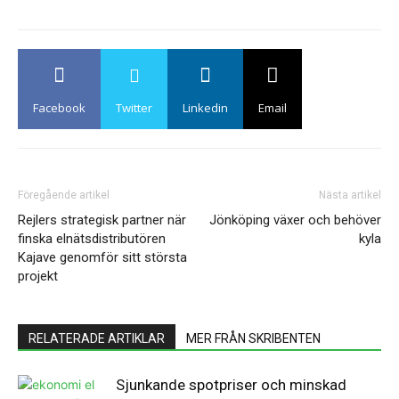
Facebook
Twitter
Linkedin
Email
Föregående artikel
Nästa artikel
Rejlers strategisk partner när
​Jönköping växer och behöver
finska elnätsdistributören
kyla
Kajave genomför sitt största
projekt
RELATERADE ARTIKLAR
MER FRÅN SKRIBENTEN
Sjunkande spotpriser och minskad