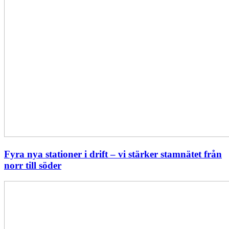
Fyra nya stationer i drift – vi stärker stamnätet från
norr till söder
Statistik:
Lägre
priser
i
norr