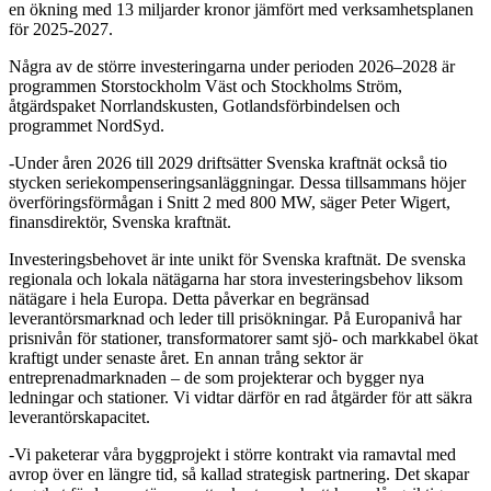
en ökning med 13 miljarder kronor jämfört med verksamhetsplanen
för 2025-2027.
Några av de större investeringarna under perioden 2026–2028 är
programmen Storstockholm Väst och Stockholms Ström,
åtgärdspaket Norrlandskusten, Gotlandsförbindelsen och
programmet NordSyd.
-Under åren 2026 till 2029 driftsätter Svenska kraftnät också tio
stycken seriekompenseringsanläggningar. Dessa tillsammans höjer
överföringsförmågan i Snitt 2 med 800 MW, säger Peter Wigert,
finansdirektör, Svenska kraftnät.
Investeringsbehovet är inte unikt för Svenska kraftnät. De svenska
regionala och lokala nätägarna har stora investeringsbehov liksom
nätägare i hela Europa. Detta påverkar en begränsad
leverantörsmarknad och leder till prisökningar. På Europanivå har
prisnivån för stationer, transformatorer samt sjö- och markkabel ökat
kraftigt under senaste året. En annan trång sektor är
entreprenadmarknaden – de som projekterar och bygger nya
ledningar och stationer. Vi vidtar därför en rad åtgärder för att säkra
leverantörskapacitet.
-Vi paketerar våra byggprojekt i större kontrakt via ramavtal med
avrop över en längre tid, så kallad strategisk partnering. Det skapar