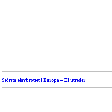
Största elavbrottet i Europa – EI utreder
Energiföretagen
ryter
ifrån:
Sverige
behöver
en