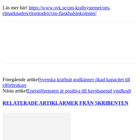
Läs mer här!
https://www.svk.se/om-kraftsystemet/om-
elmarknaden/elomraden/om-flaskhalsinkomster/
Facebook
Twitter
Linkedin
Email
Föregående artikel
Svenska kraftnät godkänner ökad kapacitet till
elförbrukare
Nästa artikel
Energiföretagen är positiva till havsbaserad vindkraft
RELATERADE ARTIKLAR
MER FRÅN SKRIBENTEN