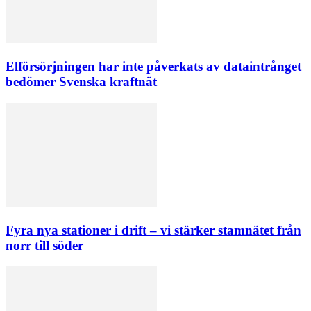
Elförsörjningen har inte påverkats av dataintrånget
bedömer Svenska kraftnät
Fyra nya stationer i drift – vi stärker stamnätet från
norr till söder