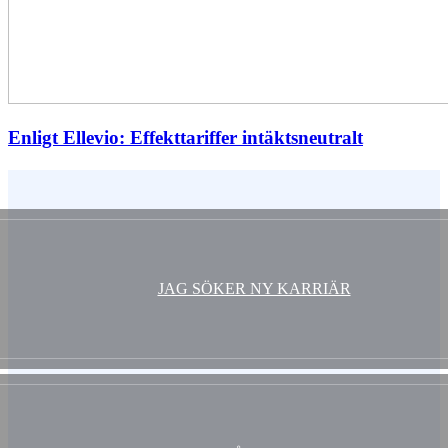
Enligt Ellevio: Effekttariffer intäktsneutralt
Vem är du ?
JAG SÖKER NY KARRIÄR