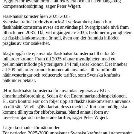
trygghet för leverantörerna att rekrytera och att ha en långsiktig
kompetensförsörjning, säger Peter Wigert.
Flaskhalsinkomster åren 2025-2035
Svenska kraftnät redovisar också i verksamhetsplanen hur
flaskhalsinkomsterna avses att användas på övergripande nivå fram
till och med 2035. Då, vid utgången av 2035, bedömer myndigheten
att flaskhalsinkomsterna är noll, även om det framtida inflödet
präglas av stor osäkerhet.
Idag uppgår de ej använda flaskhalsinkomsterna till cirka 65
miljarder kronor. Fram till 2035 räknar myndigheten med ett
preliminärt inflöde på ytterligare 144 miljarder kronor. Det innebär
att 209 miljarder kronor kommer att användas till framför allt
nätinvesteringar och reducerade tariffer, som Svenska kraftnäts
nätkunder betalar.
-Hur flaskhalsinkomsterna får användas regleras av EU:s
elmarknadsförordning. Sedan är det Energimarknadsinspektionen,
Ei, som kontrollerar och följer upp att flaskhalsinkomsterna används
på rätt sätt. Vi vill självklart att dessa medel så fort som möjligt ska
komma till nytta för elförbrukarna, bland annat i form av
investeringar och reducerade tariffer, säger Peter Wigert.
Lägre kostnader för nätkunder
För perioden 2025-2030 uppskattar Svenska kraftnät att i genomsnitt