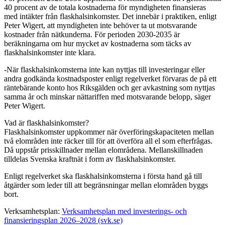
40 procent av de totala kostnaderna för myndigheten finansieras
med intäkter från flaskhalsinkomster. Det innebär i praktiken, enligt
Peter Wigert, att myndigheten inte behöver ta ut motsvarande
kostnader från nätkunderna. För perioden 2030-2035 är
beräkningarna om hur mycket av kostnaderna som täcks av
flaskhalsinkomster inte klara.
-När flaskhalsinkomsterna inte kan nyttjas till investeringar eller
andra godkända kostnadsposter enligt regelverket förvaras de på ett
räntebärande konto hos Riksgälden och ger avkastning som nyttjas
samma år och minskar nättariffen med motsvarande belopp, säger
Peter Wigert.
Vad är flaskhalsinkomster?
Flaskhalsinkomster uppkommer när överföringskapaciteten mellan
två elområden inte räcker till för att överföra all el som efterfrågas.
Då uppstår prisskillnader mellan elområdena. Mellanskillnaden
tilldelas Svenska kraftnät i form av flaskhalsinkomster.
Enligt regelverket ska flaskhalsinkomsterna i första hand gå till
åtgärder som leder till att begränsningar mellan elområden byggs
bort.
Verksamhetsplan:
Verksamhetsplan med investerings- och
finansieringsplan 2026–2028 (svk.se)