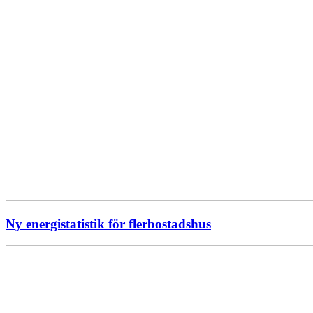
Ny energistatistik för flerbostadshus
Största
elavbrottet
i
Europa
–