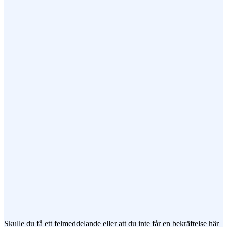
Ditt Namn (obligatorisk)
Epost (obligatorisk)
Ämne
Meddelande
Jag vill prenumerera på ert nyhetsbrev
Skulle du få ett felmeddelande eller att du inte får en bekräftelse här