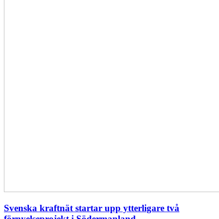
Svenska kraftnät startar upp ytterligare två
förnyelseprojekt i Södermanland