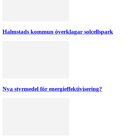
Halmstads kommun överklagar solcellspark
Nya styrmedel för energieffektivisering?