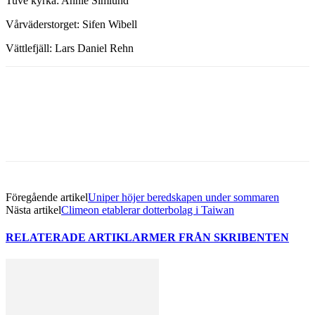
Tuve kyrka: Annie Simlund
Vårväderstorget: Sifen Wibell
Vättlefjäll: Lars Daniel Rehn
Facebook
Twitter
Linkedin
Email
Föregående artikel
Uniper höjer beredskapen under sommaren
Nästa artikel
Climeon etablerar dotterbolag i Taiwan
RELATERADE ARTIKLAR
MER FRÅN SKRIBENTEN