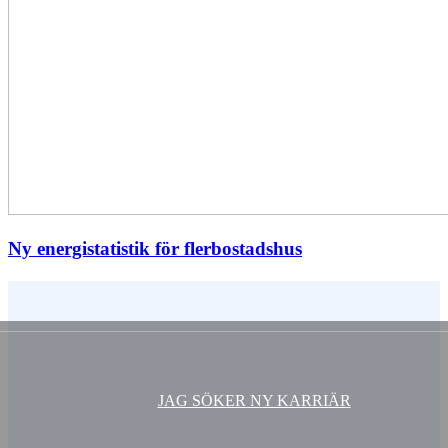
Ny energistatistik för flerbostadshus
Vem är du ?
JAG SÖKER NY KARRIÄR