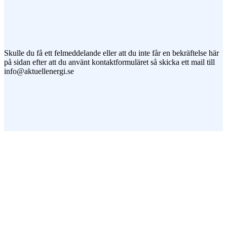
Jag vill prenumerera på ert nyhetsbrev
Skulle du få ett felmeddelande eller att du inte får en bekräftelse här
på sidan efter att du använt kontaktformuläret så skicka ett mail till
info@aktuellenergi.se