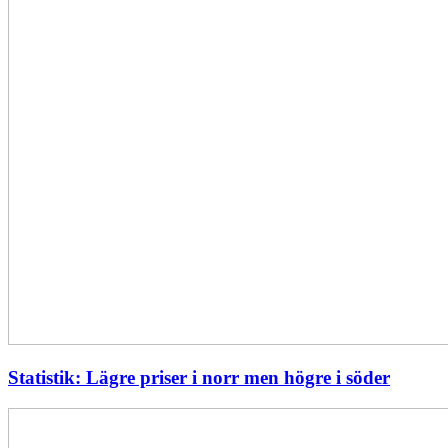
Statistik: Lägre priser i norr men högre i söder
Energimyndigheten
stärker