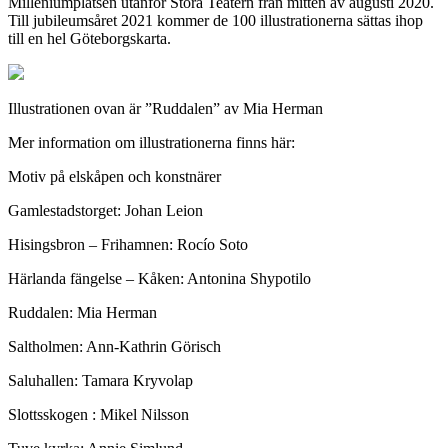
Milleniumplatsen utanför Stora Teatern från mitten av augusti 2020.
Till jubileumsåret 2021 kommer de 100 illustrationerna sättas ihop
till en hel Göteborgskarta.
Illustrationen ovan är ”Ruddalen” av Mia Herman
Mer information om illustrationerna finns här:
Motiv på elskåpen och konstnärer
Gamlestadstorget: Johan Leion
Hisingsbron – Frihamnen: Rocío Soto
Härlanda fängelse – Kåken: Antonina Shypotilo
Ruddalen: Mia Herman
Saltholmen: Ann-Kathrin Görisch
Saluhallen: Tamara Kryvolap
Slottsskogen : Mikel Nilsson