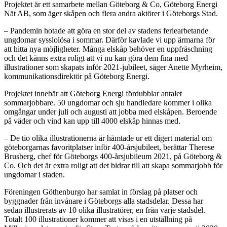
Projektet är ett samarbete mellan Göteborg & Co, Göteborg Energi
Nät AB, som äger skåpen och flera andra aktörer i Göteborgs Stad.
– Pandemin hotade att göra en stor del av stadens feriearbetande
ungdomar sysslolösa i sommar. Därför kavlade vi upp ärmarna för
att hitta nya möjligheter. Många elskåp behöver en uppfräschning
och det känns extra roligt att vi nu kan göra dem fina med
illustrationer som skapats inför 2021-jubileet, säger Anette Myrheim,
kommunikationsdirektör på Göteborg Energi.
Projektet innebär att Göteborg Energi fördubblar antalet
sommarjobbare. 50 ungdomar och sju handledare kommer i olika
omgångar under juli och augusti att jobba med elskåpen. Beroende
på väder och vind kan upp till 4000 elskåp hinnas med.
– De tio olika illustrationerna är hämtade ur ett digert material om
göteborgarnas favoritplatser inför 400-årsjubileet, berättar Therese
Brusberg, chef för Göteborgs 400-årsjubileum 2021, på Göteborg &
Co. Och det är extra roligt att det bidrar till att skapa sommarjobb för
ungdomar i staden.
Föreningen Göthenburgo har samlat in förslag på platser och
byggnader från invånare i Göteborgs alla stadsdelar. Dessa har
sedan illustrerats av 10 olika illustratörer, en från varje stadsdel.
Totalt 100 illustrationer kommer att visas i en utställning på