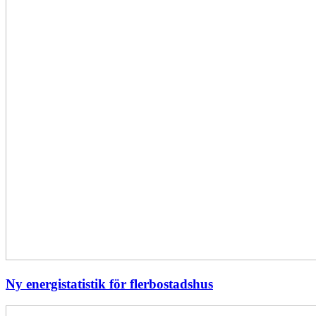
Ny energistatistik för flerbostadshus
Största