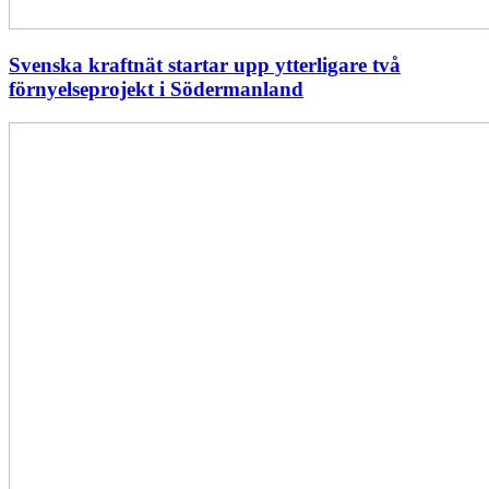
Svenska kraftnät startar upp ytterligare två
förnyelseprojekt i Södermanland
Enligt
Ellevio:
Effekttariffer
intäktsneutralt