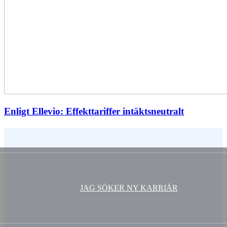
Enligt Ellevio: Effekttariffer intäktsneutralt
Vem är du ?
JAG SÖKER NY KARRIÄR