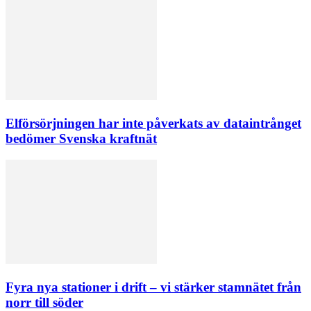
Elförsörjningen har inte påverkats av dataintrånget
bedömer Svenska kraftnät
Fyra nya stationer i drift – vi stärker stamnätet från
norr till söder