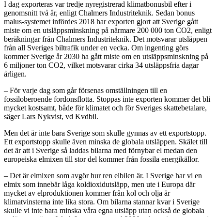
I dag exporteras var tredje nyregistrerad klimatbonusbil efter i
genomsnitt två år, enligt Chalmers Industriteknik. Sedan bonus
malus-systemet infördes 2018 har exporten gjort att Sverige gått
miste om en utsläppsminskning på närmare 200 000 ton CO2, enligt
beräkningar från Chalmers Industriteknik. Det motsvarar utsläppen
från all Sveriges biltrafik under en vecka. Om ingenting görs
kommer Sverige år 2030 ha gått miste om en utsläppsminskning på
6 miljoner ton CO2, vilket motsvarar cirka 34 utsläppsfria dagar
årligen.
– För varje dag som går försenas omställningen till en
fossiloberoende fordonsflotta. Stoppas inte exporten kommer det bli
mycket kostsamt, både för klimatet och för Sveriges skattebetalare,
säger Lars Nykvist, vd Kvdbil.
Men det är inte bara Sverige som skulle gynnas av ett exportstopp.
Ett exportstopp skulle även minska de globala utsläppen. Skälet till
det är att i Sverige så laddas bilarna med förnybar el medan den
europeiska elmixen till stor del kommer från fossila energikällor.
– Det är elmixen som avgör hur ren elbilen är. I Sverige har vi en
elmix som innebär låga koldioxidutsläpp, men ute i Europa där
mycket av elproduktionen kommer från kol och olja är
klimatvinsterna inte lika stora. Om bilarna stannar kvar i Sverige
skulle vi inte bara minska våra egna utsläpp utan också de globala