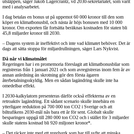
utsläppen, säger Jakob Lagercrantz, vd 2030-sekretariatet, som varit
med i analysarbetet.
I dag betalas en bonus ut på uppemot 60 000 kronor till den som
köper en klimatbonusbil, och nästa år höjs bonusen med 10 000
kronor. Om exporten får fortsätta beräknas kostnaden för staten bli
45,8 miljarder kronor till 2030.
– Dagens system är ineffektivt och inte vad klimatet behöver. Det är
dags att sätta stoppa för miljardrullningen, säger Lars Nykvist.
Då når vi klimatmålet
Regeringen har i en promemoria föreslagit att klimatbonusbilar som
registreras från 1 januari 2021 och som avregistreras inom fem år av
annan anledning än skrotning gör den första ägaren
återbetalningsskyldig. Men en sådan lagändring skulle inte ha
omedelbar effekt.
I 2030-kalkylatorn presenteras därför också effekterna av en
retroaktiv lagändring. Ett sådant scenario skulle innebära en
ytterligare reduktion på 700 000 ton CO2 i Sverige och att
biltrafikens 2030-mål nås bara ett år för sent. Globalt skulle
besparingen uppgå till 280 000 ton CO2 och i stället för 3 miljarder
skulle statens kostnad bli 920 miljoner kronor*.
– Det räcker inte med ett regelverk som har till syfte att minska