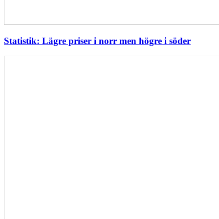
Statistik: Lägre priser i norr men högre i söder
Energimyndigheten
stärker
utvecklingen
av
framtidens
kärnkraft