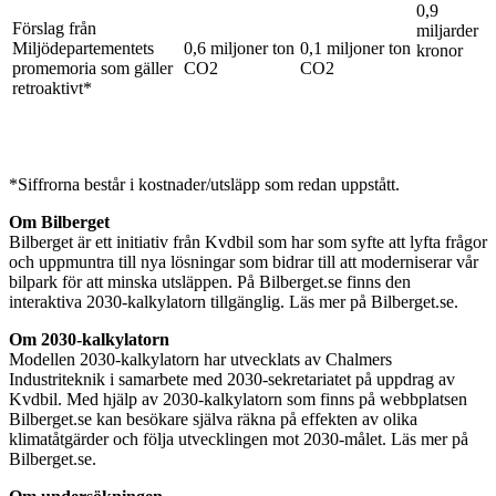
0,9
Förslag från
miljarder
Miljödepartementets
0,6 miljoner ton
0,1 miljoner ton
kronor
promemoria som gäller
CO2
CO2
retroaktivt*
*Siffrorna består i kostnader/utsläpp som redan uppstått.
Om Bilberget
Bilberget är ett initiativ från Kvdbil som har som syfte att lyfta frågor
och uppmuntra till nya lösningar som bidrar till att moderniserar vår
bilpark för att minska utsläppen. På Bilberget.se finns den
interaktiva 2030-kalkylatorn tillgänglig. Läs mer på Bilberget.se.
Om 2030-kalkylatorn
Modellen 2030-kalkylatorn har utvecklats av Chalmers
Industriteknik i samarbete med 2030-sekretariatet på uppdrag av
Kvdbil. Med hjälp av 2030-kalkylatorn som finns på webbplatsen
Bilberget.se kan besökare själva räkna på effekten av olika
klimatåtgärder och följa utvecklingen mot 2030-målet. Läs mer på
Bilberget.se.