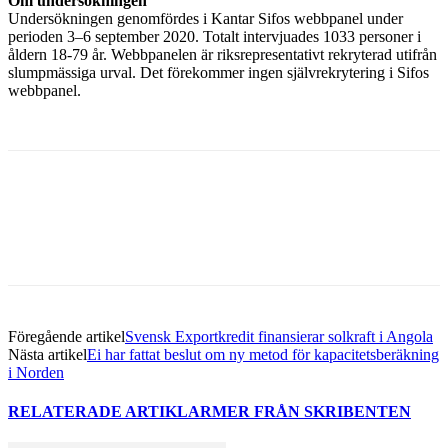
Om undersökningen
Undersökningen genomfördes i Kantar Sifos webbpanel under
perioden 3–6 september 2020. Totalt intervjuades 1033 personer i
åldern 18-79 år. Webbpanelen är riksrepresentativt rekryterad utifrån
slumpmässiga urval. Det förekommer ingen självrekrytering i Sifos
webbpanel.
Facebook
Twitter
Linkedin
Email
Föregående artikel
Svensk Exportkredit finansierar solkraft i Angola
Nästa artikel
Ei har fattat beslut om ny metod för kapacitetsberäkning
i Norden
RELATERADE ARTIKLAR
MER FRÅN SKRIBENTEN