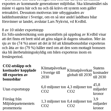
exporten av kommande generationer miljöbilar. Ska klimatmålet nås
måste vi agera här och nu och då krävs ett system som gäller
retroaktivt. Dessutom motiveras inte utbyggnaden av
laddinfrastruktur i Sverige, om en så stor andel laddbara bilar
försvinner ur landet, avslutar Lars Nykvist, vd Kvdbil.
8 av 10 stöder exportstopp
En Sifo-undersökning som genomförts på uppdrag av Kvdbil visar
att det finns ett brett stöd att göra något åt dagens situation. Mer än
sju av tio (74 %) anser att det är fel att klimatbonusbilar exporteras
och åtta av tio (79 %) håller med om att den som mottagit bonusen
ska bli återbetalningsskyldig om bilen exporteras inom en
femårsperiod.
CO2-utsläpp och
Klimatpåverkan
Statens
kostnader kopplade
Klimatpåverkan
i Sverige till
kostnader
till exporten av
globalt till 2030
2030
till 2030
bonusbilar
45,8
6,0 miljoner ton
4,3 miljoner ton
Utan exportstopp
miljarder
CO2
CO2
kronor
Förslag från
3,9
1,3 miljoner ton
0,4 miljoner ton
Miljödepartementets
miljarder
CO2
CO2
promemoria
kronor