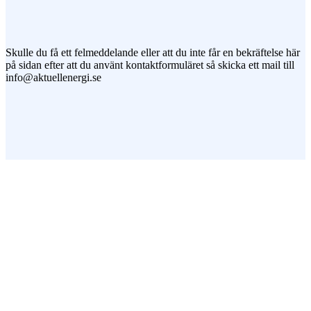
Jag vill prenumerera på ert nyhetsbrev
Skulle du få ett felmeddelande eller att du inte får en bekräftelse här
på sidan efter att du använt kontaktformuläret så skicka ett mail till
info@aktuellenergi.se