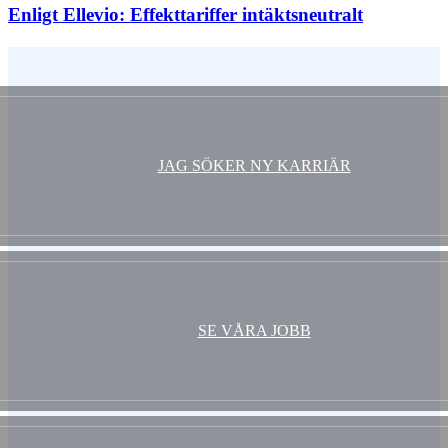
Enligt Ellevio: Effekttariffer intäktsneutralt
Vem är du ?
JAG SÖKER NY KARRIÄR
SE VÅRA JOBB