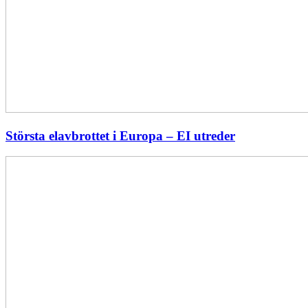
Största elavbrottet i Europa – EI utreder
Energiföretagen
ryter
ifrån:
Sverige
behöver
en
långsiktig
energipolitik