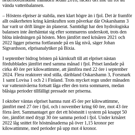
vända vattenbalansen.
– Höstens elpriser är stabila, men klart högre än i fjol. Det är framför
allt osäkerheten kring kärnkraften som påverkar där Oskarshamn 3
har varit ur drift längre än planerat. Samtidigt har den hydrologiska
balansen inte återhämtat sig efter sommarens underskott, trots den
blöta inledningen på hösten. Men jämfört med krisåren 2021 och
2022 ligger priserna fortfarande på en låg nivå, säger Johan
Sigvardsson, elprisanalytiker på Bixia.
I september bidrog bristen på kärnkraft till att elpriset nästan
fördubblades jämfört med samma månad i fjol. Priset landade på
cirka 40 öre per kilowattimme, att jämföra med 22 öre i september
2024. Flera reaktorer stod stilla, däribland Oskarshamn 3, Forsmark
1 samt Lovisa 1 och 2 i Finland. Trots mycket regn under månaden
var vattennivåerna fortsatt låga efter den torra sommaren, medan
blåsiga perioder tillfälligt pressade ner priserna.
I oktober väntas elpriset hamna runt 45 öre per kilowattimme,
jämfört med 27 öre i fjol, och i november kring 60 öre, mot 43 öre
förra året. Sammantaget ger det ett höstsnitt i system på knappt 50
öre, jämfört med drygt 30 öre samma period i fjol. Under krisåret
2022 låg snittet för höstmånaderna på över 1,15 kronor per
kilowattimme, med perioder på upp mot 4 kronor.