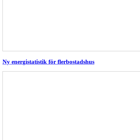
Ny energistatistik för flerbostadshus
Största
elavbrottet
i
Europa
–
EI
utreder