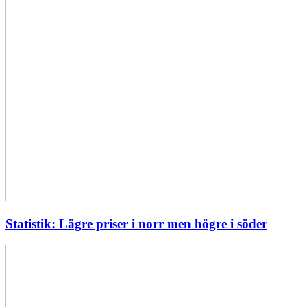
Statistik: Lägre priser i norr men högre i söder
Energimyndigheten
stärker
utvecklingen
av
framtidens