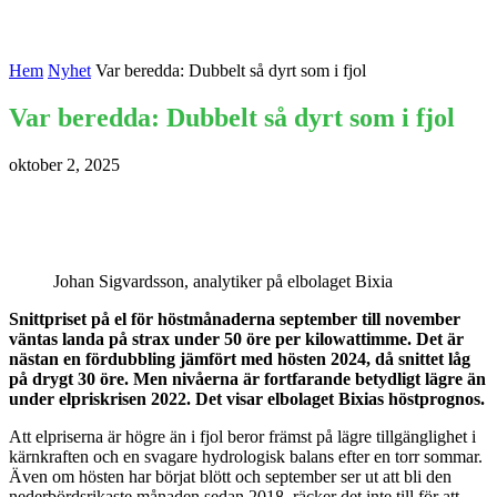
Hem
Nyhet
Var beredda: Dubbelt så dyrt som i fjol
Var beredda: Dubbelt så dyrt som i fjol
oktober 2, 2025
Johan Sigvardsson, analytiker på elbolaget Bixia
Snittpriset på el för höstmånaderna september till november
väntas landa på strax under 50 öre per kilowattimme. Det är
nästan en fördubbling jämfört med hösten 2024, då snittet låg
på drygt 30 öre. Men nivåerna är fortfarande betydligt lägre än
under elpriskrisen 2022. Det visar elbolaget Bixias höstprognos.
Att elpriserna är högre än i fjol beror främst på lägre tillgänglighet i
kärnkraften och en svagare hydrologisk balans efter en torr sommar.
Även om hösten har börjat blött och september ser ut att bli den
nederbördsrikaste månaden sedan 2018, räcker det inte till för att