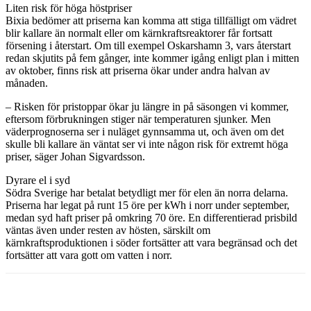
Liten risk för höga höstpriser
Bixia bedömer att priserna kan komma att stiga tillfälligt om vädret
blir kallare än normalt eller om kärnkraftsreaktorer får fortsatt
försening i återstart. Om till exempel Oskarshamn 3, vars återstart
redan skjutits på fem gånger, inte kommer igång enligt plan i mitten
av oktober, finns risk att priserna ökar under andra halvan av
månaden.
– Risken för pristoppar ökar ju längre in på säsongen vi kommer,
eftersom förbrukningen stiger när temperaturen sjunker. Men
väderprognoserna ser i nuläget gynnsamma ut, och även om det
skulle bli kallare än väntat ser vi inte någon risk för extremt höga
priser, säger Johan Sigvardsson.
Dyrare el i syd
Södra Sverige har betalat betydligt mer för elen än norra delarna.
Priserna har legat på runt 15 öre per kWh i norr under september,
medan syd haft priser på omkring 70 öre. En differentierad prisbild
väntas även under resten av hösten, särskilt om
kärnkraftsproduktionen i söder fortsätter att vara begränsad och det
fortsätter att vara gott om vatten i norr.
Facebook
Twitter
Linkedin
Email