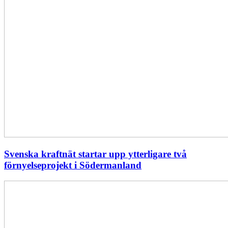
Svenska kraftnät startar upp ytterligare två
förnyelseprojekt i Södermanland
Enligt
Ellevio:
Effekttariffer
intäktsneutralt