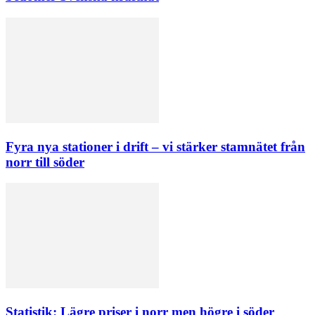
Fyra nya stationer i drift – vi stärker stamnätet från
norr till söder
Statistik: Lägre priser i norr men högre i söder