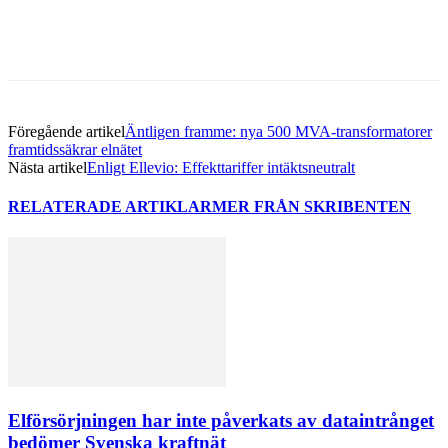
Föregående artikel
Äntligen framme: nya 500 MVA-transformatorer
framtidssäkrar elnätet
Nästa artikel
Enligt Ellevio: Effekttariffer intäktsneutralt
RELATERADE ARTIKLAR
MER FRÅN SKRIBENTEN
Elförsörjningen har inte påverkats av dataintrånget
bedömer Svenska kraftnät