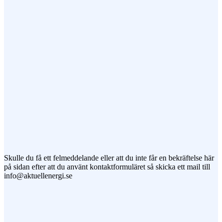
Meddelande
Jag vill prenumerera på ert nyhetsbrev
Skulle du få ett felmeddelande eller att du inte får en bekräftelse här
på sidan efter att du använt kontaktformuläret så skicka ett mail till
info@aktuellenergi.se