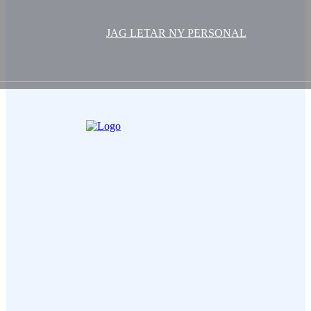
JAG LETAR NY PERSONAL
Ditt Namn (obligatorisk)
Epost (obligatorisk)
Ämne