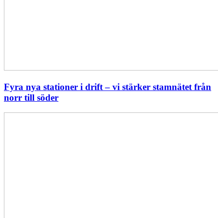
Fyra nya stationer i drift – vi stärker stamnätet från
norr till söder
Statistik:
Lägre
priser
i
norr
men
högre
i
söder