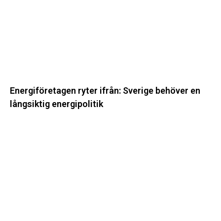
en
långsiktig
energipolitik
Energiföretagen ryter ifrån: Sverige behöver en
långsiktig energipolitik
Svenska
kraftnät
startar
upp
ytterligare
två
förnyelseprojekt
i
Södermanland