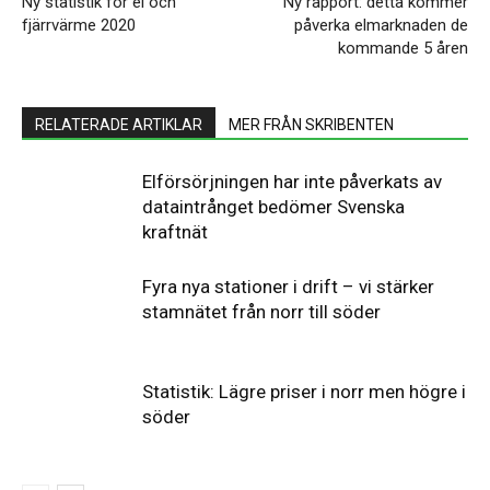
Ny statistik för el och
Ny rapport: detta kommer
fjärrvärme 2020
påverka elmarknaden de
kommande 5 åren
RELATERADE ARTIKLAR
MER FRÅN SKRIBENTEN
Elförsörjningen har inte påverkats av
dataintrånget bedömer Svenska
kraftnät
Fyra nya stationer i drift – vi stärker
stamnätet från norr till söder
Statistik: Lägre priser i norr men högre i
söder