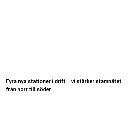
nya
stationer
i
drift
–
vi
stärker
stamnätet
från
norr
till
Fyra nya stationer i drift – vi stärker stamnätet
söder
från norr till söder
Statistik:
Lägre
priser
i
norr