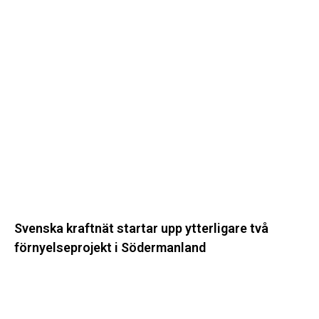
Svenska kraftnät startar upp ytterligare två
förnyelseprojekt i Södermanland
Enligt
Ellevio:
Effekttariffer