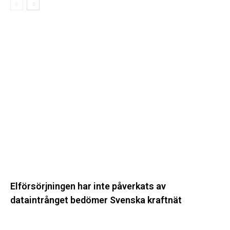
Elförsörjningen
har
inte
påverkats
av
dataintrånget
bedömer
Svenska
kraftnät
Elförsörjningen har inte påverkats av
dataintrånget bedömer Svenska kraftnät
Fyra