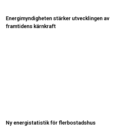
Energimyndigheten stärker utvecklingen av
framtidens kärnkraft
Ny
energistatistik
för
flerbostadshus
Ny energistatistik för flerbostadshus