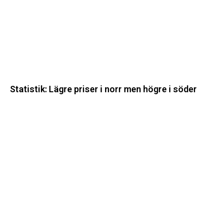
men
högre
i
söder
Statistik: Lägre priser i norr men högre i söder
Energimyndigheten
stärker
utvecklingen
av
framtidens
kärnkraft