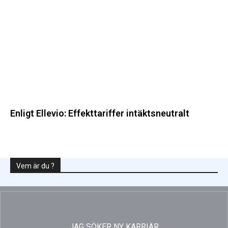
intäktsneutralt
Enligt Ellevio: Effekttariffer intäktsneutralt
Vem är du ?
JAG SÖKER NY KARRIÄR