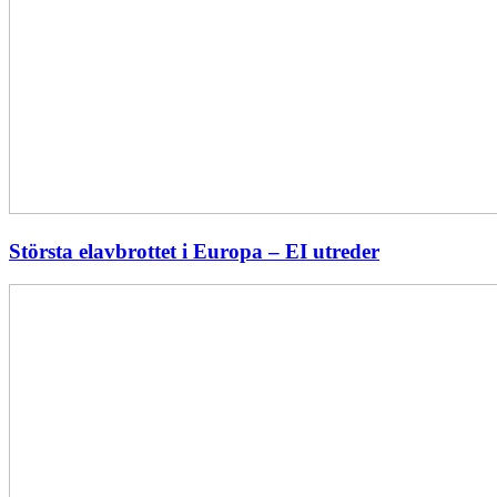
Största elavbrottet i Europa – EI utreder
Energiföretagen
ryter
ifrån:
Sverige
behöver
en
långsiktig
energipolitik