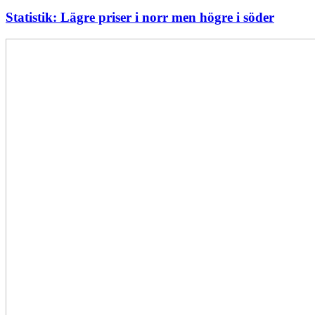
Statistik: Lägre priser i norr men högre i söder
Elförsörjningen
har
inte
påverkats
av
dataintrånget
bedömer
Svenska
kraftnät