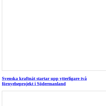
Svenska kraftnät startar upp ytterligare två
förnyelseprojekt i Södermanland
Enligt
Ellevio:
Effekttariffer
intäktsneutralt