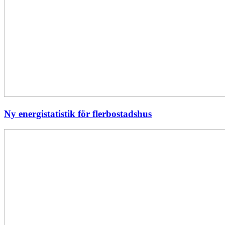
Ny energistatistik för flerbostadshus
Största
elavbrottet
i
Europa
–
EI
utreder