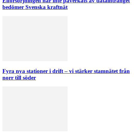
Elförsörjningen har inte påverkats av dataintrånget
bedömer Svenska kraftnät
Fyra nya stationer i drift – vi stärker stamnätet från
norr till söder