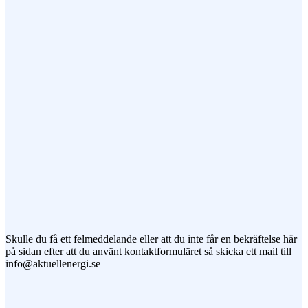
Ämne
Meddelande
Jag vill prenumerera på ert nyhetsbrev
Skulle du få ett felmeddelande eller att du inte får en bekräftelse här
på sidan efter att du använt kontaktformuläret så skicka ett mail till
info@aktuellenergi.se