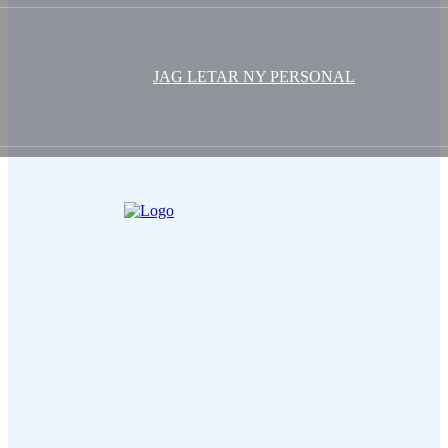
JAG LETAR NY PERSONAL
Ditt Namn (obligatorisk)
Epost (obligatorisk)