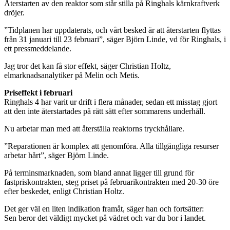
Återstarten av den reaktor som står stilla på Ringhals kärnkraftverk
dröjer.
”Tidplanen har uppdaterats, och vårt besked är att återstarten flyttas
från 31 januari till 23 februari”, säger Björn Linde, vd för Ringhals, i
ett pressmeddelande.
Jag tror det kan få stor effekt, säger Christian Holtz,
elmarknadsanalytiker på Melin och Metis.
Priseffekt i februari
Ringhals 4 har varit ur drift i flera månader, sedan ett misstag gjort
att den inte återstartades på rätt sätt efter sommarens underhåll.
Nu arbetar man med att återställa reaktorns tryckhållare.
”Reparationen är komplex att genomföra. Alla tillgängliga resurser
arbetar hårt”, säger Björn Linde.
På terminsmarknaden, som bland annat ligger till grund för
fastpriskontrakten, steg priset på februarikontrakten med 20-30 öre
efter beskedet, enligt Christian Holtz.
Det ger väl en liten indikation framåt, säger han och fortsätter:
Sen beror det väldigt mycket på vädret och var du bor i landet.