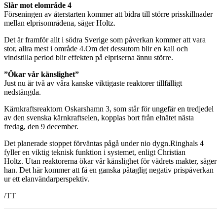
Slår mot elområde 4
Förseningen av återstarten kommer att bidra till större prisskillnader
mellan elprisområdena, säger Holtz.
Det är framför allt i södra Sverige som påverkan kommer att vara
stor, allra mest i område 4.Om det dessutom blir en kall och
vindstilla period blir effekten på elpriserna ännu större.
”Ökar vår känslighet”
Just nu är två av våra kanske viktigaste reaktorer tillfälligt
nedstängda.
Kärnkraftsreaktorn Oskarshamn 3, som står för ungefär en tredjedel
av den svenska kärnkraftselen, kopplas bort från elnätet nästa
fredag, den 9 december.
Det planerade stoppet förväntas pågå under nio dygn.Ringhals 4
fyller en viktig teknisk funktion i systemet, enligt Christian
Holtz. Utan reaktorerna ökar vår känslighet för vädrets makter, säger
han. Det här kommer att få en ganska påtaglig negativ prispåverkan
ur ett elanvändarperspektiv.
/TT