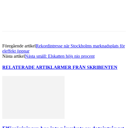
Facebook
Twitter
Linkedin
Email
Föregående artikel
Rekordintresse när Stockholms marknadsplats för
eleffekt öppnar
Nästa artikel
Nästa smäll: Elskatten höjs nio procent
RELATERADE ARTIKLAR
MER FRÅN SKRIBENTEN