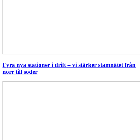
Fyra nya stationer i drift – vi stärker stamnätet från
norr till söder
Statistik:
Lägre
priser
i
norr
men
högre
i
söder