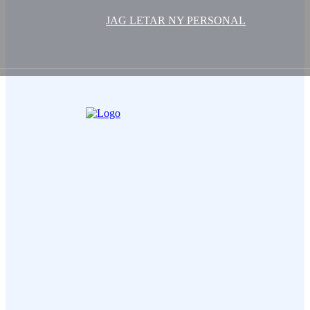
JAG LETAR NY PERSONAL
Ditt Namn (obligatorisk)
Epost (obligatorisk)
Ämne