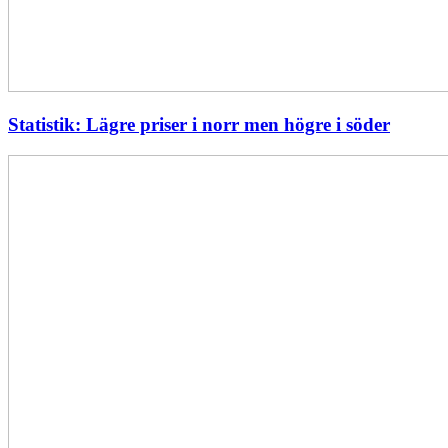
Statistik: Lägre priser i norr men högre i söder
Energimyndigheten
stärker
utvecklingen
av
framtidens
kärnkraft