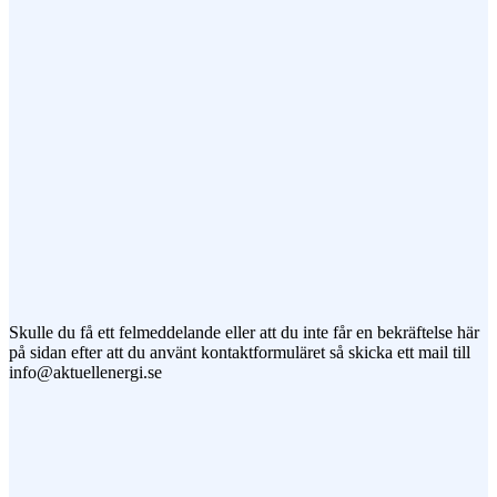
Meddelande
Jag vill prenumerera på ert nyhetsbrev
Skulle du få ett felmeddelande eller att du inte får en bekräftelse här
på sidan efter att du använt kontaktformuläret så skicka ett mail till
info@aktuellenergi.se