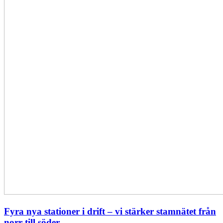
stärker
stamnätet
från
norr
till
söder
Fyra nya stationer i drift – vi stärker stamnätet från
norr till söder