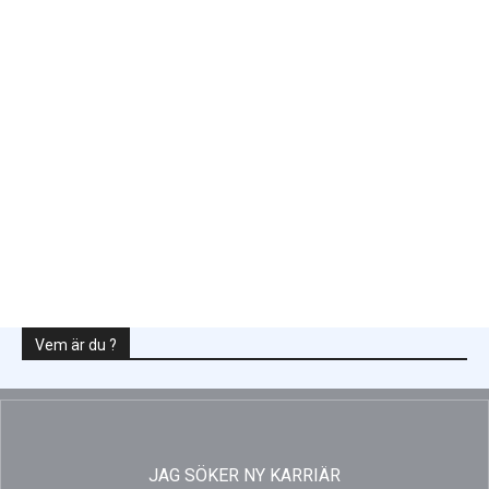
intäktsneutralt
Enligt Ellevio: Effekttariffer intäktsneutralt
Vem är du ?
JAG SÖKER NY KARRIÄR