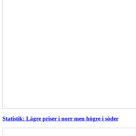
Statistik: Lägre priser i norr men högre i söder
Energimyndigheten
stärker