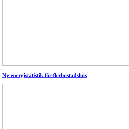
Ny energistatistik för flerbostadshus
Största
elavbrottet
i
Europa
–
EI
utreder