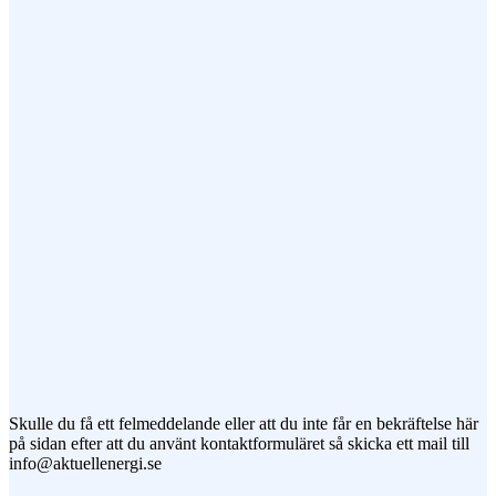
Epost (obligatorisk)
Ämne
Meddelande
Jag vill prenumerera på ert nyhetsbrev
Skulle du få ett felmeddelande eller att du inte får en bekräftelse här
på sidan efter att du använt kontaktformuläret så skicka ett mail till
info@aktuellenergi.se