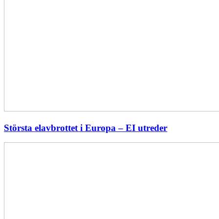
Största elavbrottet i Europa – EI utreder
Energiföretagen
ryter
ifrån:
Sverige
behöver
en
långsiktig
energipolitik