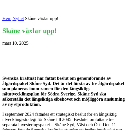
Hem
Nyhet
Skåne växlar upp!
Skåne växlar upp!
mars 10, 2025
Svenska kraftnät har fattat beslut om genomförande av
åtgärdspaket Skåne Syd. Det är det första av tre åtgärdspaket
som planeras inom ramen för den långsiktigs
nätutvecklingsplan för Södra Sverige. Skåne Syd ska
säkerställa det långsiktiga elbehovet och möjliggöra anslutning
av ny elproduktion.
I september 2024 fattades ett strategiskt beslut för en långsiktig
utvecklingsstrategi för Skåne till 2045. Beslutet omfattade tre
separata investeringspaket – Skåne Syd, Väst och Öst. Den 11
februari fattade Svenska kraftnäts styrelse ett inriktningsbeslut om