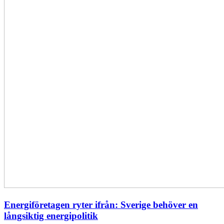
Energiföretagen ryter ifrån: Sverige behöver en
långsiktig energipolitik