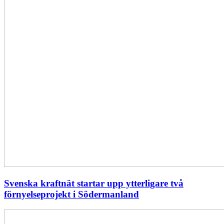
Svenska kraftnät startar upp ytterligare två
förnyelseprojekt i Södermanland
Enligt
Ellevio: