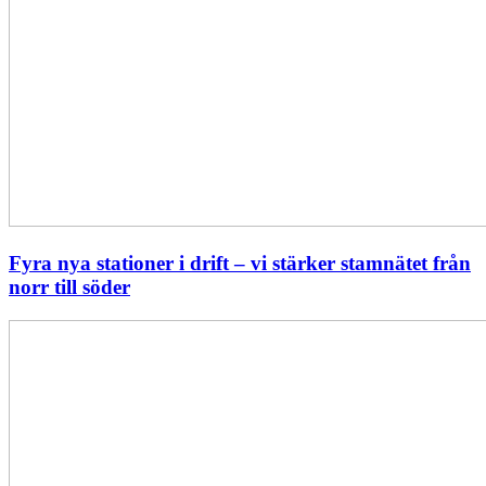
Fyra nya stationer i drift – vi stärker stamnätet från
norr till söder
Statistik:
Lägre
priser
i
norr
men
högre
i
söder