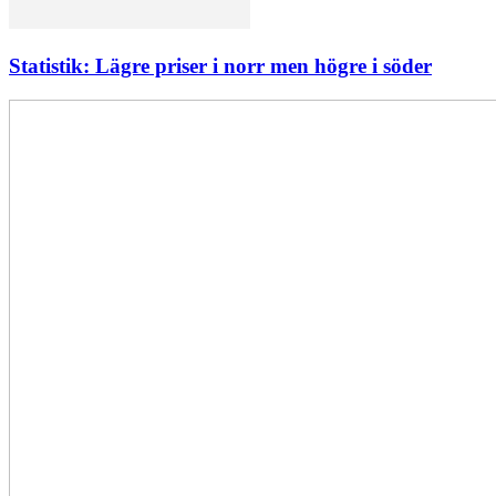
Statistik: Lägre priser i norr men högre i söder
Elförsörjningen
har
inte
påverkats
av
dataintrånget
bedömer
Svenska
kraftnät