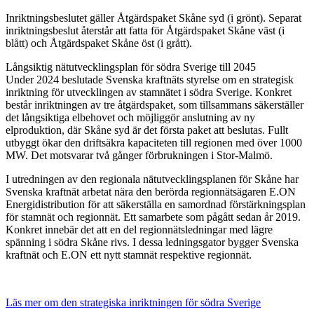
Inriktningsbeslutet gäller Åtgärdspaket Skåne syd (i grönt). Separat
inriktningsbeslut återstår att fatta för Åtgärdspaket Skåne väst (i
blått) och Åtgärdspaket Skåne öst (i grått).
Långsiktig nätutvecklingsplan för södra Sverige till 2045
Under 2024 beslutade Svenska kraftnäts styrelse om en strategisk
inriktning för utvecklingen av stamnätet i södra Sverige. Konkret
består inriktningen av tre åtgärdspaket, som tillsammans säkerställer
det långsiktiga elbehovet och möjliggör anslutning av ny
elproduktion, där Skåne syd är det första paket att beslutas. Fullt
utbyggt ökar den driftsäkra kapaciteten till regionen med över 1000
MW. Det motsvarar två gånger förbrukningen i Stor-Malmö.
I utredningen av den regionala nätutvecklingsplanen för Skåne har
Svenska kraftnät arbetat nära den berörda regionnätsägaren E.ON
Energidistribution för att säkerställa en samordnad förstärkningsplan
för stamnät och regionnät. Ett samarbete som pågått sedan år 2019.
Konkret innebär det att en del regionnätsledningar med lägre
spänning i södra Skåne rivs. I dessa ledningsgator bygger Svenska
kraftnät och E.ON ett nytt stamnät respektive regionnät.
Läs mer om den strategiska inriktningen för södra Sverige