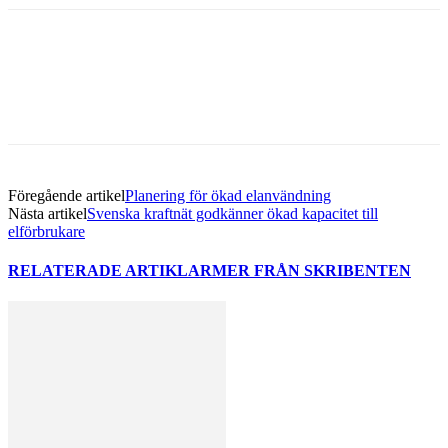
Facebook
Twitter
Linkedin
Email
Föregående artikel
Planering för ökad elanvändning
Nästa artikel
Svenska kraftnät godkänner ökad kapacitet till
elförbrukare
RELATERADE ARTIKLAR
MER FRÅN SKRIBENTEN