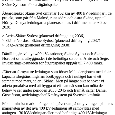
Skåne Syd som första åtgärdspaket.
Åtgärdspaket Skåne Syd omfattar 162 km ny 400 kV-ledningar i tre
projekt, som går från Malmö, runt södra och östra Skåne, upp till
Hörby. De nya ledningarna planeras att tas i drift mellan 2036 och
2038.
> Arrie–Skåne Sydost (planerad drifttagning 2036)
> Skåne Nordost–Skåne Sydost (planerad drifttagning 2037)
> Sege–Arrie (planerad drifttagning 2038)
Därtill ingår två nya 400 kV-stationer, Skåne Sydost och Skåne
Nordost samt utbyggnader i de befintliga stationer Arrie och Sege.
Investeringskostnaden för åtgärdspaket uppgår till 7 400 mnkr.
-Efter att förnyat tre ledningar som förser Malmöregionen med el är
kapacitetsbegränsningarna bortbyggda och i nuläget har vi ett
stamnät med marginaler i Skåne. Men på längre sikt behöver vi
arbeta proaktiva med att bygga ut ett stamnät som kan möta de
behov vi ser under perioden 2035-2045 och framåt, säger Daniel
Gustafsson, avdelningschef Kraftsystem på Svenska kraftnät.
För att minska markintrånget och påverkan på omgivningen planeras
majoriteten av det nya 400 kV-ledningar att sambyggas med
antingen 130 kV-ledningar eller med befintliga 400 kV-ledningar.