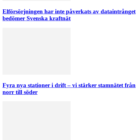
Elförsörjningen har inte påverkats av dataintrånget
bedömer Svenska kraftnät
Fyra nya stationer i drift – vi stärker stamnätet från
norr till söder