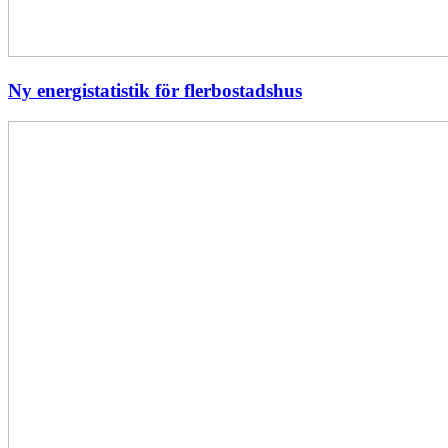
Ny energistatistik för flerbostadshus
Största
elavbrottet
i
Europa
–
EI
utreder