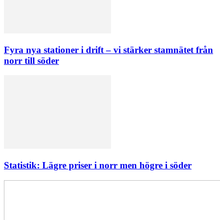
Fyra nya stationer i drift – vi stärker stamnätet från
norr till söder
Statistik: Lägre priser i norr men högre i söder
Elförsörjningen
har
inte
påverkats
av