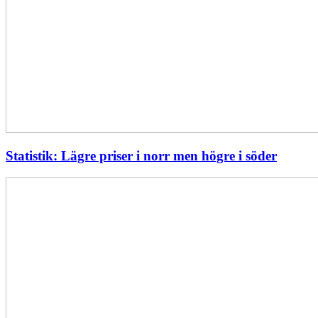
Statistik: Lägre priser i norr men högre i söder
Energimyndigheten
stärker
utvecklingen
av
framtidens
kärnkraft