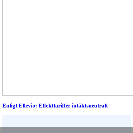
Enligt Ellevio: Effekttariffer intäktsneutralt
Vem är du ?