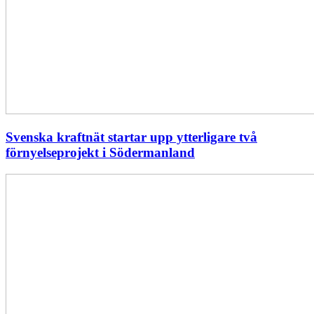
Svenska kraftnät startar upp ytterligare två
förnyelseprojekt i Södermanland
Enligt
Ellevio:
Effekttariffer
intäktsneutralt