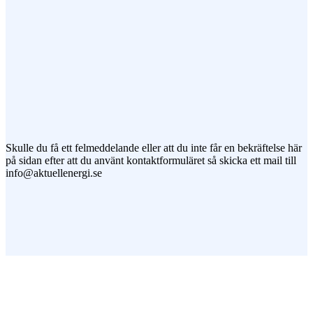
Jag vill prenumerera på ert nyhetsbrev
Skulle du få ett felmeddelande eller att du inte får en bekräftelse här
på sidan efter att du använt kontaktformuläret så skicka ett mail till
info@aktuellenergi.se