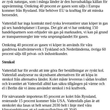
av rysk naturgas, som i många länder är den huvudsakliga källan för
uppvärmning. Omkring 40 procent av gasen som säljs i Europa
kommer från Ryssland. Här behöver EU ta krafttag för att minska
beroendet.
Vattenfall har inga kontrakt med ryska leverantörer utan köper in gas
på sex handelsplatser i Europa. Det gör att vi har omkring 150
handelspartners som erbjuder sin gas på marknaden, vi kan på grund
av transparensregler inte veta ursprungslandet för gasen.
Omkring 40 procent av gasen vi köper in används för våra
gasdrivna kraftvärmeverk i Tyskland och Nederländerna, övriga 60
procent säljs till privat- och industrikunder.
Stenkol
Vattenfall har för avsikt att inte göra fler beställningar av ryskt kol.
Vattenfall analyserar nu skyndsamt alternativen för att köpa in
stenkol från alternativa länder. Kolet måste levereras i sådan kvalitet
och kvantitet att Vattenfall alltid kan säkra tillgången på värme och
el i Berlin där vi ännu använder stenkol i två kraftverk.
För närvarande importeras 85 procent av kolet från Ryssland,
resterande 15 procent kommer från USA. Vattenfalls plan är att
stenkolet ska fasas ut helt senast 2030 helt i linje med våra
klimatambitioner att nå nettonollutsläpp till 2040.