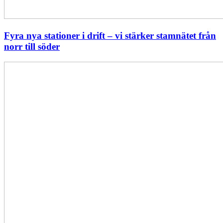
Fyra nya stationer i drift – vi stärker stamnätet från
norr till söder
Statistik:
Lägre
priser
i
norr
men
högre
i
söder