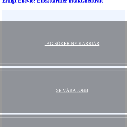
Enligt Ellevio: Effekttariffer intäktsneutralt
Vem är du ?
JAG SÖKER NY KARRIÄR
SE VÅRA JOBB