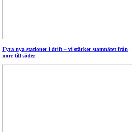
Fyra nya stationer i drift – vi stärker stamnätet från
norr till söder
Statistik:
Lägre
priser
i
norr
men
högre
i
söder