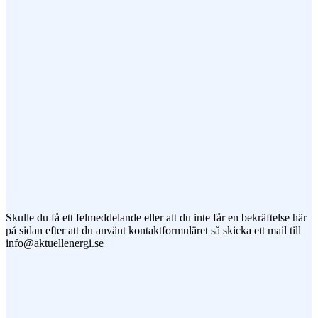
Meddelande
Jag vill prenumerera på ert nyhetsbrev
Skulle du få ett felmeddelande eller att du inte får en bekräftelse här
på sidan efter att du använt kontaktformuläret så skicka ett mail till
info@aktuellenergi.se