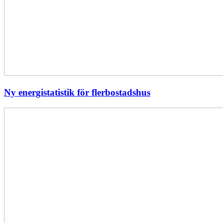
Ny energistatistik för flerbostadshus
Största
elavbrottet
i
Europa
–
EI
utreder