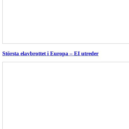
Största elavbrottet i Europa – EI utreder
Energiföretagen
ryter
ifrån:
Sverige
behöver
en
långsiktig
energipolitik