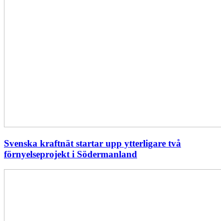
Svenska kraftnät startar upp ytterligare två
förnyelseprojekt i Södermanland
Enligt
Ellevio:
Effekttariffer
intäktsneutralt