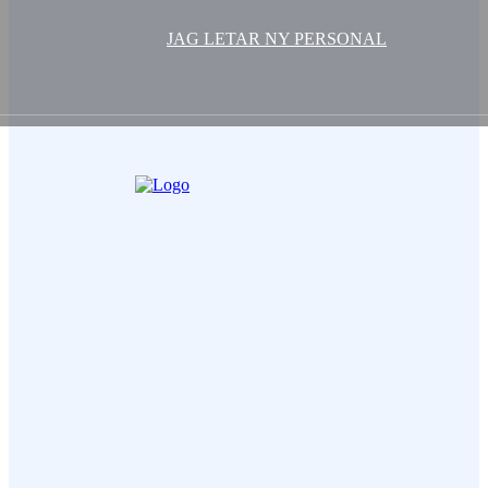
JAG LETAR NY PERSONAL
Ditt Namn (obligatorisk)
Epost (obligatorisk)
Ämne