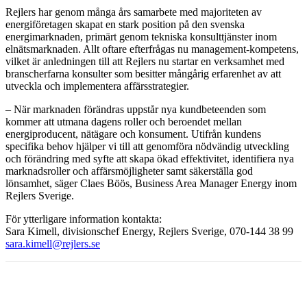
Rejlers har genom många års samarbete med majoriteten av
energiföretagen skapat en stark position på den svenska
energimarknaden, primärt genom tekniska konsulttjänster inom
elnätsmarknaden. Allt oftare efterfrågas nu management-kompetens,
vilket är anledningen till att Rejlers nu startar en verksamhet med
branscherfarna konsulter som besitter mångårig erfarenhet av att
utveckla och implementera affärsstrategier.
– När marknaden förändras uppstår nya kundbeteenden som
kommer att utmana dagens roller och beroendet mellan
energiproducent, nätägare och konsument. Utifrån kundens
specifika behov hjälper vi till att genomföra nödvändig utveckling
och förändring med syfte att skapa ökad effektivitet, identifiera nya
marknadsroller och affärsmöjligheter samt säkerställa god
lönsamhet, säger Claes Böös, Business Area Manager Energy inom
Rejlers Sverige.
För ytterligare information kontakta:
Sara Kimell, divisionschef Energy, Rejlers Sverige, 070-144 38 99
sara.kimell@rejlers.se
Facebook
Twitter
Linkedin
Email