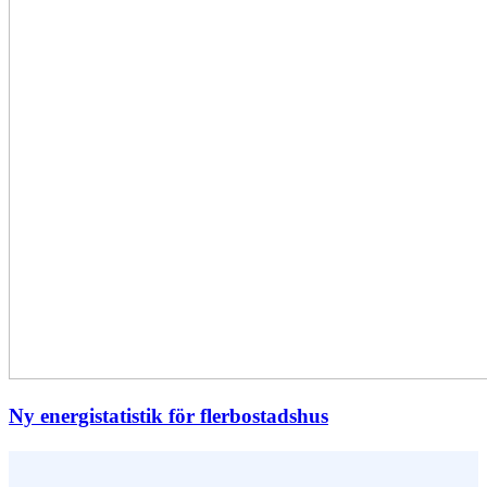
Ny energistatistik för flerbostadshus
Vem är du ?