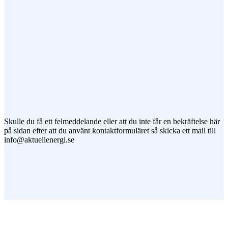
Jag vill prenumerera på ert nyhetsbrev
Skulle du få ett felmeddelande eller att du inte får en bekräftelse här
på sidan efter att du använt kontaktformuläret så skicka ett mail till
info@aktuellenergi.se