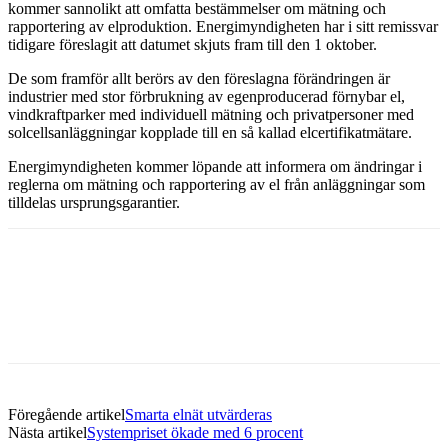
kommer sannolikt att omfatta bestämmelser om mätning och
rapportering av elproduktion. Energimyndigheten har i sitt remissvar
tidigare föreslagit att datumet skjuts fram till den 1 oktober.
De som framför allt berörs av den föreslagna förändringen är
industrier med stor förbrukning av egenproducerad förnybar el,
vindkraftparker med individuell mätning och privatpersoner med
solcellsanläggningar kopplade till en så kallad elcertifikatmätare.
Energimyndigheten kommer löpande att informera om ändringar i
reglerna om mätning och rapportering av el från anläggningar som
tilldelas ursprungsgarantier.
Facebook
Twitter
Linkedin
Email
Föregående artikel
Smarta elnät utvärderas
Nästa artikel
Systempriset ökade med 6 procent