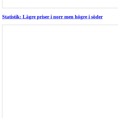
Statistik: Lägre priser i norr men högre i söder
Energimyndigheten
stärker
utvecklingen
av
framtidens
kärnkraft