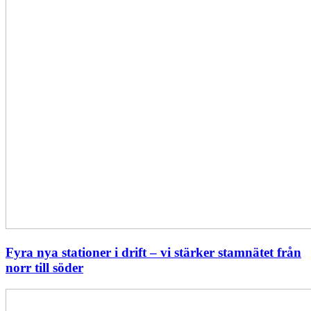
norr
till
söder
Fyra nya stationer i drift – vi stärker stamnätet från
norr till söder
Statistik:
Lägre