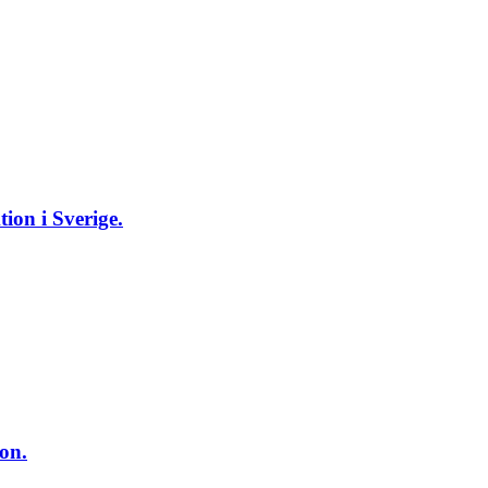
ion i Sverige.
on.