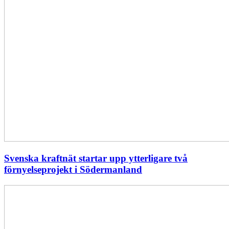
Svenska kraftnät startar upp ytterligare två
förnyelseprojekt i Södermanland
Enligt
Ellevio:
Effekttariffer
intäktsneutralt