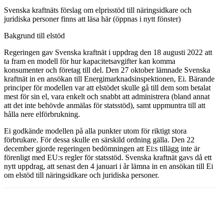
Svenska kraftnäts förslag om elprisstöd till näringsidkare och
juridiska personer finns att läsa här (öppnas i nytt fönster)
Bakgrund till elstöd
Regeringen gav Svenska kraftnät i uppdrag den 18 augusti 2022 att
ta fram en modell för hur kapacitetsavgifter kan komma
konsumenter och företag till del. Den 27 oktober lämnade Svenska
kraftnät in en ansökan till Energimarknadsinspektionen, Ei. Bärande
principer för modellen var att elstödet skulle gå till dem som betalat
mest för sin el, vara enkelt och snabbt att administrera (bland annat
att det inte behövde anmälas för statsstöd), samt uppmuntra till att
hålla nere elförbrukning.
Ei godkände modellen på alla punkter utom för riktigt stora
förbrukare. För dessa skulle en särskild ordning gälla. Den 22
december gjorde regeringen bedömningen att Ei:s tillägg inte är
förenligt med EU:s regler för statsstöd. Svenska kraftnät gavs då ett
nytt uppdrag, att senast den 4 januari i år lämna in en ansökan till Ei
om elstöd till näringsidkare och juridiska personer.
Facebook
Twitter
Linkedin
Email