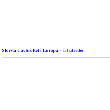
Största elavbrottet i Europa – EI utreder
Energiföretagen
ryter
ifrån:
Sverige
behöver
en
långsiktig
energipolitik