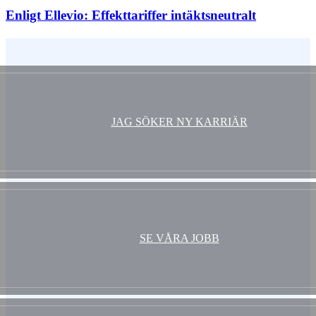
Enligt Ellevio: Effekttariffer intäktsneutralt
Vem är du ?
JAG SÖKER NY KARRIÄR
SE VÅRA JOBB