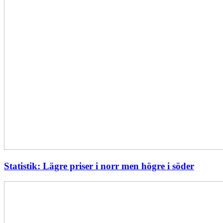
Statistik: Lägre priser i norr men högre i söder
Energimyndigheten
stärker
utvecklingen
av
framtidens