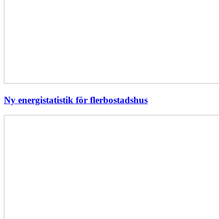
Ny energistatistik för flerbostadshus
Största
elavbrottet
i
Europa
–
EI
utreder