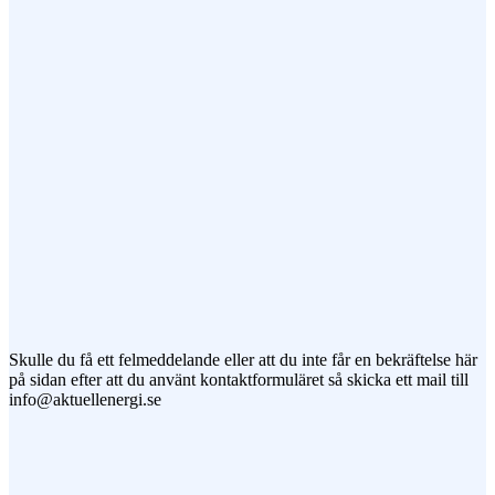
Ämne
Meddelande
Jag vill prenumerera på ert nyhetsbrev
Skulle du få ett felmeddelande eller att du inte får en bekräftelse här
på sidan efter att du använt kontaktformuläret så skicka ett mail till
info@aktuellenergi.se