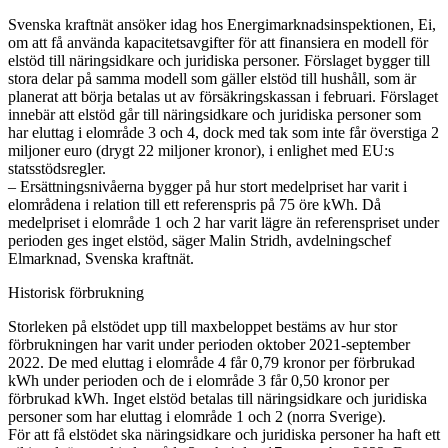
Svenska kraftnät ansöker idag hos Energimarknadsinspektionen, Ei,
om att få använda kapacitetsavgifter för att finansiera en modell för
elstöd till näringsidkare och juridiska personer. Förslaget bygger till
stora delar på samma modell som gäller elstöd till hushåll, som är
planerat att börja betalas ut av försäkringskassan i februari. Förslaget
innebär att elstöd går till näringsidkare och juridiska personer som
har eluttag i elområde 3 och 4, dock med tak som inte får överstiga 2
miljoner euro (drygt 22 miljoner kronor), i enlighet med EU:s
statsstödsregler.
– Ersättningsnivåerna bygger på hur stort medelpriset har varit i
elområdena i relation till ett referenspris på 75 öre kWh. Då
medelpriset i elområde 1 och 2 har varit lägre än referenspriset under
perioden ges inget elstöd, säger Malin Stridh, avdelningschef
Elmarknad, Svenska kraftnät.
Historisk förbrukning
Storleken på elstödet upp till maxbeloppet bestäms av hur stor
förbrukningen har varit under perioden oktober 2021-september
2022. De med eluttag i elområde 4 får 0,79 kronor per förbrukad
kWh under perioden och de i elområde 3 får 0,50 kronor per
förbrukad kWh. Inget elstöd betalas till näringsidkare och juridiska
personer som har eluttag i elområde 1 och 2 (norra Sverige).
För att få elstödet ska näringsidkare och juridiska personer ha haft ett