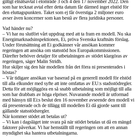
giltigt elnätsavtal i elområde 3 och 4 den 17 november 2022. Den
som har tecknat avtal efter detta datum får därmed inget elstöd för
den eluttagspunkten. Taket som ej får överstiga 2 miljoner euro
avser även koncerner som kan bestå av flera juridiska personer.
Vad händer nu?
– Vi har nu slutfört vårt uppdrag med att ta fram en modell. Nu ska
Energimarknadsinspektionen, Ei, pröva Svenska kraftnäts förslag.
Under förutsättning att Ei godkänner vår ansökan kommer
regeringen att ansöka om statsstöd hos Europakommissionen.
Därefter behöver detaljer för utbetalningen av stödet klargöras av
regeringen, säger Malin Stridh.
Hur skiljer sig den här modellen från det förra ni presenterades i
höstas?
– Vår tidigare ansökan var baserad på en generell modell för elstöd
till alla elkunder med syfte att inte omfattas av EU:s stadsstödregler.
Detta för att möjliggöra en så snabb utbetalning som möjligt till alla
som har drabbats av höga elpriser. Nuvarande modell är utformad
med hänsyn till Ei:s beslut den 16 november avseende den modell vi
då presenterade och de tillägg till modellen Ei då gjorde samt till
gällande statsstödsregler.
När kommer stödet att betalas ut?
– Vi kan i dagsläget inte svara på när stödet betalas ut då en mängd
faktorer påverkar. Vi har hemställt till regeringen om att en annan
myndighet ska hantera utbetalningarna.