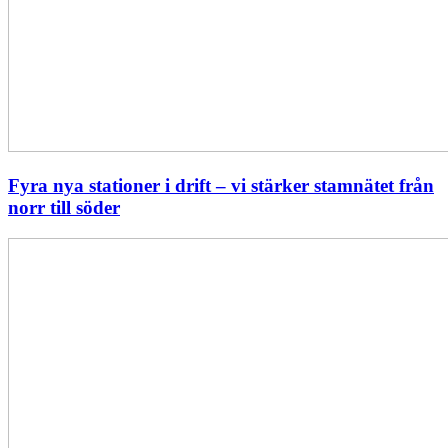
Fyra nya stationer i drift – vi stärker stamnätet från
norr till söder
Statistik:
Lägre
priser
i
norr
men
högre
i
söder