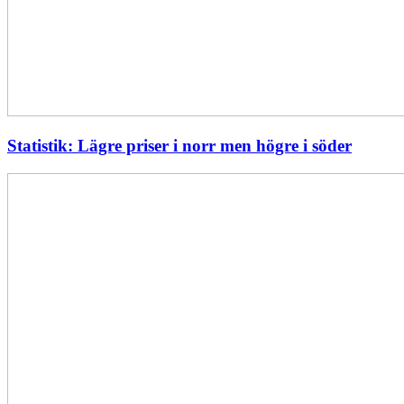
Statistik: Lägre priser i norr men högre i söder
Energimyndigheten
stärker
utvecklingen
av
framtidens
kärnkraft