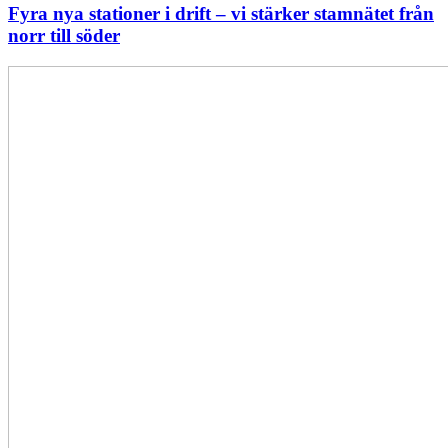
Fyra nya stationer i drift – vi stärker stamnätet från
norr till söder
Statistik:
Lägre
priser
i
norr
men
högre
i
söder