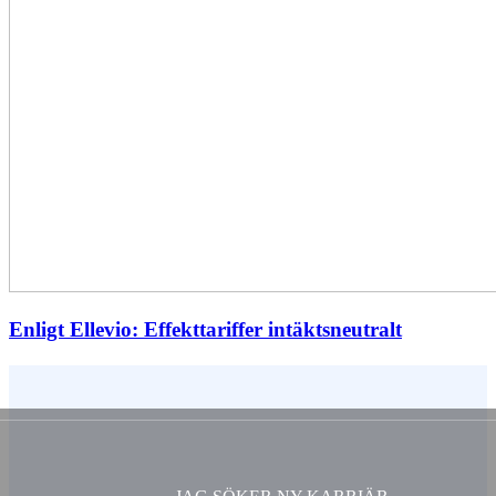
Enligt Ellevio: Effekttariffer intäktsneutralt
Vem är du ?