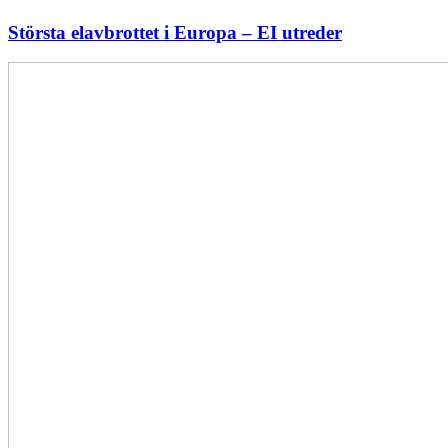
Största elavbrottet i Europa – EI utreder
Energiföretagen
ryter
ifrån:
Sverige
behöver
en
långsiktig
energipolitik