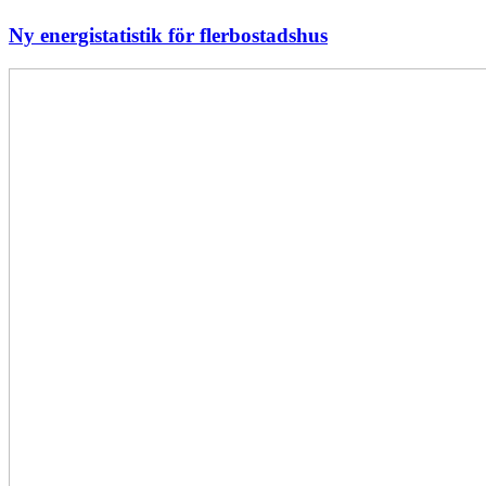
Ny energistatistik för flerbostadshus
Största
elavbrottet
i
Europa
–
EI
utreder