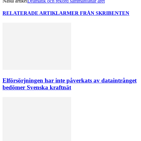
Nästa artikel
Dramatik och rekord sammanfattar året
RELATERADE ARTIKLAR
MER FRÅN SKRIBENTEN
Elförsörjningen har inte påverkats av dataintrånget
bedömer Svenska kraftnät