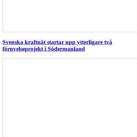
Svenska kraftnät startar upp ytterligare två
förnyelseprojekt i Södermanland
Enligt
Ellevio:
Effekttariffer
intäktsneutralt