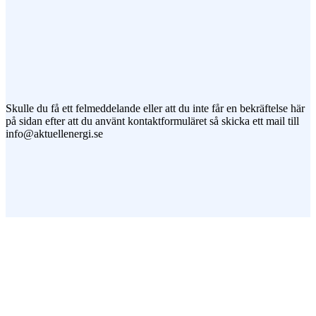
Jag vill prenumerera på ert nyhetsbrev
Skulle du få ett felmeddelande eller att du inte får en bekräftelse här
på sidan efter att du använt kontaktformuläret så skicka ett mail till
info@aktuellenergi.se