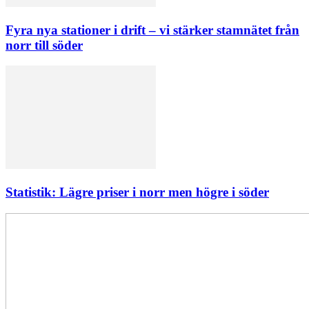
Fyra nya stationer i drift – vi stärker stamnätet från
norr till söder
Statistik: Lägre priser i norr men högre i söder
Elförsörjningen
har
inte
påverkats
av
dataintrånget
bedömer
Svenska