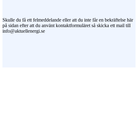
Jag vill prenumerera på ert nyhetsbrev
Skulle du få ett felmeddelande eller att du inte får en bekräftelse här
på sidan efter att du använt kontaktformuläret så skicka ett mail till
info@aktuellenergi.se