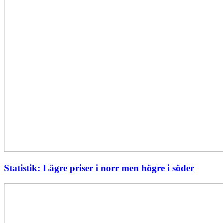
Statistik: Lägre priser i norr men högre i söder
Energimyndigheten
stärker
utvecklingen
av
framtidens