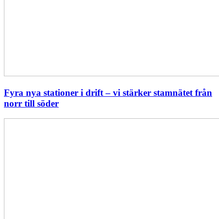
Fyra nya stationer i drift – vi stärker stamnätet från
norr till söder
Statistik:
Lägre
priser
i
norr
men
högre
i
söder