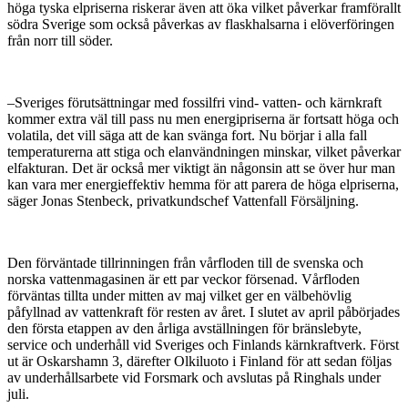
höga tyska elpriserna riskerar även att öka vilket påverkar framförallt
södra Sverige som också påverkas av flaskhalsarna i elöverföringen
från norr till söder.
–Sveriges förutsättningar med fossilfri vind- vatten- och kärnkraft
kommer extra väl till pass nu men energipriserna är fortsatt höga och
volatila, det vill säga att de kan svänga fort. Nu börjar i alla fall
temperaturerna att stiga och elanvändningen minskar, vilket påverkar
elfakturan. Det är också mer viktigt än någonsin att se över hur man
kan vara mer energieffektiv hemma för att parera de höga elpriserna,
säger Jonas Stenbeck, privatkundschef Vattenfall Försäljning.
Den förväntade tillrinningen från vårfloden till de svenska och
norska vattenmagasinen är ett par veckor försenad. Vårfloden
förväntas tillta under mitten av maj vilket ger en välbehövlig
påfyllnad av vattenkraft för resten av året. I slutet av april påbörjades
den första etappen av den årliga avställningen för bränslebyte,
service och underhåll vid Sveriges och Finlands kärnkraftverk. Först
ut är Oskarshamn 3, därefter Olkiluoto i Finland för att sedan följas
av underhållsarbete vid Forsmark och avslutas på Ringhals under
juli.