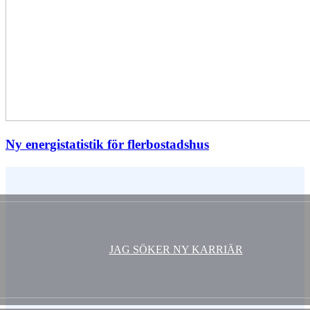
Ny energistatistik för flerbostadshus
Vem är du ?
JAG SÖKER NY KARRIÄR