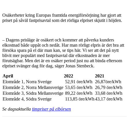
Osäkerheter kring Europas framtida energiförsörjning har gjort att
priset på såväl fastprisavtal som det rörliga elpriset skjutit i höjden.
– Dagens prisläge är osäkert och kommer att påverka kunders
elkostnad både uppåt och nedåt. Har man rörligt elpris är det bra att
försöka spara på el där man kan, se tips här. Vi ser att det på nytt
blivit mer populärt med fastprisavtal där elkostnaden är mer
förutsägbar. Men det är en osäker period just nu att binda eftersom
elpriset svänger dag för dag, säger Jonas Stenbeck.
April
2022
2021
Elområde 1, Norra Sverige
52,91 öre/kWh
26,87öre/kWh
Elområde 2, Norra Mellansverige
53,65 öre/kWh
26,79 öre/kWh
Elområde 3, Södra Mellansverige
89,22 öre/kWh
33,68 öre/kWh
Elområde 4, Södra Sverige
113,85 öre/kWh
43,17 öre/kWh
Se dagsaktuella
timpriser på elbörsen
Facebook
Twitter
Linkedin
Email