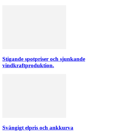
Stigande spotpriser och sjunkande
vindkraftproduktion.
Svängigt elpris och ankkurva