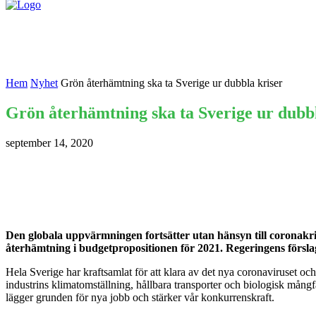
Nyheter
Kontakta oss
Hem
Nyhet
Grön återhämtning ska ta Sverige ur dubbla kriser
Grön återhämtning ska ta Sverige ur dubbl
september 14, 2020
Den globala uppvärmningen fortsätter utan hänsyn till coronakri
återhämtning i budgetpropositionen för 2021. Regeringens försl
Hela Sverige har kraftsamlat för att klara av det nya coronaviruset o
industrins klimatomställning, hållbara transporter och biologisk mångfald
lägger grunden för nya jobb och stärker vår konkurrenskraft.