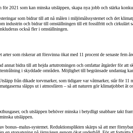
nen för 2021 som kan minska utsläppen, skapa nya jobb och stärka konkur
steringar som bidrar till att nå målen i miljömålssystemet och det klimat
 industrin och bidrar till omställningen till ett fossilfritt och cirkul
inkluderas också fler i omställningen.
alet arter som riskerar att försvinna ökat med 11 procent de senaste fem å
 annat bidra till att hejda artutrotningen och omfattar åtgärder för att 
ottentrålning i skyddade områden. Möjlighet till begränsade undantag kan
 Utsläpp från dikade torvmarker, som tidigare var våtmarker, står för 11 
matgaserna släpps ut i atmosfären – så att naturen gör klimatjobbet åt os
växthusgaser, och utsläppen behöver minska i betydligt snabbare takt fra
t minska utsläppen.
r av bonus–malus-systemet. Reduktionsplikten skärps så att mer förnybara
 en storsatsning på järnvägen genom ökat underhåll. För att fortsätta bid