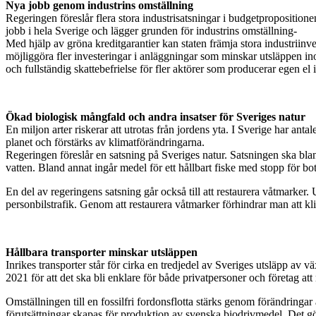
Nya jobb genom industrins omställning
Regeringen föreslår flera stora industrisatsningar i budgetpropositio
jobb i hela Sverige och lägger grunden för industrins omställning-
Med hjälp av gröna kreditgarantier kan staten främja stora industriinve
möjliggöra fler investeringar i anläggningar som minskar utsläppen inom
och fullständig skattebefrielse för fler aktörer som producerar egen el 
Ökad biologisk mångfald och andra insatser för Sveriges natur
En miljon arter riskerar att utrotas från jordens yta. I Sverige har ant
planet och förstärks av klimatförändringarna.
Regeringen föreslår en satsning på Sveriges natur. Satsningen ska bland
vatten. Bland annat ingår medel för ett hållbart fiske med stopp för b
En del av regeringens satsning går också till att restaurera våtmarker.
personbilstrafik. Genom att restaurera våtmarker förhindrar man att kli
Hållbara transporter minskar utsläppen
Inrikes transporter står för cirka en tredjedel av Sveriges utsläpp av 
2021 för att det ska bli enklare för både privatpersoner och företag at
Omställningen till en fossilfri fordonsflotta stärks genom förändringa
förutsättningar skapas för produktion av svenska biodrivmedel. Det görs