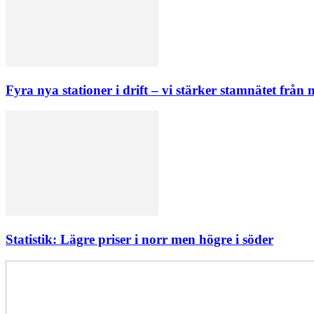
Fyra nya stationer i drift – vi stärker stamnätet från n
Statistik: Lägre priser i norr men högre i söder
Elförsörjningen
har
inte
påverkats