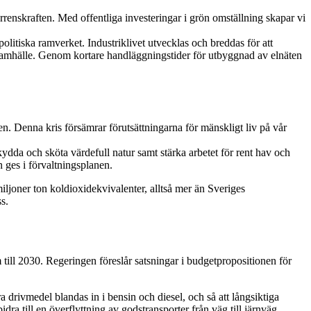
renskraften. Med offentliga investeringar i grön omställning skapar vi
politiska ramverket. Industriklivet utvecklas och breddas för att
ärt samhälle. Genom kortare handläggningstider för utbyggnad av elnäten
ren. Denna kris försämrar förutsättningarna för mänskligt liv på vår
skydda och sköta värdefull natur samt stärka arbetet för rent hav och
 ges i förvaltningsplanen.
miljoner ton koldioxidekvivalenter, alltså mer än Sveriges
s.
m till 2030. Regeringen föreslår satsningar i budgetpropositionen för
 drivmedel blandas in i bensin och diesel, och så att långsiktiga
ra till en överflyttning av godstransporter från väg till järnväg