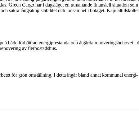
klas. Green Cargo har i dagsläget en utmanande finansiell situation som
 och säkra långsiktig stabilitet och lönsamhet i bolaget. Kapitaltillsko
uppnå både förbättrad energiprestanda och åtgärda renoveringsbehovet i d
h renovering av flerbostadshus.
arbetet för grön omställning. I detta ingår bland annat kommunal energi-