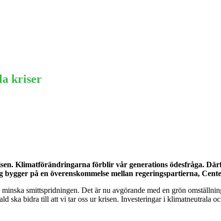
Ekonomi
Krönika
Våra Krönikörer
Anal
a kriser
sen. Klimatförändringarna förblir vår generations ödesfråga. Därfö
ag bygger på en överenskommelse mellan regeringspartierna, Cente
ch minska smittspridningen. Det är nu avgörande med en grön omställnin
 ska bidra till att vi tar oss ur krisen. Investeringar i klimatneutrala o