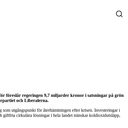
ys
Företag som söker personal
Sökande
r föreslår regeringen 9,7 miljarder kronor i satsningar på grön
rpartiet och Liberalerna.
g som utgångspunkt för återhämtningen efter krisen. Investeringar i
ch giftfria cirkulära lösningar i hela landet minskar koldioxidutsläpp,