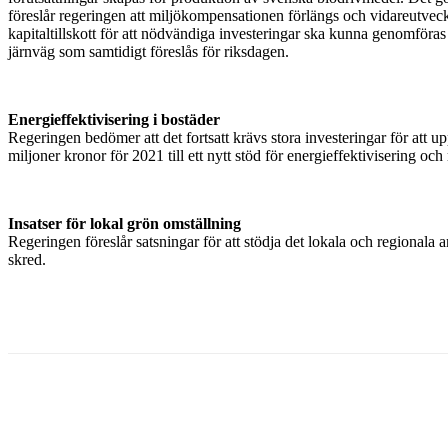
föreslår regeringen att miljökompensationen förlängs och vidareutvec
kapitaltillskott för att nödvändiga investeringar ska kunna genomföras
järnväg som samtidigt föreslås för riksdagen.
Energieffektivisering i bostäder
Regeringen bedömer att det fortsatt krävs stora investeringar för att 
miljoner kronor för 2021 till ett nytt stöd för energieffektivisering oc
Insatser för lokal grön omställning
Regeringen föreslår satsningar för att stödja det lokala och regionala 
skred.
Dela med sig
Facebook
Twitter
Linkedin
Email