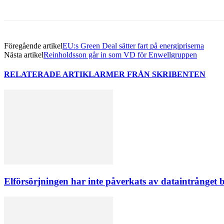
Föregående artikel
EU:s Green Deal sätter fart på energipriserna
Nästa artikel
Reinholdsson går in som VD för Enwellgruppen
RELATERADE ARTIKLAR
MER FRÅN SKRIBENTEN
Elförsörjningen har inte påverkats av dataintrånget