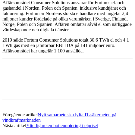
Affärsområdet Consumer Solutions ansvarar för Fortums el- och
gashandel i Norden. Polen och Spanien, inklusive kundtjänst och
fakturering. Fortum är Nordens största elhandlare med ungefär 2,4
miljoner kunder fördelade på olika varumärken i Sverige, Finland,
Norge, Polen och Spanien. Affären omfattar såväl el som närliggade
värdeskapande och digitala tjänster.
2019 sålde Fortum Consumer Solutions totalt 30,6 TWh el och 4.1
TWh gas med en jämförbar EBITDA på 141 miljoner euro.
Affärsområdet har ungefär 1 100 anställda.
Facebook
Twitter
Linkedin
Email
Föregående artikel
Nytt samarbete ska lyfta IT-säkerheten på
vindkraftmarknaden
Nästa artikel
Ytterligare en bottennotering i elpriset