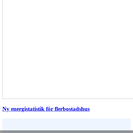
Ny energistatistik för flerbostadshus
Vem är du ?