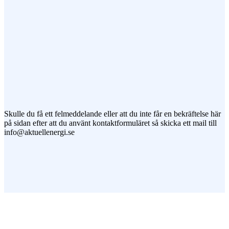
Jag vill prenumerera på ert nyhetsbrev
Skulle du få ett felmeddelande eller att du inte får en bekräftelse här
på sidan efter att du använt kontaktformuläret så skicka ett mail till
info@aktuellenergi.se