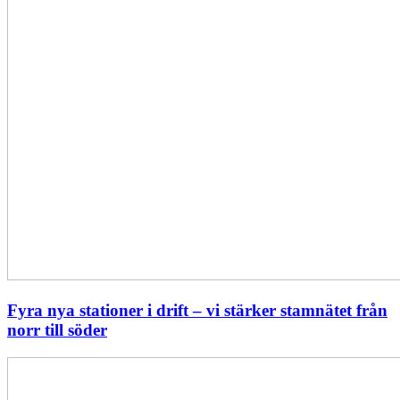
till
söder
Fyra nya stationer i drift – vi stärker stamnätet från
norr till söder
Statistik:
Lägre
priser